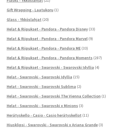
Flasks - Ykköslahjat
(21)
Gift Wrapping - Laatukoru
(1)
Glass - Ykköslahjat
(20)
Helat & Riipukset - Pandora - Pandora Disney
(33)
Helat & Riipukset - Pandora - Pandora Marvel
(9)
Helat & Riipukset - Pandora - Pandora ME
(33)
Helat & Riipukset - Pandora - Pandora Moments
(287)
Helat & Riipukset - Swarovski - Swarovski Idyllia
(4)
Helat - Swarovski - Swarovski Idyllia
(15)
Helat - Swarovski - Swarovski Sublima
(2)
Helat - Swarovski - Swarovski The Vienna Collection
(1)
Helat - Swarovski - Swarovski x Minions
(3)
Herätyskello - Casio - Casio herätyskellot
(11)
Hiusklipsi - Swarovski - Swarovski x Ariana Grande
(3)