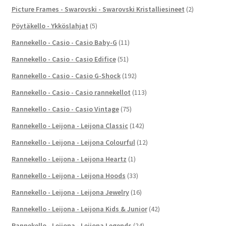
Picture Frames - Swarovski - Swarovski Kristalliesineet
(2)
Pöytäkello - Ykköslahjat
(5)
Rannekello - Casio - Casio Baby-G
(11)
Rannekello - Casio - Casio Edifice
(51)
Rannekello - Casio - Casio G-Shock
(192)
Rannekello - Casio - Casio rannekellot
(113)
Rannekello - Casio - Casio Vintage
(75)
Rannekello - Leijona - Leijona Classic
(142)
Rannekello - Leijona - Leijona Colourful
(12)
Rannekello - Leijona - Leijona Heartz
(1)
Rannekello - Leijona - Leijona Hoods
(33)
Rannekello - Leijona - Leijona Jewelry
(16)
Rannekello - Leijona - Leijona Kids & Junior
(42)
Rannekello - Leijona - Leijona Legends
(24)