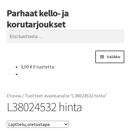
Parhaat kello- ja
Siirry
Siirry
Haku
navigointiin
sisältöön
korutarjoukset
Etsi:
Valikko
0,00
€
0 tuotetta
Etusivu
Parhaat tarjoukset
Etusivu
/
Tuotteet avainsanalla “L38024532 hinta”
L38024532 hinta