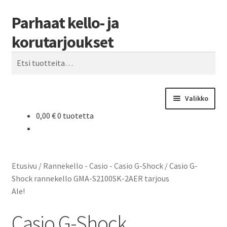
Parhaat kello- ja
Siirry
Siirry
Haku
navigointiin
sisältöön
korutarjoukset
Etsi:
Valikko
0,00
€
0 tuotetta
Etusivu
Parhaat tarjoukset
Etusivu
/
Rannekello - Casio - Casio G-Shock
/
Casio G-
Shock rannekello GMA-S2100SK-2AER tarjous
Ale!
Casio G-Shock