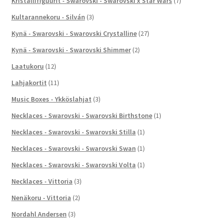
Kristallifiguurit - Swarovski - Swarovski x Star Wars
(7)
Kultarannekoru - Silván
(3)
Kynä - Swarovski - Swarovski Crystalline
(27)
Kynä - Swarovski - Swarovski Shimmer
(2)
Laatukoru
(12)
Lahjakortit
(11)
Music Boxes - Ykköslahjat
(3)
Necklaces - Swarovski - Swarovski Birthstone
(1)
Necklaces - Swarovski - Swarovski Stilla
(1)
Necklaces - Swarovski - Swarovski Swan
(1)
Necklaces - Swarovski - Swarovski Volta
(1)
Necklaces - Vittoria
(3)
Nenäkoru - Vittoria
(2)
Nordahl Andersen
(3)