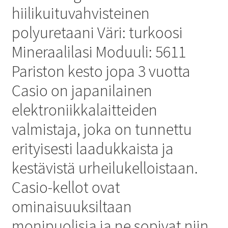
hiilikuituvahvisteinen
polyuretaani Väri: turkoosi
Mineraalilasi Moduuli: 5611
Pariston kesto jopa 3 vuotta
Casio on japanilainen
elektroniikkalaitteiden
valmistaja, joka on tunnettu
erityisesti laadukkaista ja
kestävistä urheilukelloistaan.
Casio-kellot ovat
ominaisuuksiltaan
monipuolisia ja ne sopivat niin