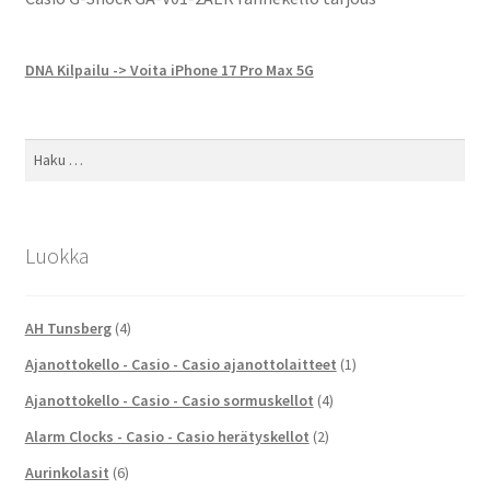
DNA Kilpailu -> Voita iPhone 17 Pro Max 5G
Haku:
Luokka
AH Tunsberg
(4)
Ajanottokello - Casio - Casio ajanottolaitteet
(1)
Ajanottokello - Casio - Casio sormuskellot
(4)
Alarm Clocks - Casio - Casio herätyskellot
(2)
Aurinkolasit
(6)