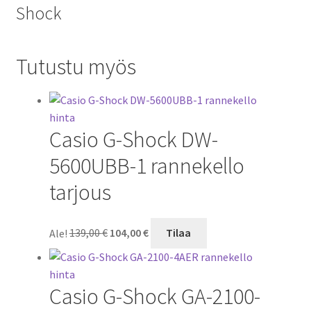
Shock
Tutustu myös
Casio G-Shock DW-
5600UBB-1 rannekello
tarjous
Alkuperäinen
Nykyinen
Ale!
139,00
€
104,00
€
Tilaa
hinta
hinta
oli:
on:
139,00 €.
104,00 €.
Casio G-Shock GA-2100-