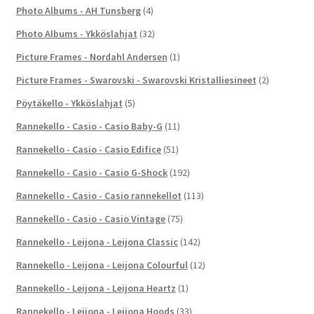
Photo Albums - AH Tunsberg
(4)
Photo Albums - Ykköslahjat
(32)
Picture Frames - Nordahl Andersen
(1)
Picture Frames - Swarovski - Swarovski Kristalliesineet
(2)
Pöytäkello - Ykköslahjat
(5)
Rannekello - Casio - Casio Baby-G
(11)
Rannekello - Casio - Casio Edifice
(51)
Rannekello - Casio - Casio G-Shock
(192)
Rannekello - Casio - Casio rannekellot
(113)
Rannekello - Casio - Casio Vintage
(75)
Rannekello - Leijona - Leijona Classic
(142)
Rannekello - Leijona - Leijona Colourful
(12)
Rannekello - Leijona - Leijona Heartz
(1)
Rannekello - Leijona - Leijona Hoods
(33)