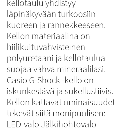
kellotaulu yhdistyy
läpinäkyvään turkoosiin
kuoreen ja rannekkeeseen.
Kellon materiaalina on
hiilikuituvahvisteinen
polyuretaani ja kellotaulua
suojaa vahva mineraalilasi.
Casio G-Shock -kello on
iskunkestävä ja sukellustiivis.
Kellon kattavat ominaisuudet
tekevät siitä monipuolisen:
LED-valo Jälkihohtovalo