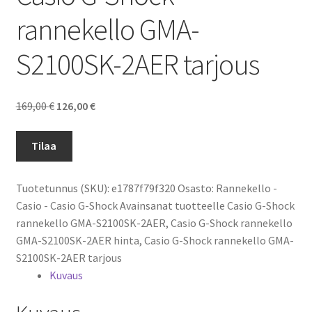
rannekello GMA-
S2100SK-2AER tarjous
Alkuperäinen
Nykyinen
169,00
€
126,00
€
hinta
hinta
oli:
on:
Tilaa
169,00 €.
126,00 €.
Tuotetunnus (SKU):
e1787f79f320
Osasto:
Rannekello -
Casio - Casio G-Shock
Avainsanat tuotteelle
Casio G-Shock
rannekello GMA-S2100SK-2AER
,
Casio G-Shock rannekello
GMA-S2100SK-2AER hinta
,
Casio G-Shock rannekello GMA-
S2100SK-2AER tarjous
Kuvaus