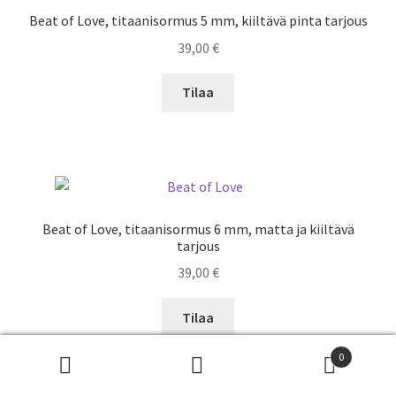
Beat of Love, titaanisormus 5 mm, kiiltävä pinta tarjous
39,00
€
Tilaa
Beat of Love, titaanisormus 6 mm, matta ja kiiltävä
tarjous
39,00
€
Tilaa
0
Etsi:
Haku