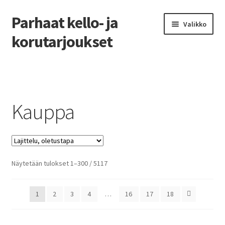
Parhaat kello- ja
Siirry
Siirry
Valikko
navigointiin
sisältöön
korutarjoukset
Etusivu
Parhaat tarjoukset
Kauppa
Näytetään tulokset 1–300 / 5117
1
2
3
4
…
16
17
18