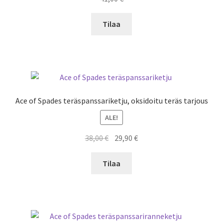
Tilaa
Ace of Spades teräspanssariketju, oksidoitu teräs tarjous
ALE!
Alkuperäinen
Nykyinen
38,00
€
29,90
€
hinta
hinta
oli:
on:
Tilaa
38,00 €.
29,90 €.