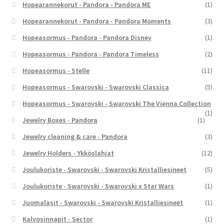
Hopearannekorut - Pandora - Pandora ME
(1)
Hopearannekorut - Pandora - Pandora Moments
(3)
Hopeasormus - Pandora - Pandora Disney
(1)
Hopeasormus - Pandora - Pandora Timeless
(2)
Hopeasormus - Stelle
(11)
Hopeasormus - Swarovski - Swarovski Classica
(5)
Hopeasormus - Swarovski - Swarovski The Vienna Collection
(1)
Jewelry Boxes - Pandora
(1)
Jewelry cleaning & care - Pandora
(3)
Jewelry Holders - Ykköslahjat
(12)
Joulukoriste - Swarovski - Swarovski Kristalliesineet
(5)
Joulukoriste - Swarovski - Swarovski x Star Wars
(1)
Juomalasit - Swarovski - Swarovski Kristalliesineet
(1)
Kalvosinnapit - Sector
(1)