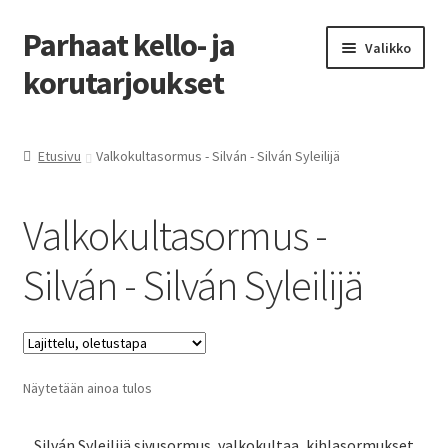
Parhaat kello- ja
Siirry
Siirry
Valikko
navigointiin
sisältöön
korutarjoukset
Etusivu
Etusivu
Valkokultasormus - Silván - Silván Syleilijä
Parhaat tarjoukset
Valkokultasormus -
Silván - Silván Syleilijä
Näytetään ainoa tulos
Silván Syleilijä sivusormus, valkokultaa, kihlasormukset