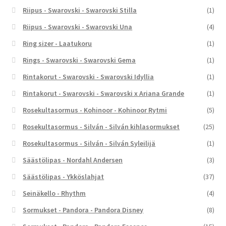
Riipus - Swarovski - Swarovski Stilla
(1)
Riipus - Swarovski - Swarovski Una
(4)
Ring sizer - Laatukoru
(1)
Rings - Swarovski - Swarovski Gema
(1)
Rintakorut - Swarovski - Swarovski Idyllia
(1)
Rintakorut - Swarovski - Swarovski x Ariana Grande
(1)
Rosekultasormus - Kohinoor - Kohinoor Rytmi
(5)
Rosekultasormus - Silván - Silván kihlasormukset
(25)
Rosekultasormus - Silván - Silván Syleilijä
(1)
Säästölipas - Nordahl Andersen
(3)
Säästölipas - Ykköslahjat
(37)
Seinäkello - Rhythm
(4)
Sormukset - Pandora - Pandora Disney
(8)