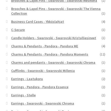
Brooches & Lapel Pins - Swarovski - Swarovski Mesmera
(1)
Brooches & Lapel Pins - Swarovski - Swarovski The Vienna
Collection
(1)
Business Card Cases - Ykköslahjat
(4)
C-Secure
(1)
Candle Holders - Swarovski - Swarovski Kristalliesineet
(1)
Charms & Pendants - Pandora - Pandora ME
(4)
Charms & Pendants - Pandora - Pandora Moments
(12)
Charms and pendants - Swarovski - Swarovski Chroma
(1)
Cufflinks - Swarovski - Swarovski Millenia
(1)
Earrings - Laatukoru
(2)
Earrings - Pandora - Pandora Essence
(2)
Earrings - Stelle
(1)
Earrings - Swarovski - Swarovski Chroma
(1)