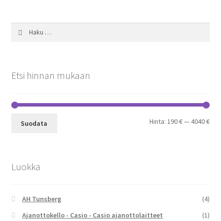
Haku:
Etsi hinnan mukaan
Min
Mak
Hinta:
190 €
—
4040 €
Suodata
Luokka
AH Tunsberg
(4)
Ajanottokello - Casio - Casio ajanottolaitteet
(1)