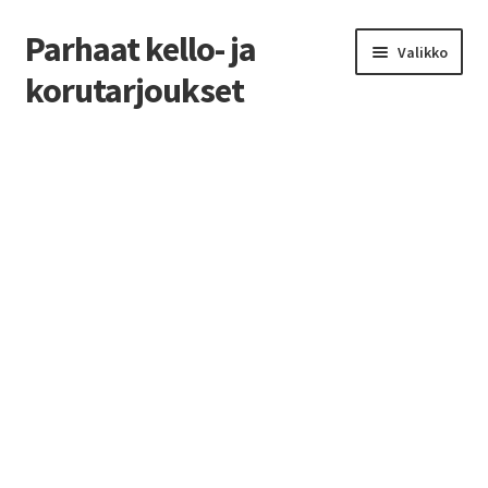
Parhaat kello- ja
Siirry
Siirry
Valikko
navigointiin
sisältöön
korutarjoukset
Etusivu
Parhaat tarjoukset