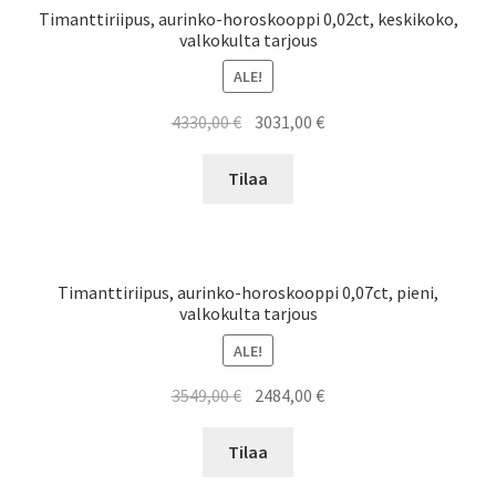
Timanttiriipus, aurinko-horoskooppi 0,02ct, keskikoko,
valkokulta tarjous
ALE!
Alkuperäinen
Nykyinen
4330,00
€
3031,00
€
hinta
hinta
oli:
on:
Tilaa
4330,00 €.
3031,00 €.
Timanttiriipus, aurinko-horoskooppi 0,07ct, pieni,
valkokulta tarjous
ALE!
Alkuperäinen
Nykyinen
3549,00
€
2484,00
€
hinta
hinta
oli:
on:
Tilaa
3549,00 €.
2484,00 €.