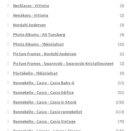
Necklaces - Vittoria
(3)
Nenäkoru - Vittoria
(2)
Nordahl Andersen
(3)
Photo Albums - AH Tunsberg
(4)
Photo Albums - Ykköslahjat
(32)
Picture Frames - Nordahl Andersen
(1)
Picture Frames - Swarovski - Swarovski Kristalliesineet
(2)
Pöytäkello - Ykköslahjat
(5)
Rannekello - Casio - Casio Baby-G
(11)
Rannekello - Casio - Casio Edifice
(51)
Rannekello - Casio - Casio G-Shock
(192)
Rannekello - Casio - Casio rannekellot
(113)
Rannekello - Casio - Casio Vintage
(75)