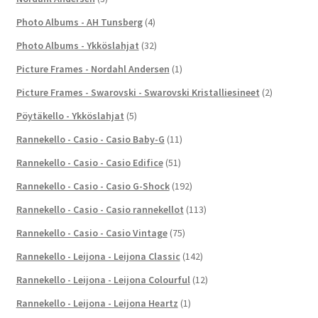
Photo Albums - AH Tunsberg
(4)
Photo Albums - Ykköslahjat
(32)
Picture Frames - Nordahl Andersen
(1)
Picture Frames - Swarovski - Swarovski Kristalliesineet
(2)
Pöytäkello - Ykköslahjat
(5)
Rannekello - Casio - Casio Baby-G
(11)
Rannekello - Casio - Casio Edifice
(51)
Rannekello - Casio - Casio G-Shock
(192)
Rannekello - Casio - Casio rannekellot
(113)
Rannekello - Casio - Casio Vintage
(75)
Rannekello - Leijona - Leijona Classic
(142)
Rannekello - Leijona - Leijona Colourful
(12)
Rannekello - Leijona - Leijona Heartz
(1)