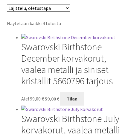
Näytetään kaikki 4 tulosta
Swarovski Birthstone
December korvakorut,
vaalea metalli ja siniset
kristallit 5660796 tarjous
Alkuperäinen
Nykyinen
Ale!
99,00
€
59,00
€
Tilaa
hinta
hinta
oli:
on:
Swarovski Birthstone July
99,00 €.
59,00 €.
korvakorut, vaalea metalli