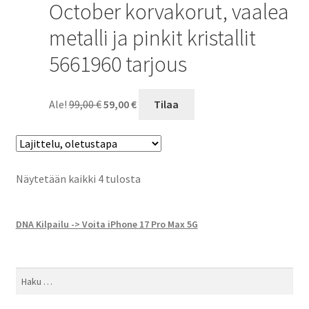
October korvakorut, vaalea
metalli ja pinkit kristallit
5661960 tarjous
Alkuperäinen
Nykyinen
Ale!
99,00
€
59,00
€
Tilaa
hinta
hinta
oli:
on:
99,00 €.
59,00 €.
Näytetään kaikki 4 tulosta
DNA Kilpailu -> Voita iPhone 17 Pro Max 5G
Haku: