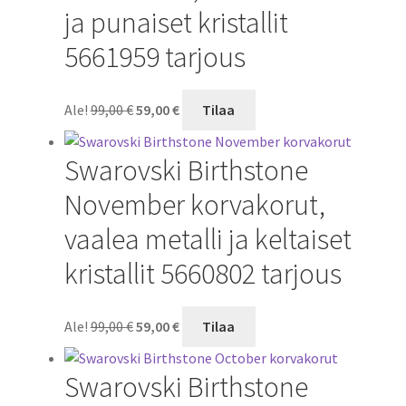
ja punaiset kristallit
5661959 tarjous
Alkuperäinen
Nykyinen
Ale!
99,00
€
59,00
€
Tilaa
hinta
hinta
oli:
on:
Swarovski Birthstone
99,00 €.
59,00 €.
November korvakorut,
vaalea metalli ja keltaiset
kristallit 5660802 tarjous
Alkuperäinen
Nykyinen
Ale!
99,00
€
59,00
€
Tilaa
hinta
hinta
oli:
on:
Swarovski Birthstone
99,00 €.
59,00 €.