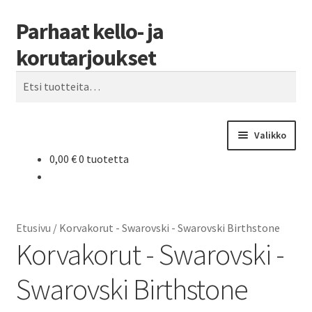
Parhaat kello- ja
Siirry
Siirry
Haku
navigointiin
sisältöön
korutarjoukset
Etsi:
Valikko
0,00
€
0 tuotetta
Etusivu
Parhaat tarjoukset
Etusivu
/
Korvakorut - Swarovski - Swarovski Birthstone
Korvakorut - Swarovski -
Swarovski Birthstone