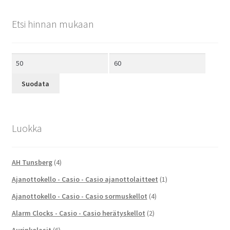
Etsi hinnan mukaan
Minimihinta
Maksimihinta
Suodata
Luokka
AH Tunsberg
(4)
Ajanottokello - Casio - Casio ajanottolaitteet
(1)
Ajanottokello - Casio - Casio sormuskellot
(4)
Alarm Clocks - Casio - Casio herätyskellot
(2)
Aurinkolasit
(6)