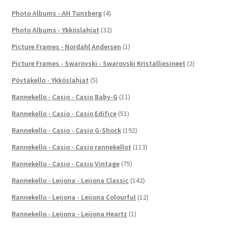
Photo Albums - AH Tunsberg
(4)
Photo Albums - Ykköslahjat
(32)
Picture Frames - Nordahl Andersen
(1)
Picture Frames - Swarovski - Swarovski Kristalliesineet
(2)
Pöytäkello - Ykköslahjat
(5)
Rannekello - Casio - Casio Baby-G
(11)
Rannekello - Casio - Casio Edifice
(51)
Rannekello - Casio - Casio G-Shock
(192)
Rannekello - Casio - Casio rannekellot
(113)
Rannekello - Casio - Casio Vintage
(75)
Rannekello - Leijona - Leijona Classic
(142)
Rannekello - Leijona - Leijona Colourful
(12)
Rannekello - Leijona - Leijona Heartz
(1)