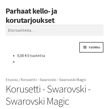
Parhaat kello- ja
Siirry
Siirry
Haku
navigointiin
sisältöön
korutarjoukset
Etsi:
Valikko
0,00
€
0 tuotetta
Etusivu
Parhaat tarjoukset
Etusivu
/
Korusetti - Swarovski - Swarovski Magic
Korusetti - Swarovski -
Swarovski Magic