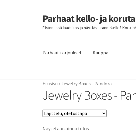
Parhaat kello- ja korut
Siirry
Siirry
navigointiin
sisältöön
Etsinnässä laadukas ja näyttävä rannekello? Koru lahja
Parhaat tarjoukset
Kauppa
Etusivu
Parhaat tarjoukset
Etusivu
/
Jewelry Boxes - Pandora
Jewelry Boxes - Pa
Näytetään ainoa tulos