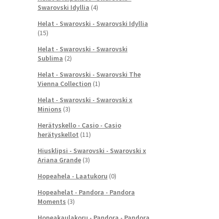
Swarovski Idyllia
(4)
Helat - Swarovski - Swarovski Idyllia
(15)
Helat - Swarovski - Swarovski
Sublima
(2)
Helat - Swarovski - Swarovski The
Vienna Collection
(1)
Helat - Swarovski - Swarovski x
Minions
(3)
Herätyskello - Casio - Casio
herätyskellot
(11)
Hiusklipsi - Swarovski - Swarovski x
Ariana Grande
(3)
Hopeahela - Laatukoru
(0)
Hopeahelat - Pandora - Pandora
Moments
(3)
Hopeakaulakoru - Pandora - Pandora