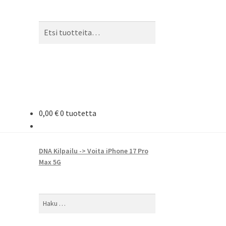
Etsi:
Haku
0,00
€
0 tuotetta
DNA Kilpailu -> Voita iPhone 17 Pro
Max 5G
Haku: