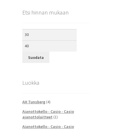
Etsi hinnan mukaan
Minimihinta
Maksimihinta
Suodata
Luokka
AH Tunsberg
(4)
Ajanottokello - Casio - Casio
ajanottolaitteet
(1)
Ajanottokello - Casio - Casio