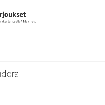
arjoukset
ksi tai itselle? Tilaa heti.
ndora