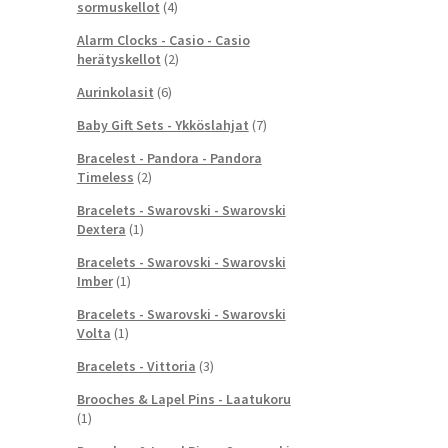
sormuskellot
(4)
Alarm Clocks - Casio - Casio
herätyskellot
(2)
Aurinkolasit
(6)
Baby Gift Sets - Ykköslahjat
(7)
Bracelest - Pandora - Pandora
Timeless
(2)
Bracelets - Swarovski - Swarovski
Dextera
(1)
Bracelets - Swarovski - Swarovski
Imber
(1)
Bracelets - Swarovski - Swarovski
Volta
(1)
Bracelets - Vittoria
(3)
Brooches & Lapel Pins - Laatukoru
(1)