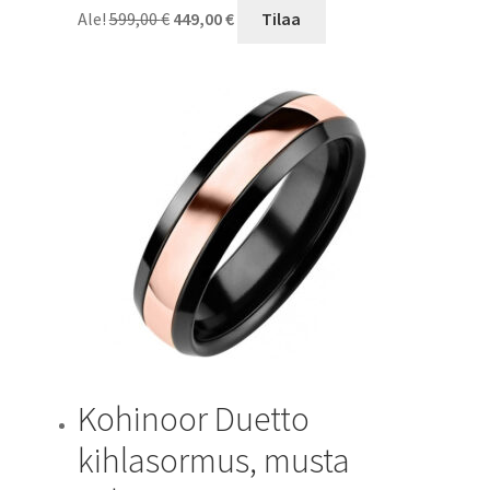
Alkuperäinen
Nykyinen
Ale!
599,00
€
449,00
€
Tilaa
hinta
hinta
oli:
on:
599,00 €.
449,00 €.
Kohinoor Duetto
kihlasormus, musta