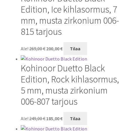
Edition, Ice kihlasormus, 7
mm, musta zirkonium 006-
815 tarjous
Alkuperäinen
Nykyinen
Ale!
269,00
€
200,00
€
Tilaa
hinta
hinta
oli:
on:
Kohinoor Duetto Black
269,00 €.
200,00 €.
Edition, Rock kihlasormus,
5 mm, musta zirkonium
006-807 tarjous
Alkuperäinen
Nykyinen
Ale!
249,00
€
185,00
€
Tilaa
hinta
hinta
oli:
on: