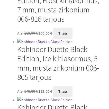
Edition, Frost kihlasormus,
7 mm, musta zirkonium
006-816 tarjous
Alkuperäinen
Nykyinen
Ale!
269,00
€
200,00
€
Tilaa
hinta
hinta
oli:
on:
Kohinoor Duetto Black
269,00 €.
200,00 €.
Edition, Ice kihlasormus, 5
mm, musta zirkonium 006-
805 tarjous
Alkuperäinen
Nykyinen
Ale!
249,00
€
185,00
€
Tilaa
hinta
hinta
oli:
on:
Kohinoor Duetto Black
249,00 €.
185,00 €.