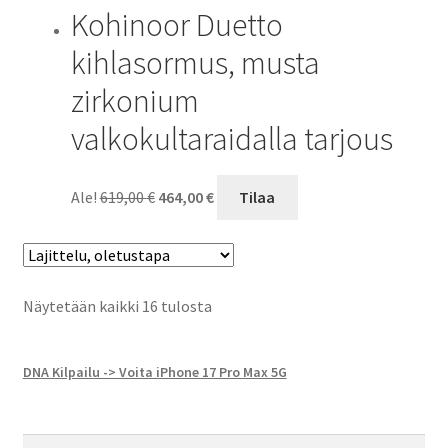
Kohinoor Duetto
kihlasormus, musta
zirkonium
valkokultaraidalla tarjous
Alkuperäinen
Nykyinen
Ale!
619,00
€
464,00
€
Tilaa
hinta
hinta
oli:
on:
619,00 €.
464,00 €.
Näytetään kaikki 16 tulosta
DNA Kilpailu -> Voita iPhone 17 Pro Max 5G
Haku: