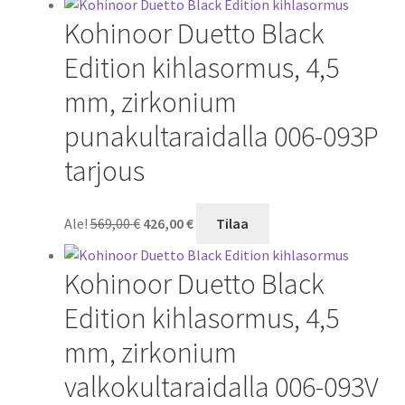
oli:
on:
Kohinoor Duetto Black
569,00 €.
426,00 €.
Edition kihlasormus, 4,5
mm, zirkonium
punakultaraidalla 006-093P
tarjous
Alkuperäinen
Nykyinen
Ale!
569,00
€
426,00
€
Tilaa
hinta
hinta
oli:
on:
Kohinoor Duetto Black
569,00 €.
426,00 €.
Edition kihlasormus, 4,5
mm, zirkonium
valkokultaraidalla 006-093V