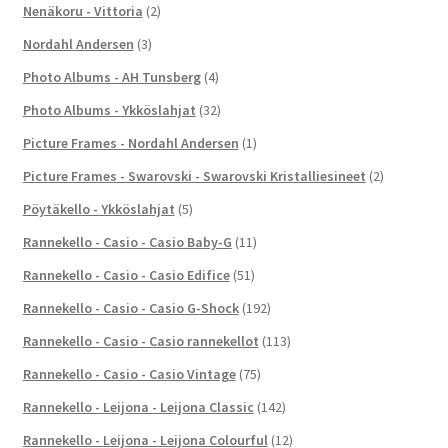
Nenäkoru - Vittoria
(2)
Nordahl Andersen
(3)
Photo Albums - AH Tunsberg
(4)
Photo Albums - Ykköslahjat
(32)
Picture Frames - Nordahl Andersen
(1)
Picture Frames - Swarovski - Swarovski Kristalliesineet
(2)
Pöytäkello - Ykköslahjat
(5)
Rannekello - Casio - Casio Baby-G
(11)
Rannekello - Casio - Casio Edifice
(51)
Rannekello - Casio - Casio G-Shock
(192)
Rannekello - Casio - Casio rannekellot
(113)
Rannekello - Casio - Casio Vintage
(75)
Rannekello - Leijona - Leijona Classic
(142)
Rannekello - Leijona - Leijona Colourful
(12)