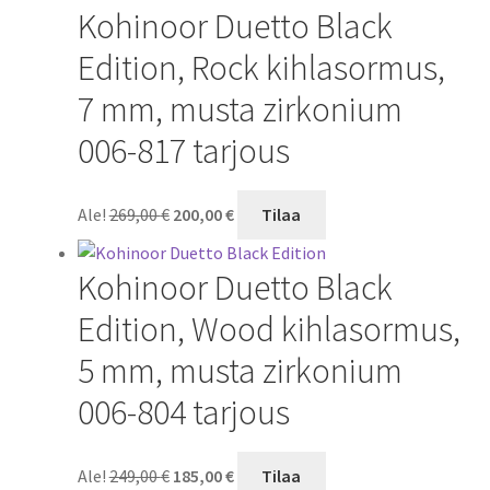
Kohinoor Duetto Black
249,00 €.
185,00 €.
Edition, Rock kihlasormus,
7 mm, musta zirkonium
006-817 tarjous
Alkuperäinen
Nykyinen
Ale!
269,00
€
200,00
€
Tilaa
hinta
hinta
oli:
on:
Kohinoor Duetto Black
269,00 €.
200,00 €.
Edition, Wood kihlasormus,
5 mm, musta zirkonium
006-804 tarjous
Alkuperäinen
Nykyinen
Ale!
249,00
€
185,00
€
Tilaa