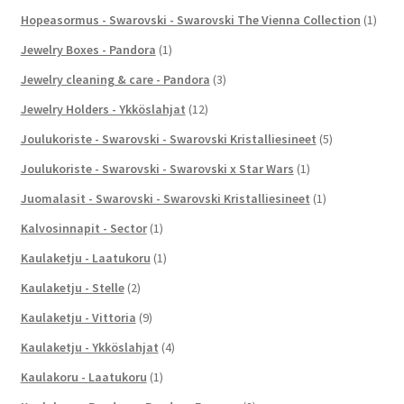
Hopeasormus - Swarovski - Swarovski The Vienna Collection
(1)
Jewelry Boxes - Pandora
(1)
Jewelry cleaning & care - Pandora
(3)
Jewelry Holders - Ykköslahjat
(12)
Joulukoriste - Swarovski - Swarovski Kristalliesineet
(5)
Joulukoriste - Swarovski - Swarovski x Star Wars
(1)
Juomalasit - Swarovski - Swarovski Kristalliesineet
(1)
Kalvosinnapit - Sector
(1)
Kaulaketju - Laatukoru
(1)
Kaulaketju - Stelle
(2)
Kaulaketju - Vittoria
(9)
Kaulaketju - Ykköslahjat
(4)
Kaulakoru - Laatukoru
(1)