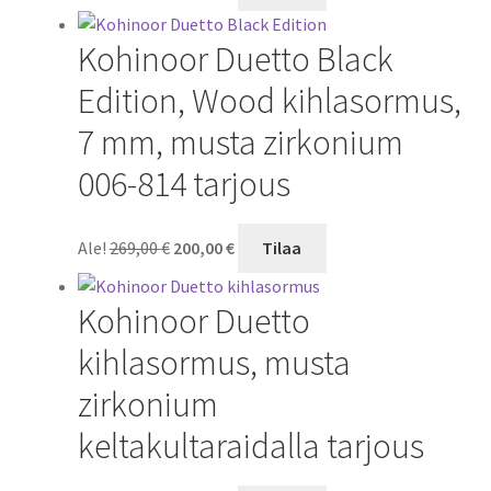
hinta
hinta
oli:
on:
Kohinoor Duetto Black
249,00 €.
185,00 €.
Edition, Wood kihlasormus,
7 mm, musta zirkonium
006-814 tarjous
Alkuperäinen
Nykyinen
Ale!
269,00
€
200,00
€
Tilaa
hinta
hinta
oli:
on:
Kohinoor Duetto
269,00 €.
200,00 €.
kihlasormus, musta
zirkonium
keltakultaraidalla tarjous