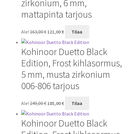
zirkonium, 6 mm,
mattapinta tarjous
Alkuperäinen
Nykyinen
Ale!
163,00
€
121,00
€
Tilaa
hinta
hinta
oli:
on:
Kohinoor Duetto Black
163,00 €.
121,00 €.
Edition, Frost kihlasormus,
5 mm, musta zirkonium
006-806 tarjous
Alkuperäinen
Nykyinen
Ale!
249,00
€
185,00
€
Tilaa
hinta
hinta
oli:
on:
Kohinoor Duetto Black
249,00 €.
185,00 €.