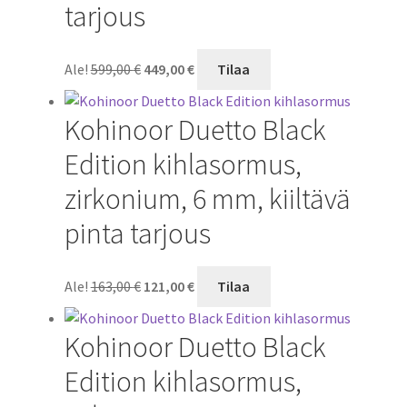
tarjous
Alkuperäinen
Nykyinen
Ale!
599,00
€
449,00
€
Tilaa
hinta
hinta
oli:
on:
Kohinoor Duetto Black
599,00 €.
449,00 €.
Edition kihlasormus,
zirkonium, 6 mm, kiiltävä
pinta tarjous
Alkuperäinen
Nykyinen
Ale!
163,00
€
121,00
€
Tilaa
hinta
hinta
oli:
on:
Kohinoor Duetto Black
163,00 €.
121,00 €.
Edition kihlasormus,