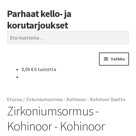
Parhaat kello- ja
Siirry
Siirry
Haku
navigointiin
sisältöön
korutarjoukset
Etsi:
Valikko
0,00
€
0 tuotetta
Etusivu
Parhaat tarjoukset
Etusivu
/
Zirkoniumsormus - Kohinoor - Kohinoor Duetto
Zirkoniumsormus -
Kohinoor - Kohinoor