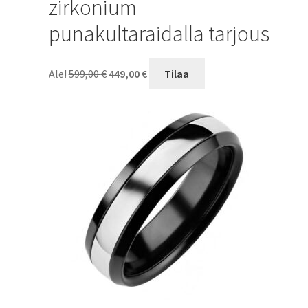
zirkonium
punakultaraidalla tarjous
Alkuperäinen
Nykyinen
Ale!
599,00
€
449,00
€
Tilaa
hinta
hinta
oli:
on:
599,00 €.
449,00 €.