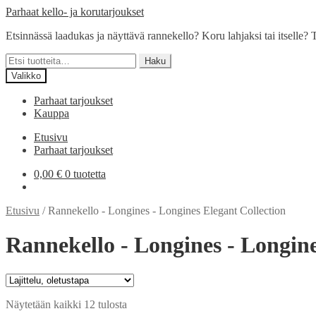
Siirry
Siirry
Parhaat kello- ja korutarjoukset
navigointiin
sisältöön
Etsinnässä laadukas ja näyttävä rannekello? Koru lahjaksi tai itselle? T
Etsi:
Haku
Valikko
Parhaat tarjoukset
Kauppa
Etusivu
Parhaat tarjoukset
0,00
€
0 tuotetta
Etusivu
/
Rannekello - Longines - Longines Elegant Collection
Rannekello - Longines - Longine
Näytetään kaikki 12 tulosta