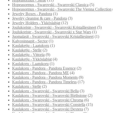
Hopeasormus - Stelle
(11)
Hopeasormus - Swarovski - Swarovski Classica
(5)
Hopeasormus - Swarovski - Swarovski The Vienna Collection
Jewelry Boxes - Pandora
(1)
Jewelry cleaning & care - Pandora
(3)
Jewelry Holders - Ykköslahjat
(12)
Joulukoriste - Swarovski - Swarovski Kristalliesineet
(5)
Joulukoriste - Swarovski - Swarovski x Star Wars
(1)
Juomalasit - Swarovski - Swarovski Kristalliesineet
(1)
Kalvosinnapit - Sector
(1)
Kaulaketju - Laatukoru
(1)
Kaulaketju - Stelle
(2)
Kaulaketju - Vittoria
(9)
Kaulaketju - Ykköslahjat
(4)
Kaulakoru - Laatukoru
(1)
Kaulakoru - Pandora - Pandora Essence
(2)
Kaulakoru - Pandora - Pandora ME
(4)
Kaulakoru - Pandora - Pandora Moments
(9)
Kaulakoru - Pandora - Pandora Timeless
(17)
Kaulakoru - Stelle
(2)
Kaulakoru - Swarovski - Swarovski Bella
(3)
Kaulakoru - Swarovski - Swarovski Birthstone
(2)
Kaulakoru - Swarovski - Swarovski Chroma
(6)
Kaulakoru - Swarovski - Swarovski Constella
(15)
Kaulakoru - Swarovski - Swarovski Dextera
(7)