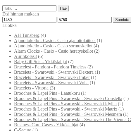
Haku:
Etsi hinnan mukaan
Minimihinta
Maksimihinta
Suodata
Luokka
AH Tunsberg
(4)
Ajanottokello - Casio - Casio ajanottolaitteet
(1)
Ajanottokello - Casio - Casio sormuskellot
(4)
Alarm Clocks - Casio - Casio herätyskellot
(2)
Aurinkolasit
(6)
Baby Gift Sets - Ykköslahjat
(7)
Bracelest - Pandora - Pandora Timeless
(2)
Bracelets - Swarovski - Swarovski Dextera
(1)
Bracelets - Swarovski - Swarovski Imber
(1)
Bracelets - Swarovski - Swarovski Volta
(1)
Bracelets - Vittoria
(3)
Brooches & Lapel Pins - Laatukoru
(1)
Brooches & Lapel Pins - Swarovski - Swarovski Constella
(1)
Brooches & Lapel Pins - Swarovski - Swarovski Idyllia
(2)
Brooches & Lapel Pins - Swarovski - Swarovski Matrix
(1)
Brooches & Lapel Pins - Swarovski - Swarovski Mesmera
(1)
Brooches & Lapel Pins - Swarovski - Swarovski The Vienna Co
Business Card Cases - Ykköslahjat
(4)
C-Secure
(1)