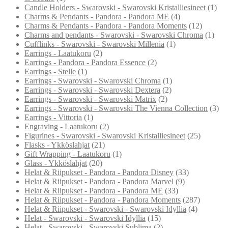
Candle Holders - Swarovski - Swarovski Kristalliesineet
(1)
Charms & Pendants - Pandora - Pandora ME
(4)
Charms & Pendants - Pandora - Pandora Moments
(12)
Charms and pendants - Swarovski - Swarovski Chroma
(1)
Cufflinks - Swarovski - Swarovski Millenia
(1)
Earrings - Laatukoru
(2)
Earrings - Pandora - Pandora Essence
(2)
Earrings - Stelle
(1)
Earrings - Swarovski - Swarovski Chroma
(1)
Earrings - Swarovski - Swarovski Dextera
(2)
Earrings - Swarovski - Swarovski Matrix
(2)
Earrings - Swarovski - Swarovski The Vienna Collection
(3)
Earrings - Vittoria
(1)
Engraving - Laatukoru
(2)
Figurines - Swarovski - Swarovski Kristalliesineet
(25)
Flasks - Ykköslahjat
(21)
Gift Wrapping - Laatukoru
(1)
Glass - Ykköslahjat
(20)
Helat & Riipukset - Pandora - Pandora Disney
(33)
Helat & Riipukset - Pandora - Pandora Marvel
(9)
Helat & Riipukset - Pandora - Pandora ME
(33)
Helat & Riipukset - Pandora - Pandora Moments
(287)
Helat & Riipukset - Swarovski - Swarovski Idyllia
(4)
Helat - Swarovski - Swarovski Idyllia
(15)
Helat - Swarovski - Swarovski Sublima
(2)