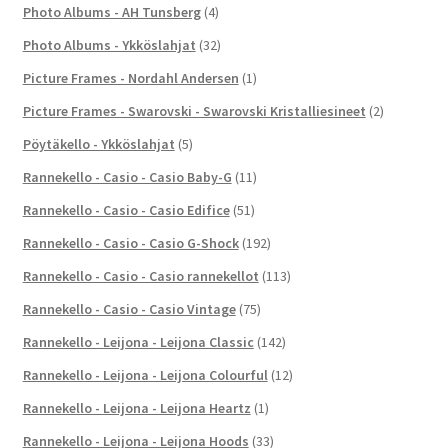
Photo Albums - AH Tunsberg
(4)
Photo Albums - Ykköslahjat
(32)
Picture Frames - Nordahl Andersen
(1)
Picture Frames - Swarovski - Swarovski Kristalliesineet
(2)
Pöytäkello - Ykköslahjat
(5)
Rannekello - Casio - Casio Baby-G
(11)
Rannekello - Casio - Casio Edifice
(51)
Rannekello - Casio - Casio G-Shock
(192)
Rannekello - Casio - Casio rannekellot
(113)
Rannekello - Casio - Casio Vintage
(75)
Rannekello - Leijona - Leijona Classic
(142)
Rannekello - Leijona - Leijona Colourful
(12)
Rannekello - Leijona - Leijona Heartz
(1)
Rannekello - Leijona - Leijona Hoods
(33)