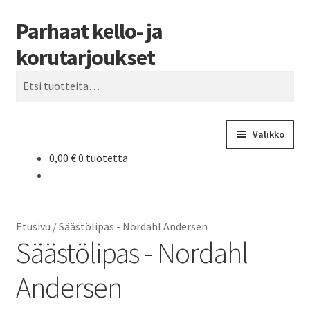
Parhaat kello- ja
Siirry
Siirry
Haku
navigointiin
sisältöön
korutarjoukset
Etsi:
Valikko
0,00
€
0 tuotetta
Etusivu
Parhaat tarjoukset
Etusivu
/
Säästölipas - Nordahl Andersen
Säästölipas - Nordahl
Andersen