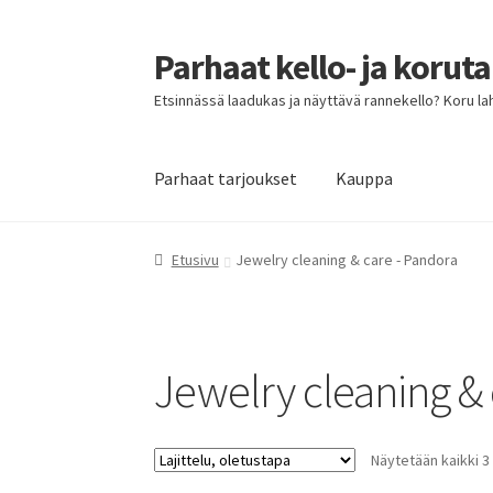
Parhaat kello- ja korut
Siirry
Siirry
navigointiin
sisältöön
Etsinnässä laadukas ja näyttävä rannekello? Koru lahja
Parhaat tarjoukset
Kauppa
Etusivu
Parhaat tarjoukset
Etusivu
Jewelry cleaning & care - Pandora
Jewelry cleaning &
Näytetään kaikki 3