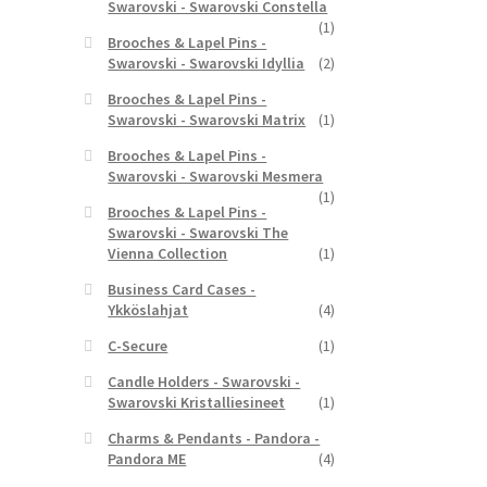
Swarovski - Swarovski Constella
(1)
Brooches & Lapel Pins -
Swarovski - Swarovski Idyllia
(2)
Brooches & Lapel Pins -
Swarovski - Swarovski Matrix
(1)
Brooches & Lapel Pins -
Swarovski - Swarovski Mesmera
(1)
Brooches & Lapel Pins -
Swarovski - Swarovski The
Vienna Collection
(1)
Business Card Cases -
Ykköslahjat
(4)
C-Secure
(1)
Candle Holders - Swarovski -
Swarovski Kristalliesineet
(1)
Charms & Pendants - Pandora -
Pandora ME
(4)