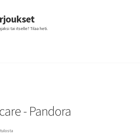
arjoukset
ksi tai itselle? Tilaa heti.
 care - Pandora
 tulosta