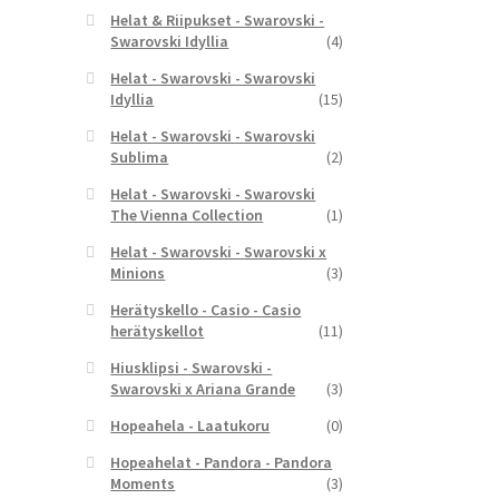
Helat & Riipukset - Swarovski -
Swarovski Idyllia
(4)
Helat - Swarovski - Swarovski
Idyllia
(15)
Helat - Swarovski - Swarovski
Sublima
(2)
Helat - Swarovski - Swarovski
The Vienna Collection
(1)
Helat - Swarovski - Swarovski x
Minions
(3)
Herätyskello - Casio - Casio
herätyskellot
(11)
Hiusklipsi - Swarovski -
Swarovski x Ariana Grande
(3)
Hopeahela - Laatukoru
(0)
Hopeahelat - Pandora - Pandora
Moments
(3)