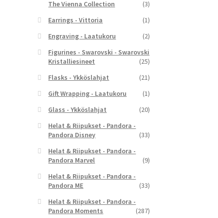
The Vienna Collection
(3)
Earrings - Vittoria
(1)
Engraving - Laatukoru
(2)
Figurines - Swarovski - Swarovski
Kristalliesineet
(25)
Flasks - Ykköslahjat
(21)
Gift Wrapping - Laatukoru
(1)
Glass - Ykköslahjat
(20)
Helat & Riipukset - Pandora -
Pandora Disney
(33)
Helat & Riipukset - Pandora -
Pandora Marvel
(9)
Helat & Riipukset - Pandora -
Pandora ME
(33)
Helat & Riipukset - Pandora -
Pandora Moments
(287)