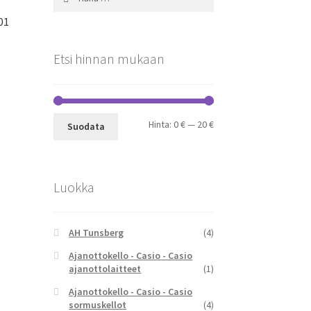
01
Etsi hinnan mukaan
Minimihinta
Maksimihinta
Hinta:
0 €
—
20 €
Suodata
Luokka
AH Tunsberg
(4)
Ajanottokello - Casio - Casio
ajanottolaitteet
(1)
Ajanottokello - Casio - Casio
sormuskellot
(4)