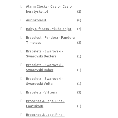
Alarm Clocks - Casio - Casio
herätyskellot
(2)
Aurinkolasit
(6)
Baby Gift Sets - Ykköslahjat
(7)
Bracelest - Pandora - Pandora
Timeless
(2)
Bracelets - Swarovski -
Swarovski Dextera
(1)
Bracelets - Swarovski -
Swarovski Imber
(1)
Bracelets - Swarovski -
Swarovski Volta
(1)
Bracelets - Vittoria
(3)
Brooches & Lapel Pins -
Laatukoru
(1)
Brooches & Lapel Pins -