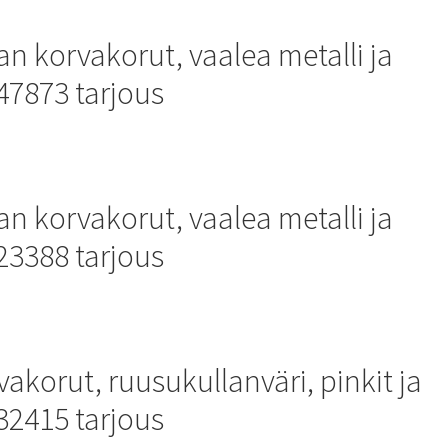
n korvakorut, vaalea metalli ja
647873 tarjous
n korvakorut, vaalea metalli ja
723388 tarjous
korut, ruusukullanväri, pinkit ja
732415 tarjous