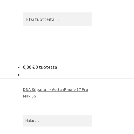
Etsi:
Haku
0,00
€
0 tuotetta
DNA Kilpailu -> Voita iPhone 17 Pro
Max 5G
Haku: