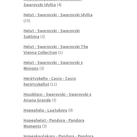
Swarovski Idyllia
(4)
Helat - Swarovski - Swarovski Idyllia
(15)
Helat - Swarovski - Swarovski
Sublima
(2)
Helat - Swarovski - Swarovski The
Vienna Collection
(1)
Helat - Swarovski - Swarovski x
Minions
(3)
Herätyskello - Casio - Casio
herätyskellot
(11)
Hiusklipsi - Swarovski - Swarovski x
Ariana Grande
(3)
Hopeahela - Laatukoru
(0)
Hopeahelat - Pandora - Pandora
Moments
(3)
Hopeakaulakoru - Pandora - Pandora