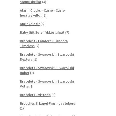
sormuskellot
(4)
Alarm Clocks - Casio - Casio
herätyskellot
(2)
Aurinkolasit
(6)
Baby Gift Sets - Ykköslahjat
(7)
Bracelest - Pandora - Pandora
Timeless
(2)
Bracelets - Swarovski - Swarovski
Dextera
(1)
Bracelets - Swarovski - Swarovski
Imber
(1)
Bracelets - Swarovski - Swarovski
Volta
(1)
Bracelets - Vittoria
(3)
Brooches & Lapel Pins - Laatukoru
(1)