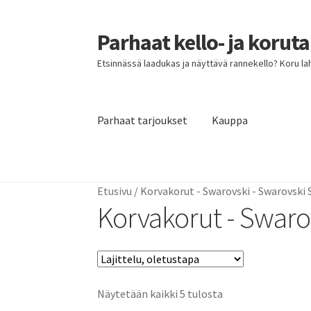
Parhaat kello- ja korut
Siirry
Siirry
navigointiin
sisältöön
Etsinnässä laadukas ja näyttävä rannekello? Koru lahja
Parhaat tarjoukset
Kauppa
Etusivu
Parhaat tarjoukset
Etusivu
/
Korvakorut - Swarovski - Swarovski
Korvakorut - Swaro
Näytetään kaikki 5 tulosta