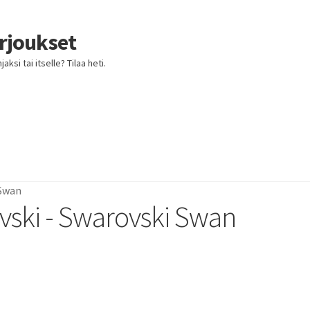
arjoukset
ksi tai itselle? Tilaa heti.
 Swan
vski - Swarovski Swan