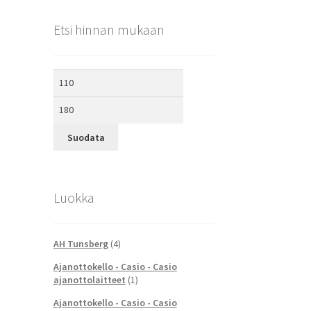
Etsi hinnan mukaan
Minimihinta
Maksimihinta
Suodata
Luokka
AH Tunsberg
(4)
Ajanottokello - Casio - Casio
ajanottolaitteet
(1)
Ajanottokello - Casio - Casio