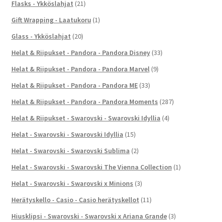
Flasks - Ykköslahjat
(21)
Gift Wrapping - Laatukoru
(1)
Glass - Ykköslahjat
(20)
Helat & Riipukset - Pandora - Pandora Disney
(33)
Helat & Riipukset - Pandora - Pandora Marvel
(9)
Helat & Riipukset - Pandora - Pandora ME
(33)
Helat & Riipukset - Pandora - Pandora Moments
(287)
Helat & Riipukset - Swarovski - Swarovski Idyllia
(4)
Helat - Swarovski - Swarovski Idyllia
(15)
Helat - Swarovski - Swarovski Sublima
(2)
Helat - Swarovski - Swarovski The Vienna Collection
(1)
Helat - Swarovski - Swarovski x Minions
(3)
Herätyskello - Casio - Casio herätyskellot
(11)
Hiusklipsi - Swarovski - Swarovski x Ariana Grande
(3)