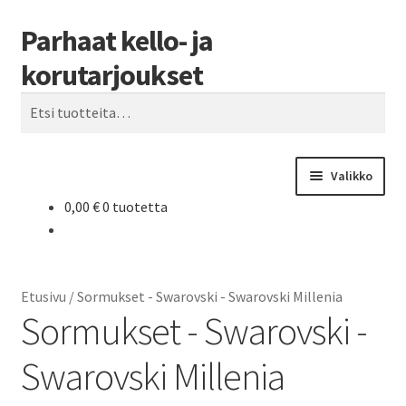
Parhaat kello- ja
Siirry
Siirry
Haku
navigointiin
sisältöön
korutarjoukset
Etsi:
Valikko
0,00
€
0 tuotetta
Etusivu
Parhaat tarjoukset
Etusivu
/
Sormukset - Swarovski - Swarovski Millenia
Sormukset - Swarovski -
Swarovski Millenia