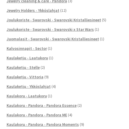
Jewelry cleaning & care - Pandora
(3)
Jewelry Holders - Ykköslahjat
(12)
Joulukoriste - Swarovski - Swarovski Kristalliesineet
(5)
Joulukoriste - Swarovski - Swarovski x Star Wars
(1)
Juomalasit - Swarovski - Swarovski Kristalliesineet
(1)
Kalvosinnapit - Sector
(1)
Kaulaketju - Laatukoru
(1)
Kaulaketju - Stelle
(2)
Kaulaketju - Vittoria
(9)
Kaulaketju - Ykköslahjat
(4)
Kaulakoru - Laatukoru
(1)
Kaulakoru - Pandora - Pandora Essence
(2)
Kaulakoru - Pandora - Pandora ME
(4)
Kaulakoru - Pandora - Pandora Moments
(9)