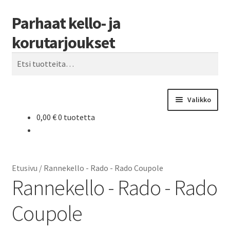
Parhaat kello- ja
Siirry
Siirry
Haku
navigointiin
sisältöön
korutarjoukset
Etsi:
Valikko
0,00
€
0 tuotetta
Etusivu
Parhaat tarjoukset
Etusivu
/
Rannekello - Rado - Rado Coupole
Rannekello - Rado - Rado
Coupole