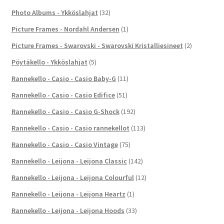
Photo Albums - Ykköslahjat
(32)
Picture Frames - Nordahl Andersen
(1)
Picture Frames - Swarovski - Swarovski Kristalliesineet
(2)
Pöytäkello - Ykköslahjat
(5)
Rannekello - Casio - Casio Baby-G
(11)
Rannekello - Casio - Casio Edifice
(51)
Rannekello - Casio - Casio G-Shock
(192)
Rannekello - Casio - Casio rannekellot
(113)
Rannekello - Casio - Casio Vintage
(75)
Rannekello - Leijona - Leijona Classic
(142)
Rannekello - Leijona - Leijona Colourful
(12)
Rannekello - Leijona - Leijona Heartz
(1)
Rannekello - Leijona - Leijona Hoods
(33)