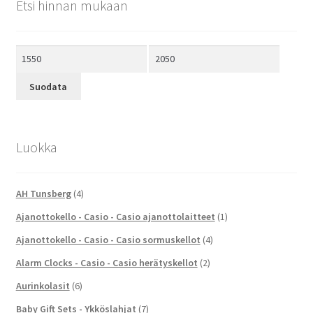
Etsi hinnan mukaan
Minimihinta
Maksimihinta
Suodata
Luokka
AH Tunsberg
(4)
Ajanottokello - Casio - Casio ajanottolaitteet
(1)
Ajanottokello - Casio - Casio sormuskellot
(4)
Alarm Clocks - Casio - Casio herätyskellot
(2)
Aurinkolasit
(6)
Baby Gift Sets - Ykköslahjat
(7)