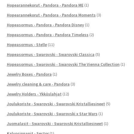
Hopearannekorut - Pandora - Pandora ME
(1)
Hopearannekorut - Pandora - Pandora Moments
(3)
Hopeasormus - Pandora - Pandora Disney
(1)
Hopeasormus - Pandora - Pandora Timeless
(2)
Hopeasormus - Stelle
(11)
Hopeasormus - Swarovski - Swarovski Classica
(5)
Hopeasormus - Swarovski - Swarovski The Vienna Collection
(1)
Jewelry Boxes - Pandora
(1)
Jewelry cleaning & care - Pandora
(3)
Jewelry Holders - Ykköslahjat
(12)
Joulukoriste - Swarovski - Swarovski Kristalliesineet
(5)
Joulukoriste - Swarovski - Swarovski x Star Wars
(1)
Juomalasit - Swarovski - Swarovski Kristalliesineet
(1)
Kalvosinnapit - Sector
(1)