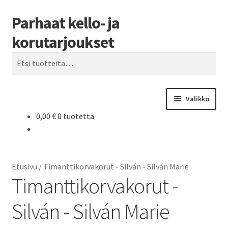
Parhaat kello- ja
Siirry
Siirry
Haku
navigointiin
sisältöön
korutarjoukset
Etsi:
Valikko
0,00
€
0 tuotetta
Etusivu
Parhaat tarjoukset
Etusivu
/
Timanttikorvakorut - Silván - Silván Marie
Timanttikorvakorut -
Silván - Silván Marie