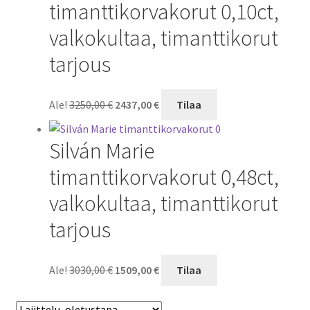
timanttikorvakorut 0,10ct,
valkokultaa, timanttikorut
tarjous
Alkuperäinen
Nykyinen
Ale!
3250,00
€
2437,00
€
Tilaa
hinta
hinta
oli:
on:
Silván Marie
3250,00 €.
2437,00 €.
timanttikorvakorut 0,48ct,
valkokultaa, timanttikorut
tarjous
Alkuperäinen
Nykyinen
Ale!
3030,00
€
1509,00
€
Tilaa
hinta
hinta
oli:
on: