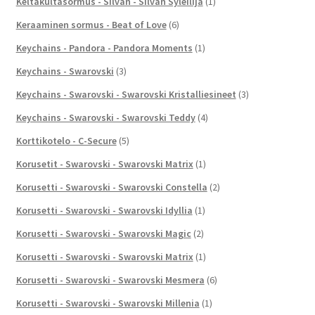
Keltakultasormus - Silván - Silván Syleilijä
(1)
Keraaminen sormus - Beat of Love
(6)
Keychains - Pandora - Pandora Moments
(1)
Keychains - Swarovski
(3)
Keychains - Swarovski - Swarovski Kristalliesineet
(3)
Keychains - Swarovski - Swarovski Teddy
(4)
Korttikotelo - C-Secure
(5)
Korusetit - Swarovski - Swarovski Matrix
(1)
Korusetti - Swarovski - Swarovski Constella
(2)
Korusetti - Swarovski - Swarovski Idyllia
(1)
Korusetti - Swarovski - Swarovski Magic
(2)
Korusetti - Swarovski - Swarovski Matrix
(1)
Korusetti - Swarovski - Swarovski Mesmera
(6)
Korusetti - Swarovski - Swarovski Millenia
(1)