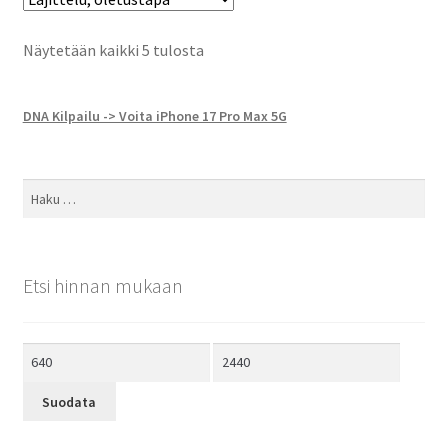
3030,00 €.
1509,00 €.
Näytetään kaikki 5 tulosta
DNA Kilpailu -> Voita iPhone 17 Pro Max 5G
Haku:
Etsi hinnan mukaan
Minimihinta
Maksimihinta
Suodata