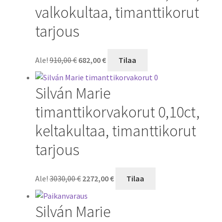
valkokultaa, timanttikorut
tarjous
Alkuperäinen
Nykyinen
Ale!
910,00
€
682,00
€
Tilaa
hinta
hinta
oli:
on:
Silván Marie
910,00 €.
682,00 €.
timanttikorvakorut 0,10ct,
keltakultaa, timanttikorut
tarjous
Alkuperäinen
Nykyinen
Ale!
3030,00
€
2272,00
€
Tilaa
hinta
hinta
oli:
on:
Silván Marie
3030,00 €.
2272,00 €.