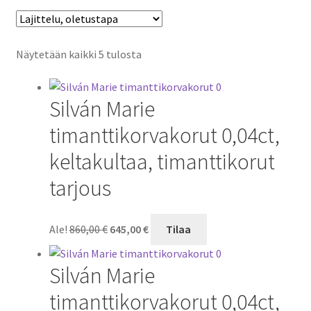
Näytetään kaikki 5 tulosta
Silván Marie
timanttikorvakorut 0,04ct,
keltakultaa, timanttikorut
tarjous
Alkuperäinen
Nykyinen
Ale!
860,00
€
645,00
€
Tilaa
hinta
hinta
oli:
on:
Silván Marie
860,00 €.
645,00 €.
timanttikorvakorut 0,04ct,