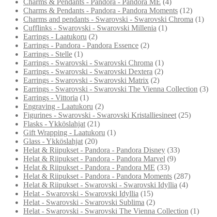
Charms & Pendants - Pandora - Pandora ME
(4)
Charms & Pendants - Pandora - Pandora Moments
(12)
Charms and pendants - Swarovski - Swarovski Chroma
(1)
Cufflinks - Swarovski - Swarovski Millenia
(1)
Earrings - Laatukoru
(2)
Earrings - Pandora - Pandora Essence
(2)
Earrings - Stelle
(1)
Earrings - Swarovski - Swarovski Chroma
(1)
Earrings - Swarovski - Swarovski Dextera
(2)
Earrings - Swarovski - Swarovski Matrix
(2)
Earrings - Swarovski - Swarovski The Vienna Collection
(3)
Earrings - Vittoria
(1)
Engraving - Laatukoru
(2)
Figurines - Swarovski - Swarovski Kristalliesineet
(25)
Flasks - Ykköslahjat
(21)
Gift Wrapping - Laatukoru
(1)
Glass - Ykköslahjat
(20)
Helat & Riipukset - Pandora - Pandora Disney
(33)
Helat & Riipukset - Pandora - Pandora Marvel
(9)
Helat & Riipukset - Pandora - Pandora ME
(33)
Helat & Riipukset - Pandora - Pandora Moments
(287)
Helat & Riipukset - Swarovski - Swarovski Idyllia
(4)
Helat - Swarovski - Swarovski Idyllia
(15)
Helat - Swarovski - Swarovski Sublima
(2)
Helat - Swarovski - Swarovski The Vienna Collection
(1)