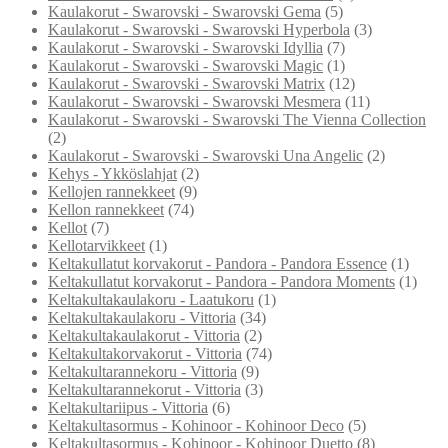
Kaulakorut - Swarovski - Swarovski Gema
(5)
Kaulakorut - Swarovski - Swarovski Hyperbola
(3)
Kaulakorut - Swarovski - Swarovski Idyllia
(7)
Kaulakorut - Swarovski - Swarovski Magic
(1)
Kaulakorut - Swarovski - Swarovski Matrix
(12)
Kaulakorut - Swarovski - Swarovski Mesmera
(11)
Kaulakorut - Swarovski - Swarovski The Vienna Collection
(2)
Kaulakorut - Swarovski - Swarovski Una Angelic
(2)
Kehys - Ykköslahjat
(2)
Kellojen rannekkeet
(9)
Kellon rannekkeet
(74)
Kellot
(7)
Kellotarvikkeet
(1)
Keltakullatut korvakorut - Pandora - Pandora Essence
(1)
Keltakullatut korvakorut - Pandora - Pandora Moments
(1)
Keltakultakaulakoru - Laatukoru
(1)
Keltakultakaulakoru - Vittoria
(34)
Keltakultakaulakorut - Vittoria
(2)
Keltakultakorvakorut - Vittoria
(74)
Keltakultarannekoru - Vittoria
(9)
Keltakultarannekorut - Vittoria
(3)
Keltakultariipus - Vittoria
(6)
Keltakultasormus - Kohinoor - Kohinoor Deco
(5)
Keltakultasormus - Kohinoor - Kohinoor Duetto
(8)