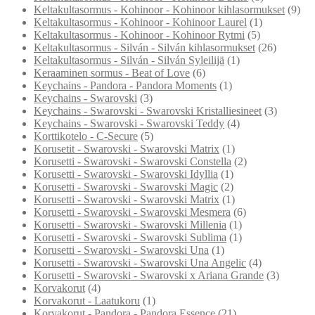
Keltakultasormus - Kohinoor - Kohinoor kihlasormukset
(9)
Keltakultasormus - Kohinoor - Kohinoor Laurel
(1)
Keltakultasormus - Kohinoor - Kohinoor Rytmi
(5)
Keltakultasormus - Silván - Silván kihlasormukset
(26)
Keltakultasormus - Silván - Silván Syleilijä
(1)
Keraaminen sormus - Beat of Love
(6)
Keychains - Pandora - Pandora Moments
(1)
Keychains - Swarovski
(3)
Keychains - Swarovski - Swarovski Kristalliesineet
(3)
Keychains - Swarovski - Swarovski Teddy
(4)
Korttikotelo - C-Secure
(5)
Korusetit - Swarovski - Swarovski Matrix
(1)
Korusetti - Swarovski - Swarovski Constella
(2)
Korusetti - Swarovski - Swarovski Idyllia
(1)
Korusetti - Swarovski - Swarovski Magic
(2)
Korusetti - Swarovski - Swarovski Matrix
(1)
Korusetti - Swarovski - Swarovski Mesmera
(6)
Korusetti - Swarovski - Swarovski Millenia
(1)
Korusetti - Swarovski - Swarovski Sublima
(1)
Korusetti - Swarovski - Swarovski Una
(1)
Korusetti - Swarovski - Swarovski Una Angelic
(4)
Korusetti - Swarovski - Swarovski x Ariana Grande
(3)
Korvakorut
(4)
Korvakorut - Laatukoru
(1)
Korvakorut - Pandora - Pandora Essence
(21)