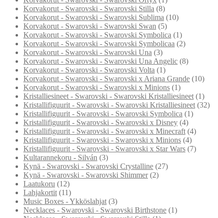
Korvakorut - Swarovski - Swarovski Stilla
(8)
Korvakorut - Swarovski - Swarovski Sublima
(10)
Korvakorut - Swarovski - Swarovski Swan
(5)
Korvakorut - Swarovski - Swarovski Symbolica
(1)
Korvakorut - Swarovski - Swarovski Symbolicaa
(2)
Korvakorut - Swarovski - Swarovski Una
(3)
Korvakorut - Swarovski - Swarovski Una Angelic
(8)
Korvakorut - Swarovski - Swarovski Volta
(1)
Korvakorut - Swarovski - Swarovski x Ariana Grande
(10)
Korvakorut - Swarovski - Swarovski x Minions
(1)
Kristalliesineet - Swarovski - Swarovski Kristalliesineet
(1)
Kristallifiguurit - Swarovski - Swarovski Kristalliesineet
(32)
Kristallifiguurit - Swarovski - Swarovski Symbolica
(1)
Kristallifiguurit - Swarovski - Swarovski x Disney
(4)
Kristallifiguurit - Swarovski - Swarovski x Minecraft
(4)
Kristallifiguurit - Swarovski - Swarovski x Minions
(4)
Kristallifiguurit - Swarovski - Swarovski x Star Wars
(7)
Kultarannekoru - Silván
(3)
Kynä - Swarovski - Swarovski Crystalline
(27)
Kynä - Swarovski - Swarovski Shimmer
(2)
Laatukoru
(12)
Lahjakortit
(11)
Music Boxes - Ykköslahjat
(3)
Necklaces - Swarovski - Swarovski Birthstone
(1)