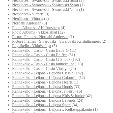
Necklaces - Swarovski - Swarovski Stilla
(1)
Necklaces - Swarovski - Swarovski Swan
(1)
Necklaces - Swarovski - Swarovski Volta
(1)
Necklaces - Vittoria
(3)
Nenäkoru - Vittoria
(2)
Nordahl Andersen
(3)
Photo Albums - AH Tunsberg
(4)
Photo Albums - Ykköslahjat
(32)
Picture Frames - Nordahl Andersen
(1)
Picture Frames - Swarovski - Swarovski Kristalliesineet
(2)
Pöytäkello - Ykköslahjat
(5)
Rannekello - Casio - Casio Baby-G
(11)
Rannekello - Casio - Casio Edifice
(51)
Rannekello - Casio - Casio G-Shock
(192)
Rannekello - Casio - Casio rannekellot
(113)
Rannekello - Casio - Casio Vintage
(75)
Rannekello - Leijona - Leijona Classic
(142)
Rannekello - Leijona - Leijona Colourful
(12)
Rannekello - Leijona - Leijona Heartz
(1)
Rannekello - Leijona - Leijona Hoods
(33)
Rannekello - Leijona - Leijona Jewelry
(16)
Rannekello - Leijona - Leijona Kids & Junior
(42)
Rannekello - Leijona - Leijona Legends
(24)
Rannekello - Leijona - Leijona Sport
(34)
Rannekello - Leijona - Leijona x Kelloseppäkoulu
(1)