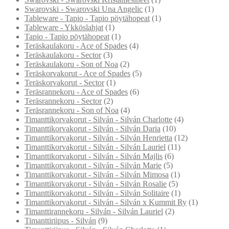
Swarovski - Swarovski Una Angelic
(1)
Tableware - Tapio - Tapio pöytähopeat
(1)
Tableware - Ykköslahjat
(1)
Tapio - Tapio pöytähopeat
(1)
Teräskaulakoru - Ace of Spades
(4)
Teräskaulakoru - Sector
(3)
Teräskaulakoru - Son of Noa
(2)
Teräskorvakorut - Ace of Spades
(5)
Teräskorvakorut - Sector
(1)
Teräsrannekoru - Ace of Spades
(6)
Teräsrannekoru - Sector
(2)
Teräsrannekoru - Son of Noa
(4)
Timanttikorvakorut - Silván - Silván Charlotte
(4)
Timanttikorvakorut - Silván - Silván Daria
(10)
Timanttikorvakorut - Silván - Silván Henrietta
(12)
Timanttikorvakorut - Silván - Silván Lauriel
(11)
Timanttikorvakorut - Silván - Silván Majlis
(6)
Timanttikorvakorut - Silván - Silván Marie
(5)
Timanttikorvakorut - Silván - Silván Mimosa
(1)
Timanttikorvakorut - Silván - Silván Rosalie
(5)
Timanttikorvakorut - Silván - Silván Solitaire
(1)
Timanttikorvakorut - Silván - Silván x Kummit Ry
(1)
Timanttirannekoru - Silván - Silván Lauriel
(2)
Timanttiriipus - Silván
(9)