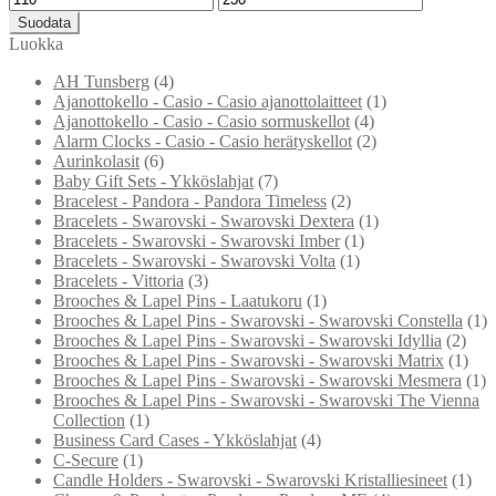
Suodata
Luokka
AH Tunsberg
(4)
Ajanottokello - Casio - Casio ajanottolaitteet
(1)
Ajanottokello - Casio - Casio sormuskellot
(4)
Alarm Clocks - Casio - Casio herätyskellot
(2)
Aurinkolasit
(6)
Baby Gift Sets - Ykköslahjat
(7)
Bracelest - Pandora - Pandora Timeless
(2)
Bracelets - Swarovski - Swarovski Dextera
(1)
Bracelets - Swarovski - Swarovski Imber
(1)
Bracelets - Swarovski - Swarovski Volta
(1)
Bracelets - Vittoria
(3)
Brooches & Lapel Pins - Laatukoru
(1)
Brooches & Lapel Pins - Swarovski - Swarovski Constella
(1)
Brooches & Lapel Pins - Swarovski - Swarovski Idyllia
(2)
Brooches & Lapel Pins - Swarovski - Swarovski Matrix
(1)
Brooches & Lapel Pins - Swarovski - Swarovski Mesmera
(1)
Brooches & Lapel Pins - Swarovski - Swarovski The Vienna
Collection
(1)
Business Card Cases - Ykköslahjat
(4)
C-Secure
(1)
Candle Holders - Swarovski - Swarovski Kristalliesineet
(1)