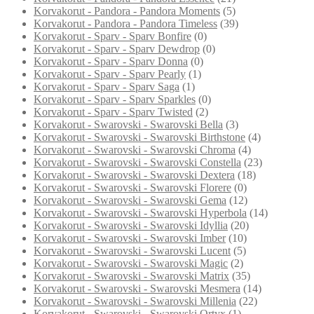
Korvakorut - Pandora - Pandora Moments
(5)
Korvakorut - Pandora - Pandora Timeless
(39)
Korvakorut - Sparv - Sparv Bonfire
(0)
Korvakorut - Sparv - Sparv Dewdrop
(0)
Korvakorut - Sparv - Sparv Donna
(0)
Korvakorut - Sparv - Sparv Pearly
(1)
Korvakorut - Sparv - Sparv Saga
(1)
Korvakorut - Sparv - Sparv Sparkles
(0)
Korvakorut - Sparv - Sparv Twisted
(2)
Korvakorut - Swarovski - Swarovski Bella
(3)
Korvakorut - Swarovski - Swarovski Birthstone
(4)
Korvakorut - Swarovski - Swarovski Chroma
(4)
Korvakorut - Swarovski - Swarovski Constella
(23)
Korvakorut - Swarovski - Swarovski Dextera
(18)
Korvakorut - Swarovski - Swarovski Florere
(0)
Korvakorut - Swarovski - Swarovski Gema
(12)
Korvakorut - Swarovski - Swarovski Hyperbola
(14)
Korvakorut - Swarovski - Swarovski Idyllia
(20)
Korvakorut - Swarovski - Swarovski Imber
(10)
Korvakorut - Swarovski - Swarovski Lucent
(5)
Korvakorut - Swarovski - Swarovski Magic
(2)
Korvakorut - Swarovski - Swarovski Matrix
(35)
Korvakorut - Swarovski - Swarovski Mesmera
(14)
Korvakorut - Swarovski - Swarovski Millenia
(22)
Korvakorut - Swarovski - Swarovski Ortyx
(1)