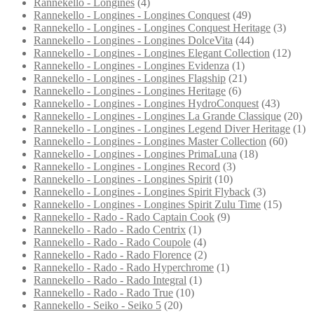
Rannekello - Longines
(4)
Rannekello - Longines - Longines Conquest
(49)
Rannekello - Longines - Longines Conquest Heritage
(3)
Rannekello - Longines - Longines DolceVita
(44)
Rannekello - Longines - Longines Elegant Collection
(12)
Rannekello - Longines - Longines Evidenza
(1)
Rannekello - Longines - Longines Flagship
(21)
Rannekello - Longines - Longines Heritage
(6)
Rannekello - Longines - Longines HydroConquest
(43)
Rannekello - Longines - Longines La Grande Classique
(20)
Rannekello - Longines - Longines Legend Diver Heritage
(1)
Rannekello - Longines - Longines Master Collection
(60)
Rannekello - Longines - Longines PrimaLuna
(18)
Rannekello - Longines - Longines Record
(3)
Rannekello - Longines - Longines Spirit
(10)
Rannekello - Longines - Longines Spirit Flyback
(3)
Rannekello - Longines - Longines Spirit Zulu Time
(15)
Rannekello - Rado - Rado Captain Cook
(9)
Rannekello - Rado - Rado Centrix
(1)
Rannekello - Rado - Rado Coupole
(4)
Rannekello - Rado - Rado Florence
(2)
Rannekello - Rado - Rado Hyperchrome
(1)
Rannekello - Rado - Rado Integral
(1)
Rannekello - Rado - Rado True
(10)
Rannekello - Seiko - Seiko 5
(20)