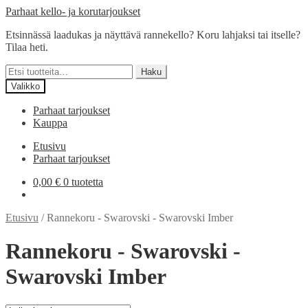
Siirry
Siirry
Parhaat kello- ja korutarjoukset
navigointiin
sisältöön
Etsinnässä laadukas ja näyttävä rannekello? Koru lahjaksi tai itselle?
Tilaa heti.
Etsi:
Haku
Valikko
Parhaat tarjoukset
Kauppa
Etusivu
Parhaat tarjoukset
0,00
€
0 tuotetta
Etusivu
/
Rannekoru - Swarovski - Swarovski Imber
Rannekoru - Swarovski -
Swarovski Imber