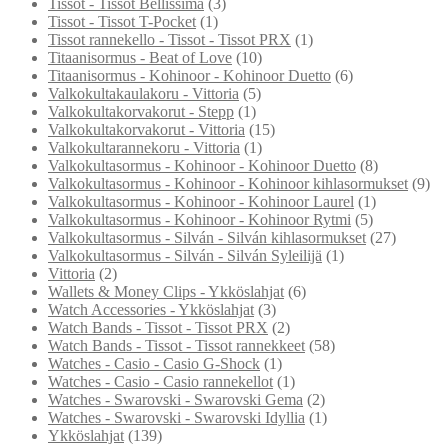
Tissot - Tissot Bellissima
(3)
Tissot - Tissot T-Pocket
(1)
Tissot rannekello - Tissot - Tissot PRX
(1)
Titaanisormus - Beat of Love
(10)
Titaanisormus - Kohinoor - Kohinoor Duetto
(6)
Valkokultakaulakoru - Vittoria
(5)
Valkokultakorvakorut - Stepp
(1)
Valkokultakorvakorut - Vittoria
(15)
Valkokultarannekoru - Vittoria
(1)
Valkokultasormus - Kohinoor - Kohinoor Duetto
(8)
Valkokultasormus - Kohinoor - Kohinoor kihlasormukset
(9)
Valkokultasormus - Kohinoor - Kohinoor Laurel
(1)
Valkokultasormus - Kohinoor - Kohinoor Rytmi
(5)
Valkokultasormus - Silván - Silván kihlasormukset
(27)
Valkokultasormus - Silván - Silván Syleilijä
(1)
Vittoria
(2)
Wallets & Money Clips - Ykköslahjat
(6)
Watch Accessories - Ykköslahjat
(3)
Watch Bands - Tissot - Tissot PRX
(2)
Watch Bands - Tissot - Tissot rannekkeet
(58)
Watches - Casio - Casio G-Shock
(1)
Watches - Casio - Casio rannekellot
(1)
Watches - Swarovski - Swarovski Gema
(2)
Watches - Swarovski - Swarovski Idyllia
(1)
Ykköslahjat
(139)