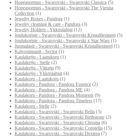
Hopeasormus - Swarovski - Swarovski Classica
(5)
Hopeasormus - Swarovski - Swarovski The Vienna
Collection
(1)
Jewelry Boxes - Pandora
(1)
Jewelry cleaning & care - Pandora
(3)
Jewelry Holders - Ykköslahjat
(12)
Joulukoriste - Swarovski - Swarovski Kristalliesineet
(5)
Joulukoriste - Swarovski - Swarovski x Star Wars
(1)
Juomalasit - Swarovski - Swarovski Kristalliesineet
(1)
Kalvosinnapit - Sector
(1)
Kaulaketju - Laatukoru
(1)
Kaulaketju - Stelle
(2)
Kaulaketju - Vittoria
(9)
Kaulaketju - Ykköslahjat
(4)
Kaulakoru - Laatukoru
(1)
Kaulakoru - Pandora - Pandora Essence
(2)
Kaulakoru - Pandora - Pandora ME
(4)
Kaulakoru - Pandora - Pandora Moments
(9)
Kaulakoru - Pandora - Pandora Timeless
(17)
Kaulakoru - Stelle
(2)
Kaulakoru - Swarovski - Swarovski Bella
(3)
Kaulakoru - Swarovski - Swarovski Birthstone
(2)
Kaulakoru - Swarovski - Swarovski Chroma
(6)
Kaulakoru - Swarovski - Swarovski Constella
(15)
Kaulakoru - Swarovski - Swarovski Dextera
(7)