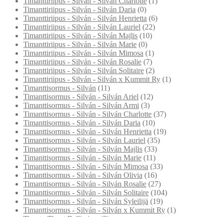
Timanttiriipus - Silván - Silván Charlotte
(1)
Timanttiriipus - Silván - Silván Daria
(0)
Timanttiriipus - Silván - Silván Henrietta
(6)
Timanttiriipus - Silván - Silván Lauriel
(22)
Timanttiriipus - Silván - Silván Majlis
(10)
Timanttiriipus - Silván - Silván Marie
(0)
Timanttiriipus - Silván - Silván Mimosa
(1)
Timanttiriipus - Silván - Silván Rosalie
(7)
Timanttiriipus - Silván - Silván Solitaire
(2)
Timanttiriipus - Silván - Silván x Kummit Ry
(1)
Timanttisormus - Silván
(11)
Timanttisormus - Silván - Silván Ariel
(12)
Timanttisormus - Silván - Silván Armi
(3)
Timanttisormus - Silván - Silván Charlotte
(37)
Timanttisormus - Silván - Silván Daria
(10)
Timanttisormus - Silván - Silván Henrietta
(19)
Timanttisormus - Silván - Silván Lauriel
(35)
Timanttisormus - Silván - Silván Majlis
(33)
Timanttisormus - Silván - Silván Marie
(11)
Timanttisormus - Silván - Silván Mimosa
(33)
Timanttisormus - Silván - Silván Olivia
(16)
Timanttisormus - Silván - Silván Rosalie
(27)
Timanttisormus - Silván - Silván Solitaire
(104)
Timanttisormus - Silván - Silván Syleilijä
(19)
Timanttisormus - Silván - Silván x Kummit Ry
(1)