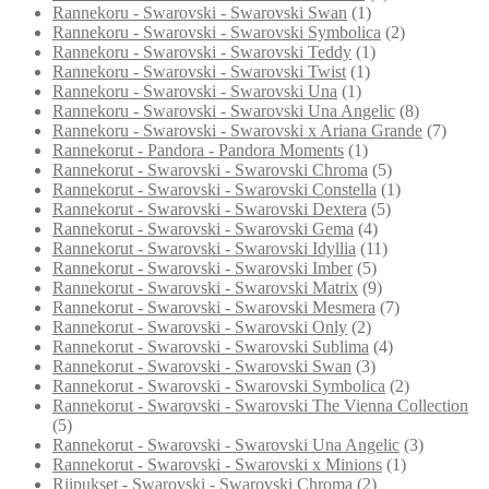
Rannekoru - Swarovski - Swarovski Swan
(1)
Rannekoru - Swarovski - Swarovski Symbolica
(2)
Rannekoru - Swarovski - Swarovski Teddy
(1)
Rannekoru - Swarovski - Swarovski Twist
(1)
Rannekoru - Swarovski - Swarovski Una
(1)
Rannekoru - Swarovski - Swarovski Una Angelic
(8)
Rannekoru - Swarovski - Swarovski x Ariana Grande
(7)
Rannekorut - Pandora - Pandora Moments
(1)
Rannekorut - Swarovski - Swarovski Chroma
(5)
Rannekorut - Swarovski - Swarovski Constella
(1)
Rannekorut - Swarovski - Swarovski Dextera
(5)
Rannekorut - Swarovski - Swarovski Gema
(4)
Rannekorut - Swarovski - Swarovski Idyllia
(11)
Rannekorut - Swarovski - Swarovski Imber
(5)
Rannekorut - Swarovski - Swarovski Matrix
(9)
Rannekorut - Swarovski - Swarovski Mesmera
(7)
Rannekorut - Swarovski - Swarovski Only
(2)
Rannekorut - Swarovski - Swarovski Sublima
(4)
Rannekorut - Swarovski - Swarovski Swan
(3)
Rannekorut - Swarovski - Swarovski Symbolica
(2)
Rannekorut - Swarovski - Swarovski The Vienna Collection
(5)
Rannekorut - Swarovski - Swarovski Una Angelic
(3)
Rannekorut - Swarovski - Swarovski x Minions
(1)
Riipukset - Swarovski - Swarovski Chroma
(2)