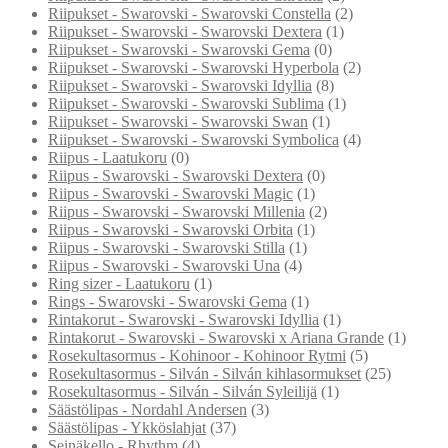
Riipukset - Swarovski - Swarovski Constella
(2)
Riipukset - Swarovski - Swarovski Dextera
(1)
Riipukset - Swarovski - Swarovski Gema
(0)
Riipukset - Swarovski - Swarovski Hyperbola
(2)
Riipukset - Swarovski - Swarovski Idyllia
(8)
Riipukset - Swarovski - Swarovski Sublima
(1)
Riipukset - Swarovski - Swarovski Swan
(1)
Riipukset - Swarovski - Swarovski Symbolica
(4)
Riipus - Laatukoru
(0)
Riipus - Swarovski - Swarovski Dextera
(0)
Riipus - Swarovski - Swarovski Magic
(1)
Riipus - Swarovski - Swarovski Millenia
(2)
Riipus - Swarovski - Swarovski Orbita
(1)
Riipus - Swarovski - Swarovski Stilla
(1)
Riipus - Swarovski - Swarovski Una
(4)
Ring sizer - Laatukoru
(1)
Rings - Swarovski - Swarovski Gema
(1)
Rintakorut - Swarovski - Swarovski Idyllia
(1)
Rintakorut - Swarovski - Swarovski x Ariana Grande
(1)
Rosekultasormus - Kohinoor - Kohinoor Rytmi
(5)
Rosekultasormus - Silván - Silván kihlasormukset
(25)
Rosekultasormus - Silván - Silván Syleilijä
(1)
Säästölipas - Nordahl Andersen
(3)
Säästölipas - Ykköslahjat
(37)
Seinäkello - Rhythm
(4)