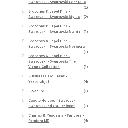
Swarovski - Swarovski Constella
(1)
Brooches & Lapel Pins -
Swarovski - Swarovski Idyllia
(2)
Brooches & Lapel Pins -
Swarovski - Swarovski Matrix
(1)
Brooches & Lapel Pins -
Swarovski - Swarovski Mesmera
(1)
Brooches & Lapel Pins -
Swarovski - Swarovski The
Vienna Collection
(1)
Business Card Cases -
Ykköslahjat
(4)
C-Secure
(1)
Candle Holders - Swarovski -
Swarovski Kristalliesineet
(1)
Charms & Pendants - Pandora -
Pandora ME
(4)