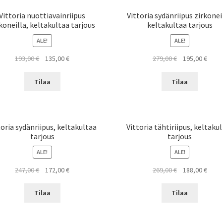
Vittoria nuottiavainriipus
Vittoria sydänriipus zirkonei
koneilla, keltakultaa tarjous
keltakultaa tarjous
ALE!
ALE!
Alkuperäinen
Nykyinen
Alkuperäinen
Nyky
193,00
€
135,00
€
279,00
€
195,00
€
hinta
hinta
hinta
hinta
oli:
on:
oli:
on:
Tilaa
Tilaa
193,00 €.
135,00 €.
279,00 €.
195,0
toria sydänriipus, keltakultaa
Vittoria tähtiriipus, keltaku
tarjous
tarjous
ALE!
ALE!
Alkuperäinen
Nykyinen
Alkuperäinen
Nyky
247,00
€
172,00
€
269,00
€
188,00
€
hinta
hinta
hinta
hinta
oli:
on:
oli:
on:
Tilaa
Tilaa
247,00 €.
172,00 €.
269,00 €.
188,0