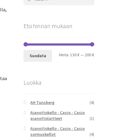
lla,
Etsi hinnan mukaan
inen
Minimihinta
Maksimihinta
Hinta:
130 €
—
200 €
Suodata
0 €.
ltaa
Luokka
AH Tunsberg
(4)
inen
Ajanottokello - Casio - Casio
ajanottolaitteet
(1)
0 €.
Ajanottokello - Casio - Casio
sormuskellot
(4)