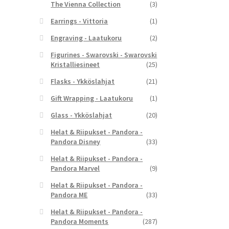
The Vienna Collection
(3)
Earrings - Vittoria
(1)
Engraving - Laatukoru
(2)
Figurines - Swarovski - Swarovski
Kristalliesineet
(25)
Flasks - Ykköslahjat
(21)
Gift Wrapping - Laatukoru
(1)
Glass - Ykköslahjat
(20)
Helat & Riipukset - Pandora -
Pandora Disney
(33)
Helat & Riipukset - Pandora -
Pandora Marvel
(9)
Helat & Riipukset - Pandora -
Pandora ME
(33)
Helat & Riipukset - Pandora -
Pandora Moments
(287)