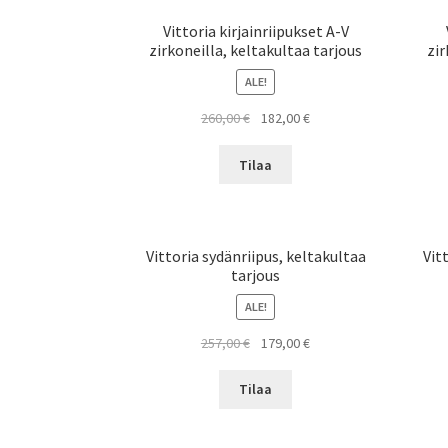
Vittoria kirjainriipukset A-V
zirkoneilla, keltakultaa tarjous
zir
ALE!
Alkuperäinen
Nykyinen
260,00
€
182,00
€
hinta
hinta
oli:
on:
Tilaa
260,00 €.
182,00 €.
Vittoria sydänriipus, keltakultaa
Vit
tarjous
ALE!
Alkuperäinen
Nykyinen
257,00
€
179,00
€
hinta
hinta
oli:
on:
Tilaa
257,00 €.
179,00 €.