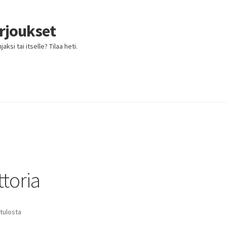
arjoukset
ksi tai itselle? Tilaa heti.
ttoria
 tulosta