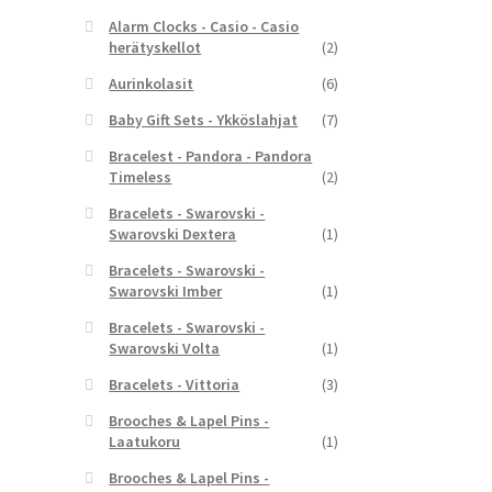
Alarm Clocks - Casio - Casio
herätyskellot
(2)
Aurinkolasit
(6)
Baby Gift Sets - Ykköslahjat
(7)
Bracelest - Pandora - Pandora
Timeless
(2)
Bracelets - Swarovski -
Swarovski Dextera
(1)
Bracelets - Swarovski -
Swarovski Imber
(1)
Bracelets - Swarovski -
Swarovski Volta
(1)
Bracelets - Vittoria
(3)
Brooches & Lapel Pins -
Laatukoru
(1)
Brooches & Lapel Pins -