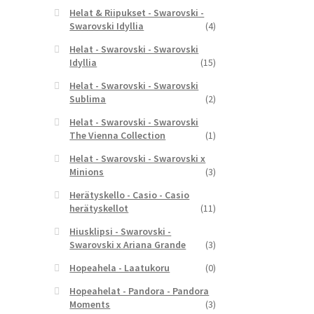
Helat & Riipukset - Swarovski -
Swarovski Idyllia
(4)
Helat - Swarovski - Swarovski
Idyllia
(15)
Helat - Swarovski - Swarovski
Sublima
(2)
Helat - Swarovski - Swarovski
The Vienna Collection
(1)
Helat - Swarovski - Swarovski x
Minions
(3)
Herätyskello - Casio - Casio
herätyskellot
(11)
Hiusklipsi - Swarovski -
Swarovski x Ariana Grande
(3)
Hopeahela - Laatukoru
(0)
Hopeahelat - Pandora - Pandora
Moments
(3)