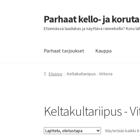
Parhaat kello- ja korut
Siirry
Siirry
navigointiin
sisältöön
Etsinnässä laadukas ja näyttävä rannekello? Koru lahja
Parhaat tarjoukset
Kauppa
Etusivu
Parhaat tarjoukset
Etusivu
Keltakultariipus - Vittoria
Keltakultariipus - Vi
Näytetään kaikki 6