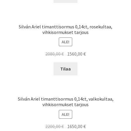
2080,00 €.
1560,00 €.
Silván Ariel timanttisormus 0,14ct, rosekultaa,
vihkisormukset tarjous
ALE!
Alkuperäinen
Nykyinen
2080,00
€
1560,00
€
hinta
hinta
oli:
on:
Tilaa
2080,00 €.
1560,00 €.
Silván Ariel timanttisormus 0,14ct, valkokultaa,
vihkisormukset tarjous
ALE!
Alkuperäinen
Nykyinen
2200,00
€
1650,00
€