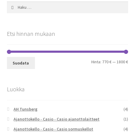
Haku:
Etsi hinnan mukaan
Min
Mak
Hinta:
770 €
—
1800 €
Suodata
Luokka
AH Tunsberg
(4)
Ajanottokello - Casio - Casio ajanottolaitteet
(1)
Ajanottokello - Casio - Casio sormuskellot
(4)