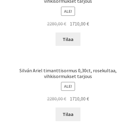
vihkisormukset tarjous
ALE!
Alkuperäinen
Nykyinen
2280,00
€
1710,00
€
hinta
hinta
oli:
on:
Tilaa
2280,00 €.
1710,00 €.
Silván Ariel timanttisormus 0,30ct, rosekultaa,
vihkisormukset tarjous
ALE!
Alkuperäinen
Nykyinen
2280,00
€
1710,00
€
hinta
hinta
oli:
on:
Tilaa
2280,00 €.
1710,00 €.