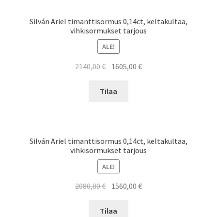
Silván Ariel timanttisormus 0,14ct, keltakultaa,
vihkisormukset tarjous
ALE!
Alkuperäinen
Nykyinen
2140,00
€
1605,00
€
hinta
hinta
oli:
on:
Tilaa
2140,00 €.
1605,00 €.
Silván Ariel timanttisormus 0,14ct, keltakultaa,
vihkisormukset tarjous
ALE!
Alkuperäinen
Nykyinen
2080,00
€
1560,00
€
hinta
hinta
oli:
on:
Tilaa