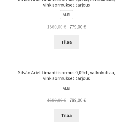
vihkisormukset tarjous
ALE!
Alkuperäinen
Nykyinen
1560,00
€
779,00
€
hinta
hinta
oli:
on:
Tilaa
1560,00 €.
779,00 €.
Silván Ariel timanttisormus 0,09ct, valkokultaa,
vihkisormukset tarjous
ALE!
Alkuperäinen
Nykyinen
1580,00
€
789,00
€
hinta
hinta
oli:
on:
Tilaa
1580,00 €.
789,00 €.