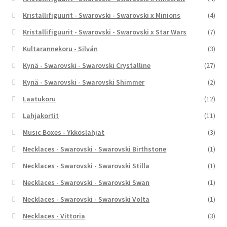
Kristallifiguurit - Swarovski - Swarovski x Minions
(4)
Kristallifiguurit - Swarovski - Swarovski x Star Wars
(7)
Kultarannekoru - Silván
(3)
Kynä - Swarovski - Swarovski Crystalline
(27)
Kynä - Swarovski - Swarovski Shimmer
(2)
Laatukoru
(12)
Lahjakortit
(11)
Music Boxes - Ykköslahjat
(3)
Necklaces - Swarovski - Swarovski Birthstone
(1)
Necklaces - Swarovski - Swarovski Stilla
(1)
Necklaces - Swarovski - Swarovski Swan
(1)
Necklaces - Swarovski - Swarovski Volta
(1)
Necklaces - Vittoria
(3)