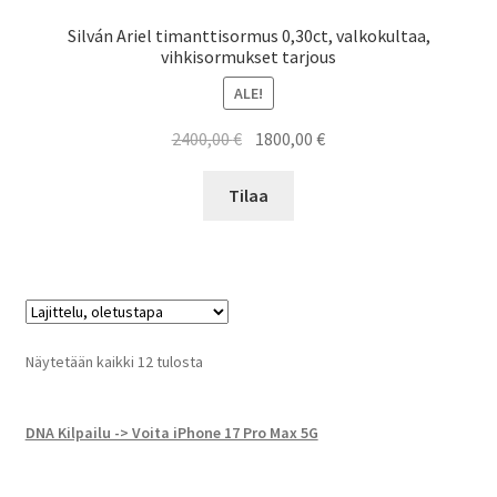
Silván Ariel timanttisormus 0,30ct, valkokultaa,
vihkisormukset tarjous
ALE!
Alkuperäinen
Nykyinen
2400,00
€
1800,00
€
hinta
hinta
oli:
on:
Tilaa
2400,00 €.
1800,00 €.
Näytetään kaikki 12 tulosta
DNA Kilpailu -> Voita iPhone 17 Pro Max 5G