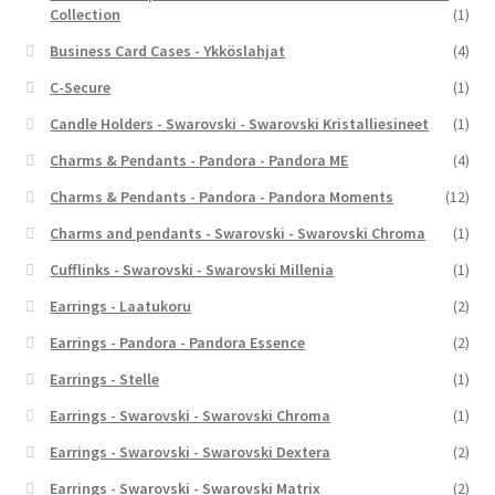
Collection
(1)
Business Card Cases - Ykköslahjat
(4)
C-Secure
(1)
Candle Holders - Swarovski - Swarovski Kristalliesineet
(1)
Charms & Pendants - Pandora - Pandora ME
(4)
Charms & Pendants - Pandora - Pandora Moments
(12)
Charms and pendants - Swarovski - Swarovski Chroma
(1)
Cufflinks - Swarovski - Swarovski Millenia
(1)
Earrings - Laatukoru
(2)
Earrings - Pandora - Pandora Essence
(2)
Earrings - Stelle
(1)
Earrings - Swarovski - Swarovski Chroma
(1)
Earrings - Swarovski - Swarovski Dextera
(2)
Earrings - Swarovski - Swarovski Matrix
(2)