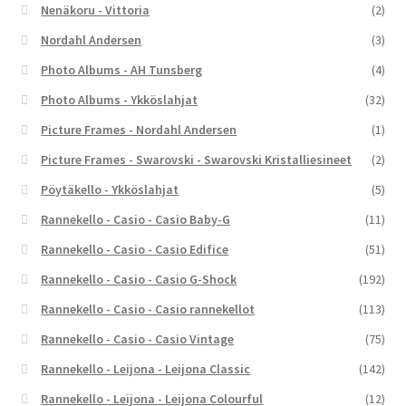
Nenäkoru - Vittoria
(2)
Nordahl Andersen
(3)
Photo Albums - AH Tunsberg
(4)
Photo Albums - Ykköslahjat
(32)
Picture Frames - Nordahl Andersen
(1)
Picture Frames - Swarovski - Swarovski Kristalliesineet
(2)
Pöytäkello - Ykköslahjat
(5)
Rannekello - Casio - Casio Baby-G
(11)
Rannekello - Casio - Casio Edifice
(51)
Rannekello - Casio - Casio G-Shock
(192)
Rannekello - Casio - Casio rannekellot
(113)
Rannekello - Casio - Casio Vintage
(75)
Rannekello - Leijona - Leijona Classic
(142)
Rannekello - Leijona - Leijona Colourful
(12)