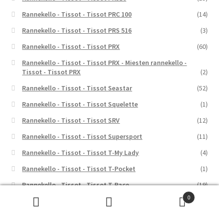
Rannekello - Tissot - Tissot PRC 100
(14)
Rannekello - Tissot - Tissot PRS 516
(3)
Rannekello - Tissot - Tissot PRX
(60)
Rannekello - Tissot - Tissot PRX - Miesten rannekello -
Tissot - Tissot PRX
(2)
Rannekello - Tissot - Tissot Seastar
(52)
Rannekello - Tissot - Tissot Squelette
(1)
Rannekello - Tissot - Tissot SRV
(12)
Rannekello - Tissot - Tissot Supersport
(11)
Rannekello - Tissot - Tissot T-My Lady
(4)
Rannekello - Tissot - Tissot T-Pocket
(1)
Rannekello - Tissot - Tissot T-Race
(19)
0
Rannekello - Tissot - Tissot T-Touch Connected
(9)
Etsi:
Haku
Rannekello - Tissot - Tissot T-Wave
(2)