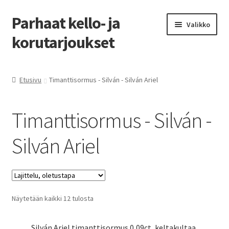
Parhaat kello- ja
Siirry
Siirry
Valikko
navigointiin
sisältöön
korutarjoukset
Etusivu
Etusivu
Timanttisormus - Silván - Silván Ariel
Parhaat tarjoukset
Timanttisormus - Silván -
Silván Ariel
Näytetään kaikki 12 tulosta
Silván Ariel timanttisormus 0,09ct, keltakultaa,