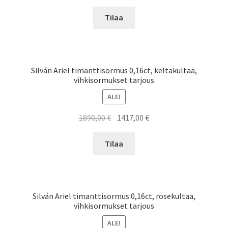
hinta
hinta
oli:
on:
Tilaa
2200,00 €.
1650,00 €.
Silván Ariel timanttisormus 0,16ct, keltakultaa,
vihkisormukset tarjous
ALE!
Alkuperäinen
Nykyinen
1890,00
€
1417,00
€
hinta
hinta
oli:
on:
Tilaa
1890,00 €.
1417,00 €.
Silván Ariel timanttisormus 0,16ct, rosekultaa,
vihkisormukset tarjous
ALE!