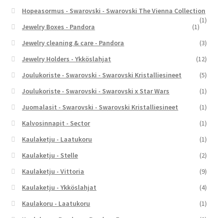
Hopeasormus - Swarovski - Swarovski The Vienna Collection
(1)
Jewelry Boxes - Pandora
(1)
Jewelry cleaning & care - Pandora
(3)
Jewelry Holders - Ykköslahjat
(12)
Joulukoriste - Swarovski - Swarovski Kristalliesineet
(5)
Joulukoriste - Swarovski - Swarovski x Star Wars
(1)
Juomalasit - Swarovski - Swarovski Kristalliesineet
(1)
Kalvosinnapit - Sector
(1)
Kaulaketju - Laatukoru
(1)
Kaulaketju - Stelle
(2)
Kaulaketju - Vittoria
(9)
Kaulaketju - Ykköslahjat
(4)
Kaulakoru - Laatukoru
(1)