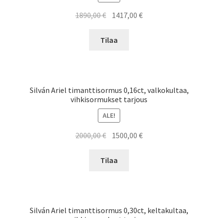
Alkuperäinen
Nykyinen
1890,00
€
1417,00
€
hinta
hinta
oli:
on:
Tilaa
1890,00 €.
1417,00 €.
Silván Ariel timanttisormus 0,16ct, valkokultaa,
vihkisormukset tarjous
ALE!
Alkuperäinen
Nykyinen
2000,00
€
1500,00
€
hinta
hinta
oli:
on:
Tilaa
2000,00 €.
1500,00 €.
Silván Ariel timanttisormus 0,30ct, keltakultaa,