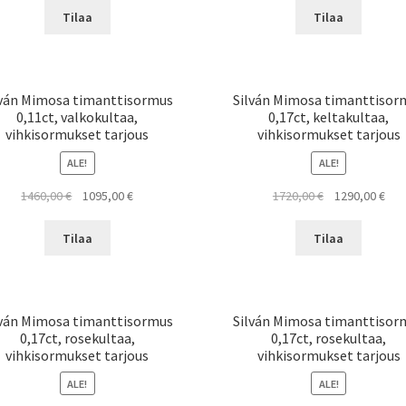
oli:
on:
oli:
on:
Tilaa
Tilaa
1310,00 €.
982,00 €.
1380,00 €.
1035
lván Mimosa timanttisormus
Silván Mimosa timanttisor
0,11ct, valkokultaa,
0,17ct, keltakultaa,
vihkisormukset tarjous
vihkisormukset tarjous
ALE!
ALE!
Alkuperäinen
Nykyinen
Alkuperäinen
Nyk
1460,00
€
1095,00
€
1720,00
€
1290,00
€
hinta
hinta
hinta
hint
oli:
on:
oli:
on:
Tilaa
Tilaa
1460,00 €.
1095,00 €.
1720,00 €.
1290
lván Mimosa timanttisormus
Silván Mimosa timanttisor
0,17ct, rosekultaa,
0,17ct, rosekultaa,
vihkisormukset tarjous
vihkisormukset tarjous
ALE!
ALE!