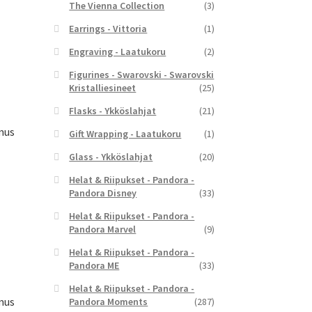
The Vienna Collection
(3)
Earrings - Vittoria
(1)
yinen
a
Engraving - Laatukoru
(2)
Figurines - Swarovski - Swarovski
,00 €.
Kristalliesineet
(25)
Flasks - Ykköslahjat
(21)
mus
Gift Wrapping - Laatukoru
(1)
Glass - Ykköslahjat
(20)
Helat & Riipukset - Pandora -
Pandora Disney
(33)
yinen
Helat & Riipukset - Pandora -
a
Pandora Marvel
(9)
,00 €.
Helat & Riipukset - Pandora -
Pandora ME
(33)
Helat & Riipukset - Pandora -
mus
Pandora Moments
(287)