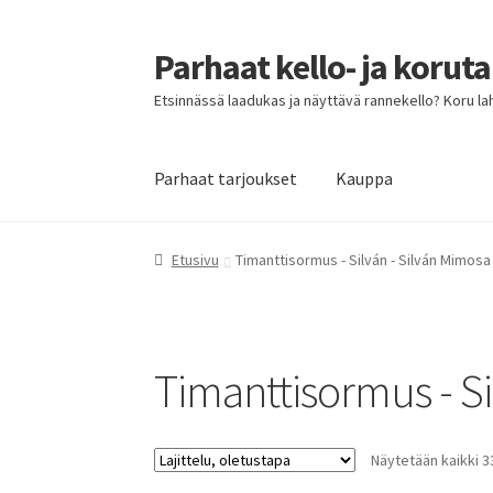
Parhaat kello- ja korut
Siirry
Siirry
navigointiin
sisältöön
Etsinnässä laadukas ja näyttävä rannekello? Koru lahja
Parhaat tarjoukset
Kauppa
Etusivu
Parhaat tarjoukset
Etusivu
Timanttisormus - Silván - Silván Mimosa
Timanttisormus - Si
Näytetään kaikki 3