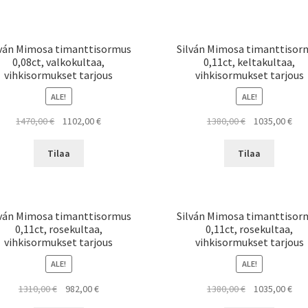
lván Mimosa timanttisormus
Silván Mimosa timanttisor
0,08ct, valkokultaa,
0,11ct, keltakultaa,
vihkisormukset tarjous
vihkisormukset tarjous
ALE!
ALE!
Alkuperäinen
Nykyinen
Alkuperäinen
Nyk
1470,00
€
1102,00
€
1380,00
€
1035,00
€
hinta
hinta
hinta
hint
oli:
on:
oli:
on:
Tilaa
Tilaa
1470,00 €.
1102,00 €.
1380,00 €.
1035
lván Mimosa timanttisormus
Silván Mimosa timanttisor
0,11ct, rosekultaa,
0,11ct, rosekultaa,
vihkisormukset tarjous
vihkisormukset tarjous
ALE!
ALE!
Alkuperäinen
Nykyinen
Alkuperäinen
Nyk
1310,00
€
982,00
€
1380,00
€
1035,00
€
hinta
hinta
hinta
hint