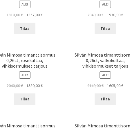
ALE!
ALE!
Alkuperäinen
Nykyinen
Alkuperäinen
Nyk
1810,00
€
1357,00
€
2040,00
€
1530,00
€
hinta
hinta
hinta
hint
oli:
on:
oli:
on:
Tilaa
Tilaa
1810,00 €.
1357,00 €.
2040,00 €.
1530
lván Mimosa timanttisormus
Silván Mimosa timanttisor
0,26ct, rosekultaa,
0,26ct, valkokultaa,
vihkisormukset tarjous
vihkisormukset tarjous
ALE!
ALE!
Alkuperäinen
Nykyinen
Alkuperäinen
Nyk
2040,00
€
1530,00
€
2140,00
€
1605,00
€
hinta
hinta
hinta
hint
oli:
on:
oli:
on:
Tilaa
Tilaa
2040,00 €.
1530,00 €.
2140,00 €.
1605
lván Mimosa timanttisormus
Silván Mimosa timanttisor