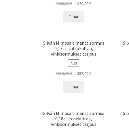
Alkuperäinen
Nykyinen
1360,00
€
1020,00
€
hinta
hinta
oli:
on:
Tilaa
1360,00 €.
1020,00 €.
Silván Mimosa timanttisormus
Si
0,17ct, valkokultaa,
vihkisormukset tarjous
ALE!
Alkuperäinen
Nykyinen
1810,00
€
1357,00
€
hinta
hinta
oli:
on:
Tilaa
1810,00 €.
1357,00 €.
Silván Mimosa timanttisormus
Si
0,18ct, rosekultaa,
vihkisormukset tarjous