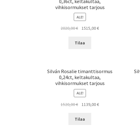
0,36ct, keltakultaa,
vihkisormukset tarjous
ALE!
Alkuperäinen
Nykyinen
2020,00
€
1515,00
€
hinta
hinta
oli:
on:
Tilaa
2020,00 €.
1515,00 €.
Silván Rosalie timanttisormus
Si
0,24ct, keltakultaa,
vihkisormukset tarjous
ALE!
Alkuperäinen
Nykyinen
1520,00
€
1139,00
€
hinta
hinta
oli:
on:
Tilaa
1520,00 €.
1139,00 €.