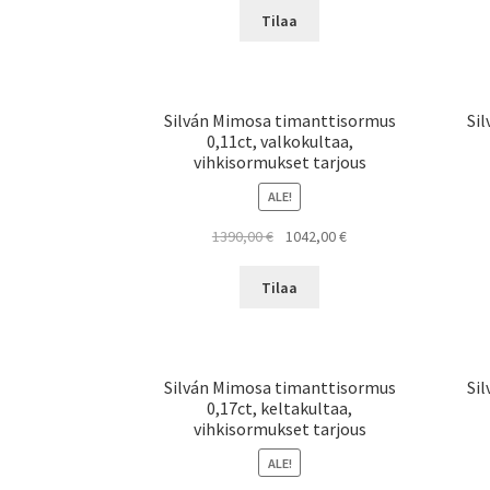
oli:
on:
Tilaa
1310,00 €.
982,00 €.
Silván Mimosa timanttisormus
Si
0,11ct, valkokultaa,
vihkisormukset tarjous
ALE!
Alkuperäinen
Nykyinen
1390,00
€
1042,00
€
hinta
hinta
oli:
on:
Tilaa
1390,00 €.
1042,00 €.
Silván Mimosa timanttisormus
Si
0,17ct, keltakultaa,
vihkisormukset tarjous
ALE!