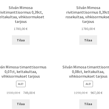
Silván Mimosa
Silván Mimosa
rivitimanttisormus 0,39ct,
rivitimanttisormus 0,39ct
eltakultaa, vihkisormukset
rosekultaa, vihkisormuks
tarjous
tarjous
1780,00
€
1780,00
€
Tilaa
Tilaa
lván Mimosa timanttisormus
Silván Mimosa timanttisor
0,07ct, keltakultaa,
0,08ct, keltakultaa,
vihkisormukset tarjous
vihkisormukset tarjous
ALE!
ALE!
Alkuperäinen
Nykyinen
Alkuperäinen
Nyky
1500,00
€
749,00
€
1290,00
€
967,00
€
hinta
hinta
hinta
hint
oli:
on:
oli:
on:
Tilaa
Tilaa
1500,00 €.
749,00 €.
1290,00 €.
967,