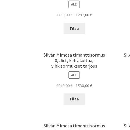
ALE!
Alkuperäinen
Nykyinen
1730,00
€
1297,00
€
hinta
hinta
oli:
on:
Tilaa
1730,00 €.
1297,00 €.
Silván Mimosa timanttisormus
Si
0,26ct, keltakultaa,
vihkisormukset tarjous
ALE!
Alkuperäinen
Nykyinen
2040,00
€
1530,00
€
hinta
hinta
oli:
on:
Tilaa
2040,00 €.
1530,00 €.
Silván Mimosa timanttisormus
Si