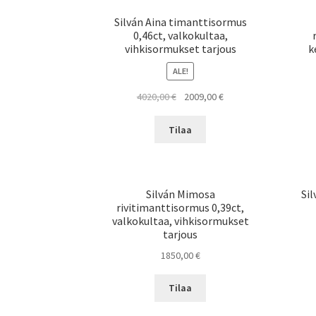
Silván Aina timanttisormus
0,46ct, valkokultaa,
vihkisormukset tarjous
k
ALE!
Alkuperäinen
Nykyinen
4020,00
€
2009,00
€
hinta
hinta
oli:
on:
Tilaa
4020,00 €.
2009,00 €.
Silván Mimosa
Si
rivitimanttisormus 0,39ct,
valkokultaa, vihkisormukset
tarjous
1850,00
€
Tilaa