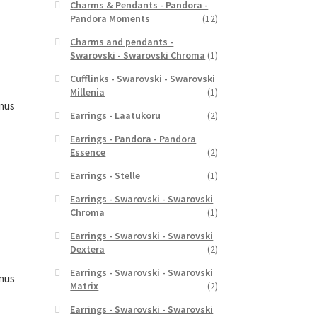
Charms & Pendants - Pandora -
yinen
Pandora Moments
(12)
a
Charms and pendants -
,00 €.
Swarovski - Swarovski Chroma
(1)
Cufflinks - Swarovski - Swarovski
Millenia
(1)
mus
Earrings - Laatukoru
(2)
Earrings - Pandora - Pandora
Essence
(2)
Earrings - Stelle
(1)
yinen
a
Earrings - Swarovski - Swarovski
Chroma
(1)
,00 €.
Earrings - Swarovski - Swarovski
Dextera
(2)
Earrings - Swarovski - Swarovski
mus
Matrix
(2)
Earrings - Swarovski - Swarovski