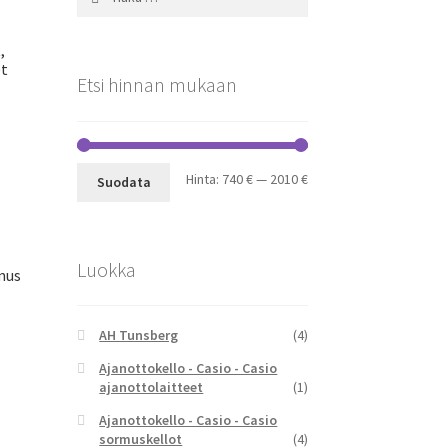
,
et
Etsi hinnan mukaan
Minimihinta
Maksimihinta
Hinta:
740 €
—
2010 €
Suodata
Luokka
mus
AH Tunsberg
(4)
Ajanottokello - Casio - Casio
inen
ajanottolaitteet
(1)
a
Ajanottokello - Casio - Casio
sormuskellot
(4)
00 €.