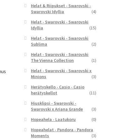
Helat & Riipukset - Swarovski -
Swarovski Idyllia
(4)
Helat - Swarovski - Swarovski
Idyllia
(15)
yinen
a
Helat - Swarovski - Swarovski
Sublima
(2)
,00 €.
Helat - Swarovski - Swarovski
The Vienna Collection
(1)
Helat - Swarovski - Swarovski x
mus
Minions
(3)
Herätyskello - Casio - Casio
herätyskellot
(11)
Hiusklipsi - Swarovski -
yinen
Swarovski x Ariana Grande
(3)
a
Hopeahela - Laatukoru
(0)
,00 €.
Hopeahelat - Pandora - Pandora
Moments
(3)