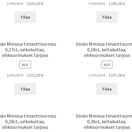
Alkuperäinen
Nykyinen
Alkuperäinen
Nyk
1360,00
€
1020,00
€
1720,00
€
1290,00
€
hinta
hinta
hinta
hint
oli:
on:
oli:
on:
Tilaa
Tilaa
1360,00 €.
1020,00 €.
1720,00 €.
1290
lván Mimosa timanttisormus
Silván Mimosa timanttisor
0,17ct, valkokultaa,
0,18ct, keltakultaa,
vihkisormukset tarjous
vihkisormukset tarjous
ALE!
ALE!
Alkuperäinen
Nykyinen
Alkuperäinen
Nyk
1430,00
€
1072,00
€
1730,00
€
1297,00
€
hinta
hinta
hinta
hint
oli:
on:
oli:
on:
Tilaa
Tilaa
1430,00 €.
1072,00 €.
1730,00 €.
1297
lván Mimosa timanttisormus
Silván Mimosa timanttisor
0,18ct, valkokultaa,
0,26ct, keltakultaa,
vihkisormukset tarjous
vihkisormukset tarjous