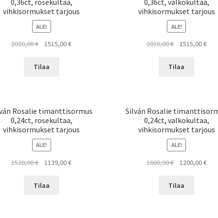
0,36ct, rosekultaa,
0,36ct, valkokultaa,
vihkisormukset tarjous
vihkisormukset tarjous
ALE!
ALE!
Alkuperäinen
Nykyinen
Alkuperäinen
Nyk
2020,00
€
1515,00
€
2020,00
€
1515,00
€
hinta
hinta
hinta
hint
oli:
on:
oli:
on:
Tilaa
Tilaa
2020,00 €.
1515,00 €.
2020,00 €.
1515
lván Rosalie timanttisormus
Silván Rosalie timanttisor
0,24ct, rosekultaa,
0,24ct, valkokultaa,
vihkisormukset tarjous
vihkisormukset tarjous
ALE!
ALE!
Alkuperäinen
Nykyinen
Alkuperäinen
Nyk
1520,00
€
1139,00
€
1600,00
€
1200,00
€
hinta
hinta
hinta
hint
oli:
on:
oli:
on:
Tilaa
Tilaa
1520,00 €.
1139,00 €.
1600,00 €.
1200