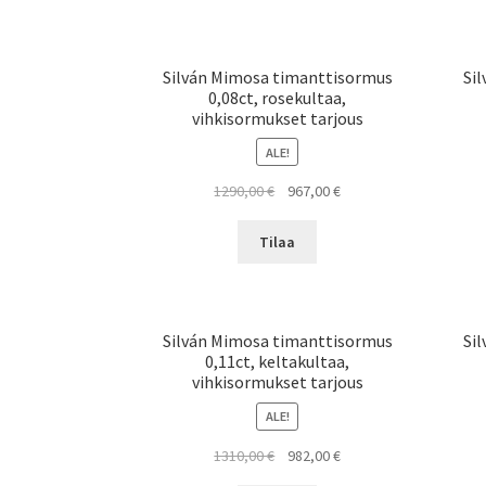
Silván Mimosa timanttisormus
Si
0,08ct, rosekultaa,
vihkisormukset tarjous
ALE!
Alkuperäinen
Nykyinen
1290,00
€
967,00
€
hinta
hinta
oli:
on:
Tilaa
1290,00 €.
967,00 €.
Silván Mimosa timanttisormus
Si
0,11ct, keltakultaa,
vihkisormukset tarjous
ALE!
Alkuperäinen
Nykyinen
1310,00
€
982,00
€
hinta
hinta