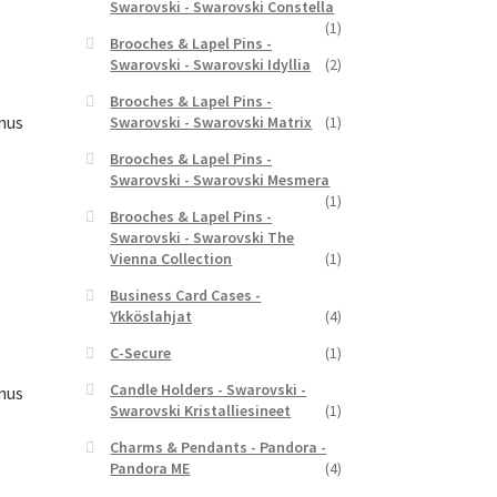
Swarovski - Swarovski Constella
(1)
,00 €.
Brooches & Lapel Pins -
Swarovski - Swarovski Idyllia
(2)
Brooches & Lapel Pins -
mus
Swarovski - Swarovski Matrix
(1)
Brooches & Lapel Pins -
Swarovski - Swarovski Mesmera
(1)
Brooches & Lapel Pins -
Swarovski - Swarovski The
yinen
Vienna Collection
(1)
a
Business Card Cases -
,00 €.
Ykköslahjat
(4)
C-Secure
(1)
Candle Holders - Swarovski -
mus
Swarovski Kristalliesineet
(1)
Charms & Pendants - Pandora -
Pandora ME
(4)