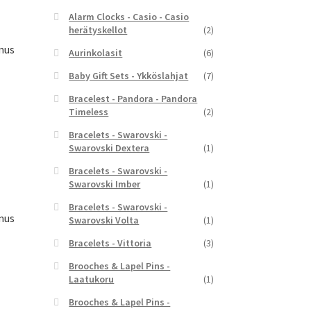
Alarm Clocks - Casio - Casio
herätyskellot
(2)
mus
Aurinkolasit
(6)
Baby Gift Sets - Ykköslahjat
(7)
Bracelest - Pandora - Pandora
Timeless
(2)
yinen
Bracelets - Swarovski -
a
Swarovski Dextera
(1)
,00 €.
Bracelets - Swarovski -
Swarovski Imber
(1)
Bracelets - Swarovski -
mus
Swarovski Volta
(1)
Bracelets - Vittoria
(3)
Brooches & Lapel Pins -
Laatukoru
(1)
yinen
Brooches & Lapel Pins -
a