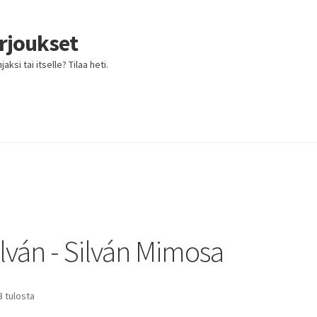
arjoukset
ksi tai itselle? Tilaa heti.
lván - Silván Mimosa
3 tulosta