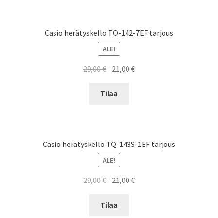
Casio herätyskello TQ-142-7EF tarjous
ALE!
Alkuperäinen
Nykyinen
29,00
€
21,00
€
hinta
hinta
oli:
on:
Tilaa
29,00 €.
21,00 €.
Casio herätyskello TQ-143S-1EF tarjous
ALE!
Alkuperäinen
Nykyinen
29,00
€
21,00
€
hinta
hinta
oli:
on:
Tilaa
29,00 €.
21,00 €.