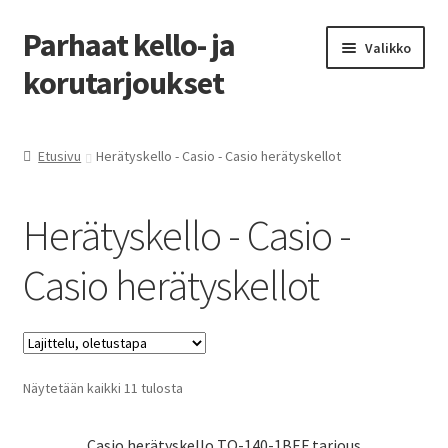
Parhaat kello- ja
Siirry
Siirry
Valikko
navigointiin
sisältöön
korutarjoukset
Etusivu
Etusivu
Herätyskello - Casio - Casio herätyskellot
Parhaat tarjoukset
Herätyskello - Casio -
Casio herätyskellot
Näytetään kaikki 11 tulosta
Casio herätyskello TQ-140-1BEF tarjous