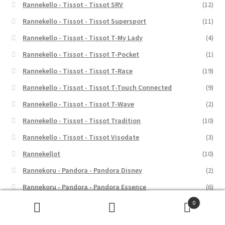
Rannekello - Tissot - Tissot SRV
(12)
Rannekello - Tissot - Tissot Supersport
(11)
Rannekello - Tissot - Tissot T-My Lady
(4)
Rannekello - Tissot - Tissot T-Pocket
(1)
Rannekello - Tissot - Tissot T-Race
(19)
Rannekello - Tissot - Tissot T-Touch Connected
(9)
Rannekello - Tissot - Tissot T-Wave
(2)
Rannekello - Tissot - Tissot Tradition
(10)
Rannekello - Tissot - Tissot Visodate
(3)
Rannekellot
(10)
Rannekoru - Pandora - Pandora Disney
(2)
Rannekoru - Pandora - Pandora Essence
(6)
Rannekoru - Pandora - Pandora ME
(6)
0
Etsi:
Haku
Rannekoru - Pandora - Pandora Moments
(26)