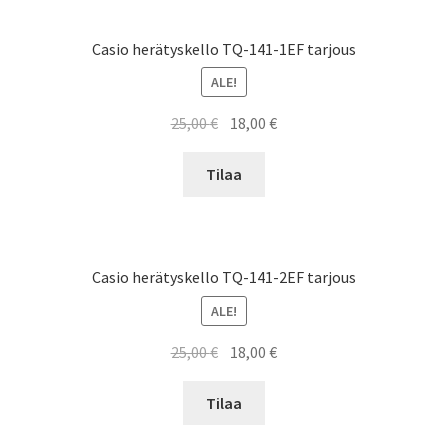
Casio herätyskello TQ-141-1EF tarjous
ALE!
Alkuperäinen
Nykyinen
25,00
€
18,00
€
hinta
hinta
oli:
on:
Tilaa
25,00 €.
18,00 €.
Casio herätyskello TQ-141-2EF tarjous
ALE!
Alkuperäinen
Nykyinen
25,00
€
18,00
€
hinta
hinta
oli:
on:
Tilaa
25,00 €.
18,00 €.