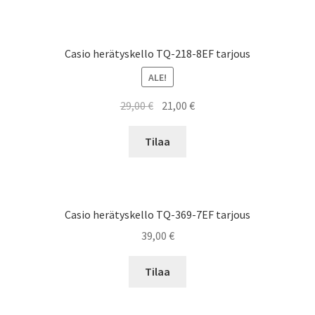
Casio herätyskello TQ-218-8EF tarjous
ALE!
Alkuperäinen
Nykyinen
29,00
€
21,00
€
hinta
hinta
oli:
on:
Tilaa
29,00 €.
21,00 €.
Casio herätyskello TQ-369-7EF tarjous
39,00
€
Tilaa