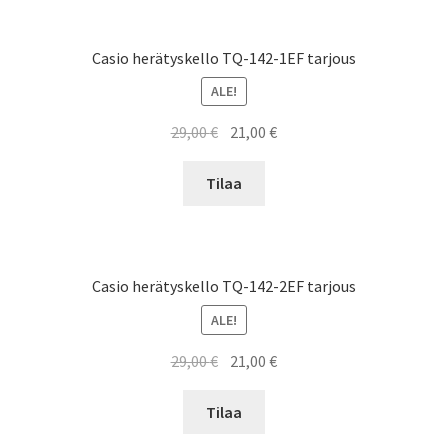
Casio herätyskello TQ-142-1EF tarjous
ALE!
Alkuperäinen
Nykyinen
29,00
€
21,00
€
hinta
hinta
oli:
on:
Tilaa
29,00 €.
21,00 €.
Casio herätyskello TQ-142-2EF tarjous
ALE!
Alkuperäinen
Nykyinen
29,00
€
21,00
€
hinta
hinta
oli:
on:
Tilaa
29,00 €.
21,00 €.