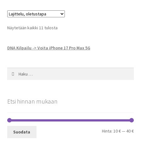
Näytetään kaikki 11 tulosta
DNA Kilpailu -> Voita iPhone 17 Pro Max 5G
Haku:
Etsi hinnan mukaan
Min
Mak
Hinta:
10 €
—
40 €
Suodata