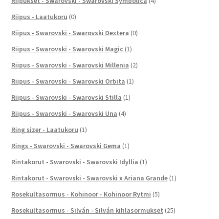
Riipukset - Swarovski - Swarovski Symbolica
(4)
Riipus - Laatukoru
(0)
Riipus - Swarovski - Swarovski Dextera
(0)
Riipus - Swarovski - Swarovski Magic
(1)
Riipus - Swarovski - Swarovski Millenia
(2)
Riipus - Swarovski - Swarovski Orbita
(1)
Riipus - Swarovski - Swarovski Stilla
(1)
Riipus - Swarovski - Swarovski Una
(4)
Ring sizer - Laatukoru
(1)
Rings - Swarovski - Swarovski Gema
(1)
Rintakorut - Swarovski - Swarovski Idyllia
(1)
Rintakorut - Swarovski - Swarovski x Ariana Grande
(1)
Rosekultasormus - Kohinoor - Kohinoor Rytmi
(5)
Rosekultasormus - Silván - Silván kihlasormukset
(25)