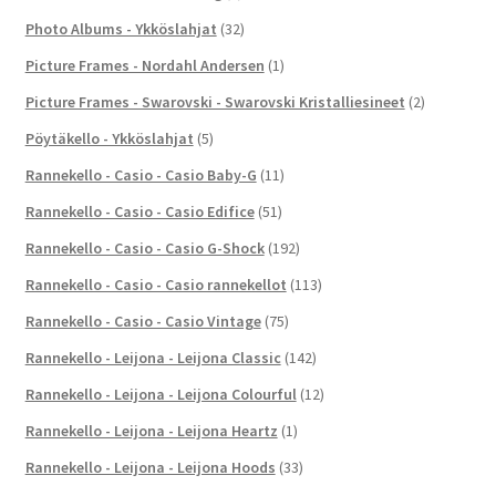
Photo Albums - Ykköslahjat
(32)
Picture Frames - Nordahl Andersen
(1)
Picture Frames - Swarovski - Swarovski Kristalliesineet
(2)
Pöytäkello - Ykköslahjat
(5)
Rannekello - Casio - Casio Baby-G
(11)
Rannekello - Casio - Casio Edifice
(51)
Rannekello - Casio - Casio G-Shock
(192)
Rannekello - Casio - Casio rannekellot
(113)
Rannekello - Casio - Casio Vintage
(75)
Rannekello - Leijona - Leijona Classic
(142)
Rannekello - Leijona - Leijona Colourful
(12)
Rannekello - Leijona - Leijona Heartz
(1)
Rannekello - Leijona - Leijona Hoods
(33)