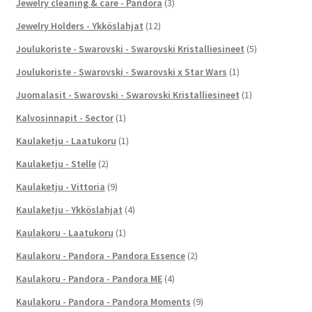
Jewelry cleaning & care - Pandora
(3)
Jewelry Holders - Ykköslahjat
(12)
Joulukoriste - Swarovski - Swarovski Kristalliesineet
(5)
Joulukoriste - Swarovski - Swarovski x Star Wars
(1)
Juomalasit - Swarovski - Swarovski Kristalliesineet
(1)
Kalvosinnapit - Sector
(1)
Kaulaketju - Laatukoru
(1)
Kaulaketju - Stelle
(2)
Kaulaketju - Vittoria
(9)
Kaulaketju - Ykköslahjat
(4)
Kaulakoru - Laatukoru
(1)
Kaulakoru - Pandora - Pandora Essence
(2)
Kaulakoru - Pandora - Pandora ME
(4)
Kaulakoru - Pandora - Pandora Moments
(9)