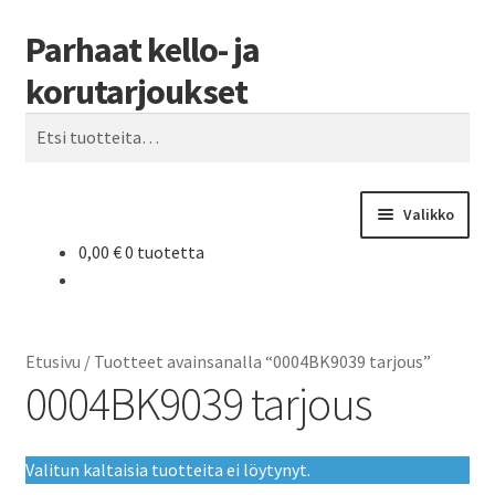
Parhaat kello- ja
Siirry
Siirry
Haku
navigointiin
sisältöön
korutarjoukset
Etsi:
Valikko
0,00
€
0 tuotetta
Etusivu
Parhaat tarjoukset
Etusivu
/
Tuotteet avainsanalla “0004BK9039 tarjous”
0004BK9039 tarjous
Valitun kaltaisia tuotteita ei löytynyt.