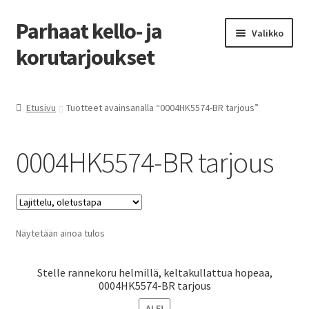
Parhaat kello- ja
Siirry
Siirry
Valikko
navigointiin
sisältöön
korutarjoukset
Etusivu
Etusivu
Tuotteet avainsanalla “0004HK5574-BR tarjous”
Parhaat tarjoukset
0004HK5574-BR tarjous
Näytetään ainoa tulos
Stelle rannekoru helmillä, keltakullattua hopeaa,
0004HK5574-BR tarjous
ALE!