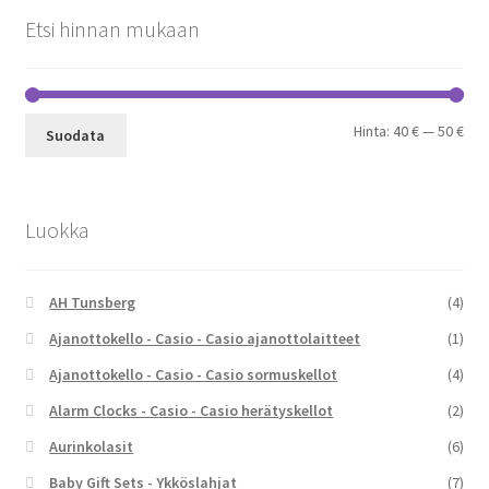
Etsi hinnan mukaan
Min
Mak
Hinta:
40 €
—
50 €
Suodata
Luokka
AH Tunsberg
(4)
Ajanottokello - Casio - Casio ajanottolaitteet
(1)
Ajanottokello - Casio - Casio sormuskellot
(4)
Alarm Clocks - Casio - Casio herätyskellot
(2)
Aurinkolasit
(6)
Baby Gift Sets - Ykköslahjat
(7)