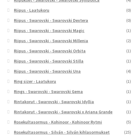
Riipukset - Swarovski - Swarovski Symbolica
(4)
Riipus - Laatukoru
(0)
Riipus - Swarovski - Swarovski Dextera
(0)
Riipus - Swarovski - Swarovski Magic
(1)
Riipus - Swarovski - Swarovski Millenia
(2)
Riipus - Swarovski - Swarovski Orbita
(1)
Riipus - Swarovski - Swarovski Stilla
(1)
Riipus - Swarovski - Swarovski Una
(4)
Ring sizer - Laatukoru
(1)
Rings - Swarovski - Swarovski Gema
(1)
Rintakorut - Swarovski - Swarovski Idyllia
(1)
Rintakorut - Swarovski - Swarovski x Ariana Grande
(1)
Rosekultasormus - Kohinoor - Kohinoor Rytmi
(5)
Rosekultasormus - Silván - Silván kihlasormukset
(25)