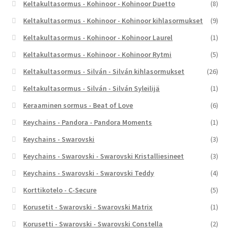
Keltakultasormus - Kohinoor - Kohinoor Duetto
(8)
Keltakultasormus - Kohinoor - Kohinoor kihlasormukset
(9)
Keltakultasormus - Kohinoor - Kohinoor Laurel
(1)
Keltakultasormus - Kohinoor - Kohinoor Rytmi
(5)
Keltakultasormus - Silván - Silván kihlasormukset
(26)
Keltakultasormus - Silván - Silván Syleilijä
(1)
Keraaminen sormus - Beat of Love
(6)
Keychains - Pandora - Pandora Moments
(1)
Keychains - Swarovski
(3)
Keychains - Swarovski - Swarovski Kristalliesineet
(3)
Keychains - Swarovski - Swarovski Teddy
(4)
Korttikotelo - C-Secure
(5)
Korusetit - Swarovski - Swarovski Matrix
(1)
Korusetti - Swarovski - Swarovski Constella
(2)