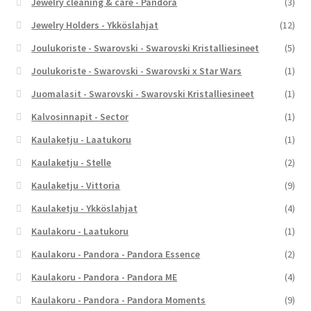
Jewelry cleaning & care - Pandora
(3)
Jewelry Holders - Ykköslahjat
(12)
Joulukoriste - Swarovski - Swarovski Kristalliesineet
(5)
Joulukoriste - Swarovski - Swarovski x Star Wars
(1)
Juomalasit - Swarovski - Swarovski Kristalliesineet
(1)
Kalvosinnapit - Sector
(1)
Kaulaketju - Laatukoru
(1)
Kaulaketju - Stelle
(2)
Kaulaketju - Vittoria
(9)
Kaulaketju - Ykköslahjat
(4)
Kaulakoru - Laatukoru
(1)
Kaulakoru - Pandora - Pandora Essence
(2)
Kaulakoru - Pandora - Pandora ME
(4)
Kaulakoru - Pandora - Pandora Moments
(9)