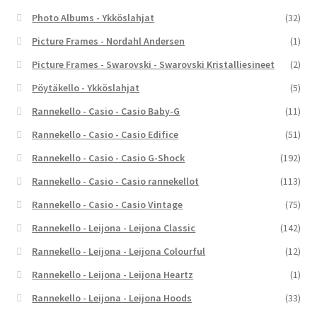
Photo Albums - Ykköslahjat
(32)
Picture Frames - Nordahl Andersen
(1)
Picture Frames - Swarovski - Swarovski Kristalliesineet
(2)
Pöytäkello - Ykköslahjat
(5)
Rannekello - Casio - Casio Baby-G
(11)
Rannekello - Casio - Casio Edifice
(51)
Rannekello - Casio - Casio G-Shock
(192)
Rannekello - Casio - Casio rannekellot
(113)
Rannekello - Casio - Casio Vintage
(75)
Rannekello - Leijona - Leijona Classic
(142)
Rannekello - Leijona - Leijona Colourful
(12)
Rannekello - Leijona - Leijona Heartz
(1)
Rannekello - Leijona - Leijona Hoods
(33)