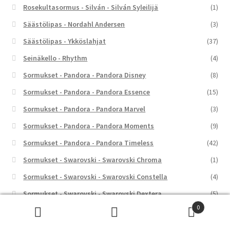
Rosekultasormus - Silván - Silván Syleilijä
(1)
Säästölipas - Nordahl Andersen
(3)
Säästölipas - Ykköslahjat
(37)
Seinäkello - Rhythm
(4)
Sormukset - Pandora - Pandora Disney
(8)
Sormukset - Pandora - Pandora Essence
(15)
Sormukset - Pandora - Pandora Marvel
(3)
Sormukset - Pandora - Pandora Moments
(9)
Sormukset - Pandora - Pandora Timeless
(42)
Sormukset - Swarovski - Swarovski Chroma
(1)
Sormukset - Swarovski - Swarovski Constella
(4)
Sormukset - Swarovski - Swarovski Dextera
(5)
0
Sormukset - Swarovski - Swarovski Gema
(3)
Etsi:
Haku
Sormukset - Swarovski - Swarovski Hyperbola
(4)