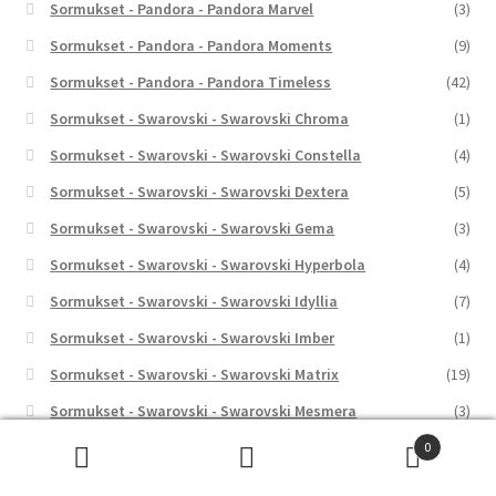
Sormukset - Pandora - Pandora Marvel
(3)
Sormukset - Pandora - Pandora Moments
(9)
Sormukset - Pandora - Pandora Timeless
(42)
Sormukset - Swarovski - Swarovski Chroma
(1)
Sormukset - Swarovski - Swarovski Constella
(4)
Sormukset - Swarovski - Swarovski Dextera
(5)
Sormukset - Swarovski - Swarovski Gema
(3)
Sormukset - Swarovski - Swarovski Hyperbola
(4)
Sormukset - Swarovski - Swarovski Idyllia
(7)
Sormukset - Swarovski - Swarovski Imber
(1)
Sormukset - Swarovski - Swarovski Matrix
(19)
Sormukset - Swarovski - Swarovski Mesmera
(3)
Sormukset - Swarovski - Swarovski Millenia
(2)
0
Etsi:
Haku
Sormukset - Swarovski - Swarovski Stilla
(8)