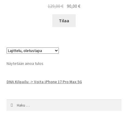
Alkuperäinen
Nykyinen
129,00
€
90,00
€
hinta
hinta
oli:
on:
Tilaa
129,00 €.
90,00 €.
Näytetään ainoa tulos
DNA Kilpailu -> Voita iPhone 17 Pro Max 5G
Haku: