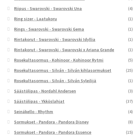
Riipus - Swarovski - Swarovski Una
(4)
Ring sizer - Laatukoru
(1)
Rings - Swarovski - Swarovski Gema
(1)
Rintakorut - Swarovski - Swarovski Idyllia
(1)
Rintakorut - Swarovski - Swarovski x Ariana Grande
(1)
Rosekultasormus - Kohinoor - Kohinoor Rytmi
(5)
Rosekultasormus - Silván - Silván kihlasormukset
(25)
Rosekultasormus - Silván - Silván Syleilijä
(1)
Säästölipas - Nordahl Andersen
(3)
Säästölipas - Ykköslahjat
(37)
Seinäkello - Rhythm
(4)
Sormukset - Pandora - Pandora Disney
(8)
Sormukset - Pandora - Pandora Essence
(15)