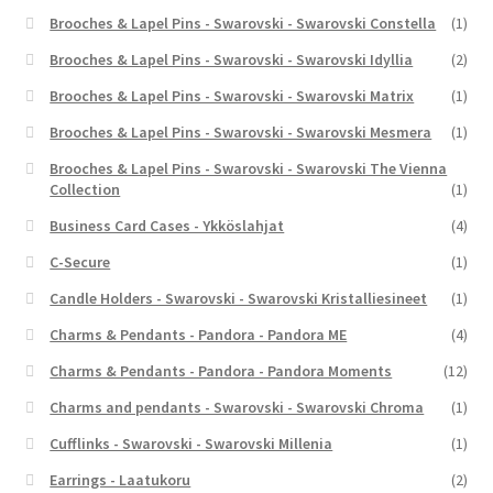
Brooches & Lapel Pins - Swarovski - Swarovski Constella
(1)
Brooches & Lapel Pins - Swarovski - Swarovski Idyllia
(2)
Brooches & Lapel Pins - Swarovski - Swarovski Matrix
(1)
Brooches & Lapel Pins - Swarovski - Swarovski Mesmera
(1)
Brooches & Lapel Pins - Swarovski - Swarovski The Vienna
Collection
(1)
Business Card Cases - Ykköslahjat
(4)
C-Secure
(1)
Candle Holders - Swarovski - Swarovski Kristalliesineet
(1)
Charms & Pendants - Pandora - Pandora ME
(4)
Charms & Pendants - Pandora - Pandora Moments
(12)
Charms and pendants - Swarovski - Swarovski Chroma
(1)
Cufflinks - Swarovski - Swarovski Millenia
(1)
Earrings - Laatukoru
(2)