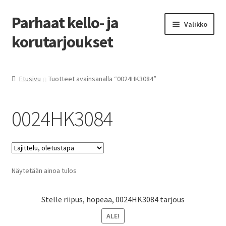
Parhaat kello- ja
Siirry
Siirry
Valikko
navigointiin
sisältöön
korutarjoukset
Etusivu
Etusivu
Tuotteet avainsanalla “0024HK3084”
Parhaat tarjoukset
0024HK3084
Näytetään ainoa tulos
Stelle riipus, hopeaa, 0024HK3084 tarjous
ALE!