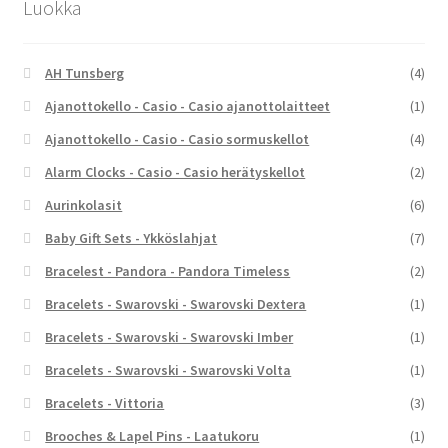
Luokka
AH Tunsberg
(4)
Ajanottokello - Casio - Casio ajanottolaitteet
(1)
Ajanottokello - Casio - Casio sormuskellot
(4)
Alarm Clocks - Casio - Casio herätyskellot
(2)
Aurinkolasit
(6)
Baby Gift Sets - Ykköslahjat
(7)
Bracelest - Pandora - Pandora Timeless
(2)
Bracelets - Swarovski - Swarovski Dextera
(1)
Bracelets - Swarovski - Swarovski Imber
(1)
Bracelets - Swarovski - Swarovski Volta
(1)
Bracelets - Vittoria
(3)
Brooches & Lapel Pins - Laatukoru
(1)