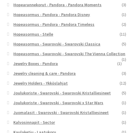
Hopearannekorut - Pandora - Pandora Moments
(3)
Hopeasormus - Pandora - Pandora Disney
(1)
Hopeasormus - Pandora - Pandora Timeless
(2)
Hopeasormus - Stelle
(11)
Hopeasormus - Swarovski - Swarovski Classica
(5)
Hopeasormus - Swarovski - Swarovski The Vienna Collection
(1)
Jewelry Boxes - Pandora
(1)
Jewelry cleaning & care - Pandora
(3)
Jewelry Holders - Ykköslahjat
(12)
Joulukoriste - Swarovski - Swarovski Kristalliesineet
(5)
Joulukoriste - Swarovski - Swarovski x Star Wars
(1)
Juomalasit - Swarovski - Swarovski Kristalliesineet
(1)
Kalvosinnapit - Sector
(1)
Kaulaketju - Laatukoru
(1)