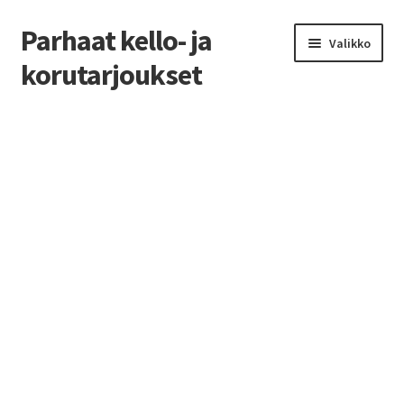
Parhaat kello- ja
Siirry
Siirry
Valikko
navigointiin
sisältöön
korutarjoukset
Etusivu
Parhaat tarjoukset