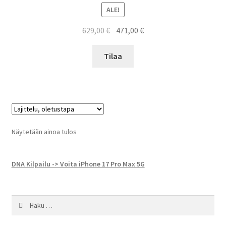
ALE!
Alkuperäinen
Nykyinen
629,00
€
471,00
€
hinta
hinta
oli:
on:
Tilaa
629,00 €.
471,00 €.
Näytetään ainoa tulos
DNA Kilpailu -> Voita iPhone 17 Pro Max 5G
Haku: