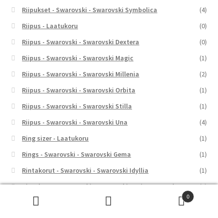
Riipukset - Swarovski - Swarovski Symbolica
(4)
Riipus - Laatukoru
(0)
Riipus - Swarovski - Swarovski Dextera
(0)
Riipus - Swarovski - Swarovski Magic
(1)
Riipus - Swarovski - Swarovski Millenia
(2)
Riipus - Swarovski - Swarovski Orbita
(1)
Riipus - Swarovski - Swarovski Stilla
(1)
Riipus - Swarovski - Swarovski Una
(4)
Ring sizer - Laatukoru
(1)
Rings - Swarovski - Swarovski Gema
(1)
Rintakorut - Swarovski - Swarovski Idyllia
(1)
Rintakorut - Swarovski - Swarovski x Ariana Grande
(1)
0
Rosekultasormus - Kohinoor - Kohinoor Rytmi
(5)
Etsi:
Haku