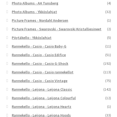
Photo Albums - AH Tunsberg
(4)
Photo Albums - Ykköslahjat
(32)
Picture Frames - Nordahl Andersen
(1)
Picture Frames - Swarovski - Swarovski Kristalliesineet
(2)
Pöytäkello - Ykköslahjat
(5)
Rannekello - Casio - Casio Baby-G
(11)
Rannekello - Casio - Casio Edifice
(51)
Rannekello - Casio - Casio G-Shock
(192)
Rannekello - Casio - Casio rannekellot
(113)
Rannekello - Casio - Casio Vintage
(75)
Rannekello - Leijona - Leijona Classic
(142)
Rannekello - Leijona - Leijona Colourful
(12)
Rannekello - Leijona - Leijona Heartz
(1)
Rannekello - Leijona - Leijona Hoods
(33)