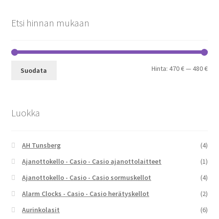
Etsi hinnan mukaan
Min
Mak
Hinta:
470 €
—
480 €
Suodata
Luokka
AH Tunsberg
(4)
Ajanottokello - Casio - Casio ajanottolaitteet
(1)
Ajanottokello - Casio - Casio sormuskellot
(4)
Alarm Clocks - Casio - Casio herätyskellot
(2)
Aurinkolasit
(6)