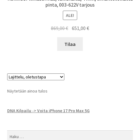
pinta, 003-622V tarjous
ALE!
Alkuperäinen
Nykyinen
869,00
€
651,00
€
hinta
hinta
oli:
on:
Tilaa
869,00 €.
651,00 €.
Näytetään ainoa tulos
DNA Kilpailu -> Voita iPhone 17 Pro Max 5G
Haku: