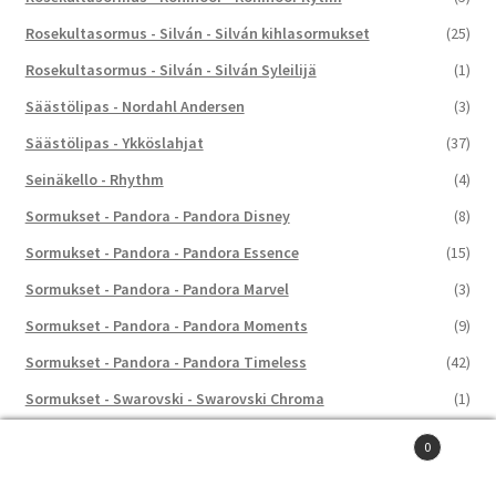
Rosekultasormus - Silván - Silván kihlasormukset
(25)
Rosekultasormus - Silván - Silván Syleilijä
(1)
Säästölipas - Nordahl Andersen
(3)
Säästölipas - Ykköslahjat
(37)
Seinäkello - Rhythm
(4)
Sormukset - Pandora - Pandora Disney
(8)
Sormukset - Pandora - Pandora Essence
(15)
Sormukset - Pandora - Pandora Marvel
(3)
Sormukset - Pandora - Pandora Moments
(9)
Sormukset - Pandora - Pandora Timeless
(42)
Sormukset - Swarovski - Swarovski Chroma
(1)
Sormukset - Swarovski - Swarovski Constella
(4)
0
Etsi:
Haku
Sormukset - Swarovski - Swarovski Dextera
(5)