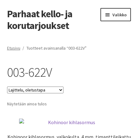
Parhaat kello- ja
Siirry
Siirry
Valikko
navigointiin
sisältöön
korutarjoukset
Etusivu
Etusivu
/
Tuotteet avainsanalla “003-622V”
Parhaat tarjoukset
003-622V
Näytetään ainoa tulos
Kohinoor kihlasormus, valkokulta, 4 mm, timanttileikattu