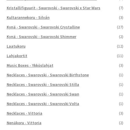
Kristallifiguurit - Swarovski - Swarovski x Star Wars
(7)
Kultarannekoru - Silván
(3)
Kynä - Swarovski - Swarovski Crystalline
(27)
Kynä - Swarovski - Swarovski Shimmer
(2)
Laatukoru
(12)
Lahjakortit
(11)
Music Boxes - Ykköslahjat
(3)
Necklaces - Swarovski - Swarovski Birthstone
(1)
Necklaces - Swarovski - Swarovski Stilla
(1)
Necklaces - Swarovski - Swarovski Swan
(1)
Necklaces - Swarovski - Swarovski Volta
(1)
Necklaces - Vittoria
(3)
Nenäkoru - Vittoria
(2)