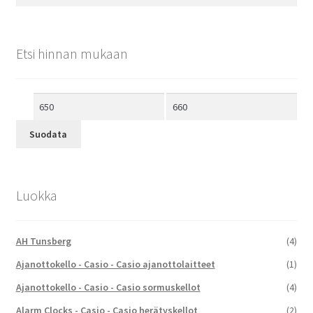
Etsi hinnan mukaan
Minimihinta
Maksimihinta
Suodata
Luokka
AH Tunsberg
(4)
Ajanottokello - Casio - Casio ajanottolaitteet
(1)
Ajanottokello - Casio - Casio sormuskellot
(4)
Alarm Clocks - Casio - Casio herätyskellot
(2)