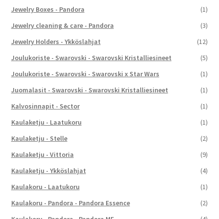
Jewelry Boxes - Pandora
(1)
Jewelry cleaning & care - Pandora
(3)
Jewelry Holders - Ykköslahjat
(12)
Joulukoriste - Swarovski - Swarovski Kristalliesineet
(5)
Joulukoriste - Swarovski - Swarovski x Star Wars
(1)
Juomalasit - Swarovski - Swarovski Kristalliesineet
(1)
Kalvosinnapit - Sector
(1)
Kaulaketju - Laatukoru
(1)
Kaulaketju - Stelle
(2)
Kaulaketju - Vittoria
(9)
Kaulaketju - Ykköslahjat
(4)
Kaulakoru - Laatukoru
(1)
Kaulakoru - Pandora - Pandora Essence
(2)