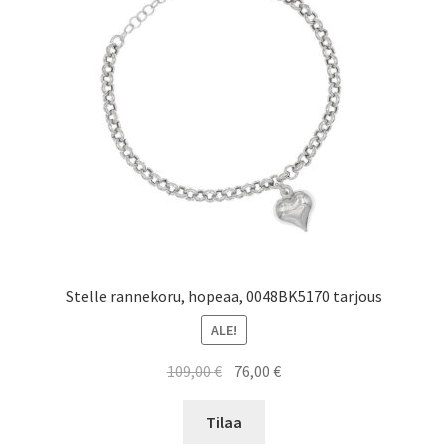
Stelle rannekoru, hopeaa, 0048BK5170 tarjous
ALE!
Alkuperäinen
Nykyinen
109,00
€
76,00
€
hinta
hinta
oli:
on:
Tilaa
109,00 €.
76,00 €.