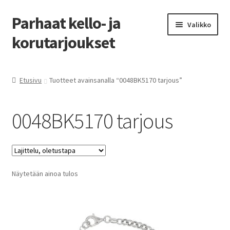
Parhaat kello- ja
Siirry
Siirry
Valikko
navigointiin
sisältöön
korutarjoukset
Etusivu
Etusivu
Tuotteet avainsanalla “0048BK5170 tarjous”
Parhaat tarjoukset
0048BK5170 tarjous
Näytetään ainoa tulos