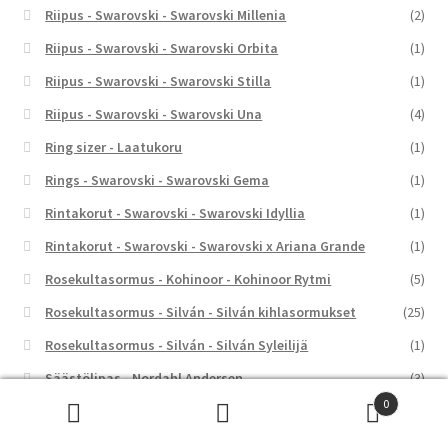
Riipus - Swarovski - Swarovski Millenia
(2)
Riipus - Swarovski - Swarovski Orbita
(1)
Riipus - Swarovski - Swarovski Stilla
(1)
Riipus - Swarovski - Swarovski Una
(4)
Ring sizer - Laatukoru
(1)
Rings - Swarovski - Swarovski Gema
(1)
Rintakorut - Swarovski - Swarovski Idyllia
(1)
Rintakorut - Swarovski - Swarovski x Ariana Grande
(1)
Rosekultasormus - Kohinoor - Kohinoor Rytmi
(5)
Rosekultasormus - Silván - Silván kihlasormukset
(25)
Rosekultasormus - Silván - Silván Syleilijä
(1)
Säästölipas - Nordahl Andersen
(3)
0
Säästölipas - Ykköslahjat
(37)
Etsi:
Haku
Seinäkello - Rhythm
(4)