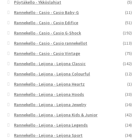
Pöytäkello - Ykköslahjat
(5)
Rannekello - Casio - Casio Baby-G
(11)
Rannekello - Casio - Casio Edifice
(51)
Rannekello - Casio - Casio G-Shock
(192)
Rannekello - Casio - Casio rannekellot
(113)
Rannekello - Casio - Casio Vintage
(75)
Rannekello - Leijona - Leijona Classic
(142)
Rannekello - Leijona - Leijona Colourful
(12)
Rannekello - Leijona - Leijona Heartz
(1)
Rannekello - Leijona - Leijona Hoods
(33)
Rannekello - Leijona - Leijona Jewelry
(16)
Rannekello - Leijona - Leijona Kids & Junior
(42)
Rannekello - Leijona - Leijona Legends
(24)
Rannekello - Leijona - Leijona Sport
(34)