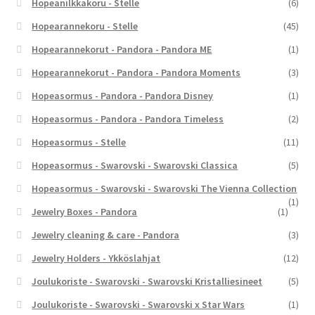
Hopeanilkkakoru - Stelle
(6)
Hopearannekoru - Stelle
(45)
Hopearannekorut - Pandora - Pandora ME
(1)
Hopearannekorut - Pandora - Pandora Moments
(3)
Hopeasormus - Pandora - Pandora Disney
(1)
Hopeasormus - Pandora - Pandora Timeless
(2)
Hopeasormus - Stelle
(11)
Hopeasormus - Swarovski - Swarovski Classica
(5)
Hopeasormus - Swarovski - Swarovski The Vienna Collection
(1)
Jewelry Boxes - Pandora
(1)
Jewelry cleaning & care - Pandora
(3)
Jewelry Holders - Ykköslahjat
(12)
Joulukoriste - Swarovski - Swarovski Kristalliesineet
(5)
Joulukoriste - Swarovski - Swarovski x Star Wars
(1)