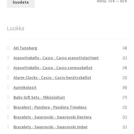
Min
Mak
Hinta:
70 €
—
80 €
Suodata
Luokka
AH Tunsberg
(4)
Ajanottokello - Casio - Casio ajanottolaitteet
(1)
Ajanottokello - Casio - Casio sormuskellot
(4)
Alarm Clocks - Casio - Casio herätyskellot
(2)
Aurinkolasit
(6)
Baby Gift Sets - Ykköslahjat
(7)
Bracelest - Pandora - Pandora Timeless
(2)
Bracelets - Swarovski - Swarovski Dextera
(1)
Bracelets - Swarovski - Swarovski Imber
(1)