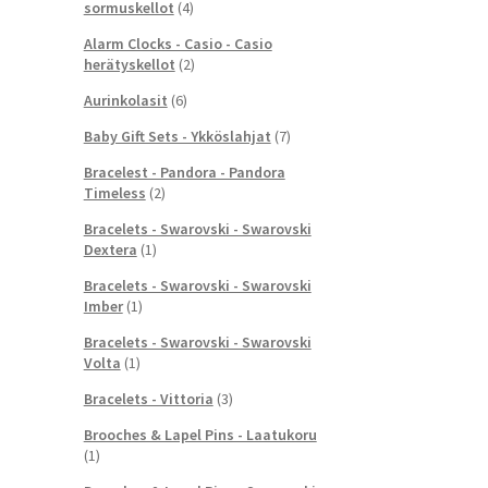
sormuskellot
(4)
Alarm Clocks - Casio - Casio
herätyskellot
(2)
Aurinkolasit
(6)
Baby Gift Sets - Ykköslahjat
(7)
Bracelest - Pandora - Pandora
Timeless
(2)
Bracelets - Swarovski - Swarovski
Dextera
(1)
Bracelets - Swarovski - Swarovski
Imber
(1)
Bracelets - Swarovski - Swarovski
Volta
(1)
Bracelets - Vittoria
(3)
Brooches & Lapel Pins - Laatukoru
(1)