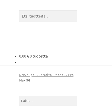
Etsi:
Haku
0,00
€
0 tuotetta
DNA Kilpailu -> Voita iPhone 17 Pro
Max 5G
Haku: