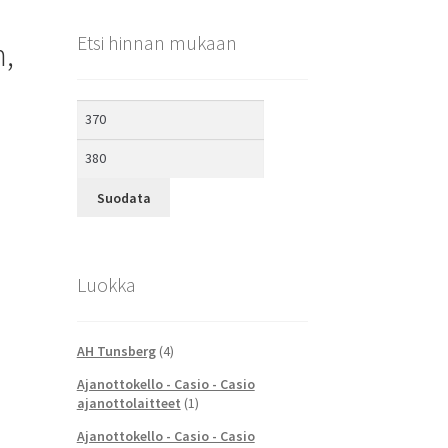
Etsi hinnan mukaan
m,
Minimihinta
Maksimihinta
Suodata
Luokka
AH Tunsberg
(4)
Ajanottokello - Casio - Casio
ajanottolaitteet
(1)
Ajanottokello - Casio - Casio