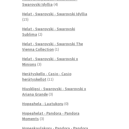
Swarovski Idyllia
(4)
Helat - Swarovski - Swarovski Idyllia
(15)
Helat - Swarovski - Swarovski
Sublima
(2)
Helat - Swarovski - Swarovski The
Vienna Collection
(1)
Helat - Swarovski - Swarovski x
Minions
(3)
Herätyskello - Casio - Casio
herätyskellot
(11)
Hiusklipsi - Swarovski - Swarovski x
Ariana Grande
(3)
Hopeahela - Laatukoru
(0)
Hopeahelat - Pandora - Pandora
Moments
(3)
Hopeakaulakoru - Pandora - Pandora