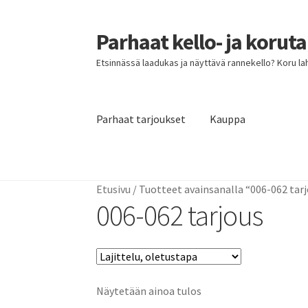
Parhaat kello- ja korut
Siirry
Siirry
navigointiin
sisältöön
Etsinnässä laadukas ja näyttävä rannekello? Koru lahja
Parhaat tarjoukset
Kauppa
Etusivu
Parhaat tarjoukset
Etusivu
/
Tuotteet avainsanalla “006-062 tar
006-062 tarjous
Näytetään ainoa tulos