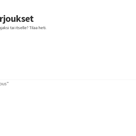
arjoukset
ksi tai itselle? Tilaa heti.
jous”