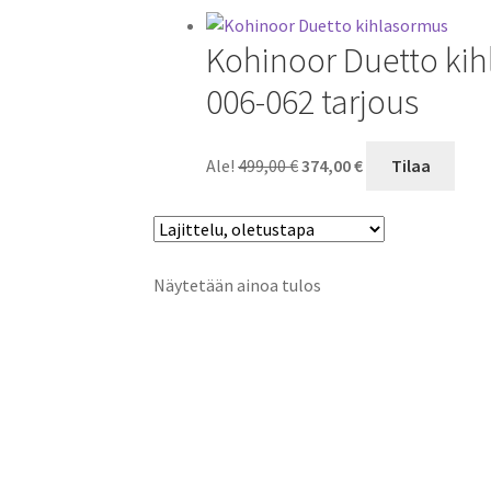
Kohinoor Duetto kihl
006-062 tarjous
Alkuperäinen
Nykyinen
Ale!
499,00
€
374,00
€
Tilaa
hinta
hinta
oli:
on:
499,00 €.
374,00 €.
Näytetään ainoa tulos