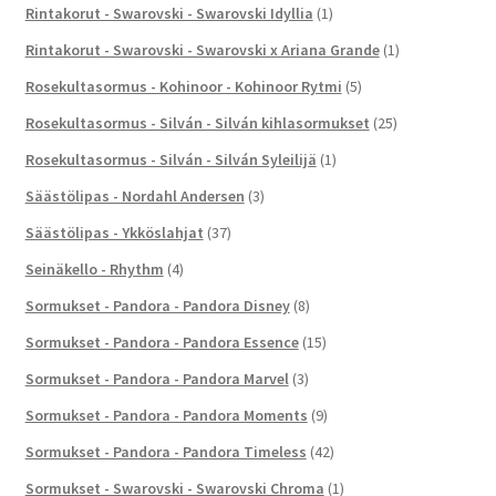
Rintakorut - Swarovski - Swarovski Idyllia
(1)
Rintakorut - Swarovski - Swarovski x Ariana Grande
(1)
Rosekultasormus - Kohinoor - Kohinoor Rytmi
(5)
Rosekultasormus - Silván - Silván kihlasormukset
(25)
Rosekultasormus - Silván - Silván Syleilijä
(1)
Säästölipas - Nordahl Andersen
(3)
Säästölipas - Ykköslahjat
(37)
Seinäkello - Rhythm
(4)
Sormukset - Pandora - Pandora Disney
(8)
Sormukset - Pandora - Pandora Essence
(15)
Sormukset - Pandora - Pandora Marvel
(3)
Sormukset - Pandora - Pandora Moments
(9)
Sormukset - Pandora - Pandora Timeless
(42)
Sormukset - Swarovski - Swarovski Chroma
(1)