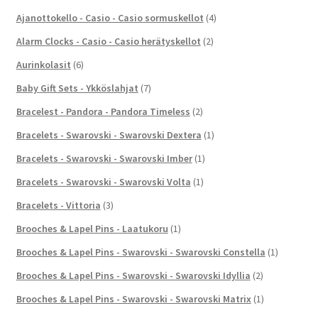
Ajanottokello - Casio - Casio sormuskellot
(4)
Alarm Clocks - Casio - Casio herätyskellot
(2)
Aurinkolasit
(6)
Baby Gift Sets - Ykköslahjat
(7)
Bracelest - Pandora - Pandora Timeless
(2)
Bracelets - Swarovski - Swarovski Dextera
(1)
Bracelets - Swarovski - Swarovski Imber
(1)
Bracelets - Swarovski - Swarovski Volta
(1)
Bracelets - Vittoria
(3)
Brooches & Lapel Pins - Laatukoru
(1)
Brooches & Lapel Pins - Swarovski - Swarovski Constella
(1)
Brooches & Lapel Pins - Swarovski - Swarovski Idyllia
(2)
Brooches & Lapel Pins - Swarovski - Swarovski Matrix
(1)