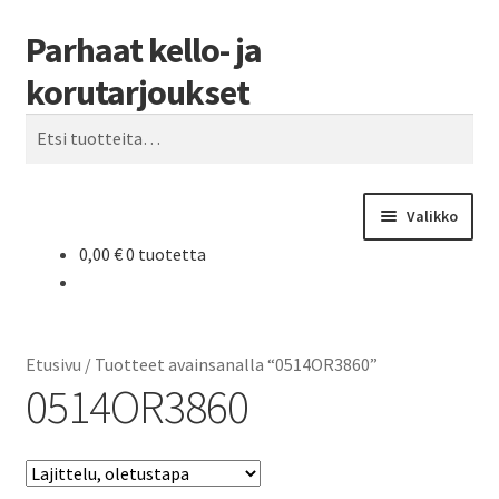
Parhaat kello- ja
Siirry
Siirry
Haku
navigointiin
sisältöön
korutarjoukset
Etsi:
Valikko
0,00
€
0 tuotetta
Etusivu
Parhaat tarjoukset
Etusivu
/
Tuotteet avainsanalla “0514OR3860”
0514OR3860