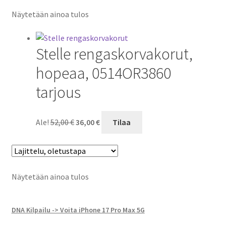
Näytetään ainoa tulos
Stelle rengaskorvakorut,
hopeaa, 0514OR3860
tarjous
Alkuperäinen
Nykyinen
Ale!
52,00
€
36,00
€
Tilaa
hinta
hinta
oli:
on:
52,00 €.
36,00 €.
Näytetään ainoa tulos
DNA Kilpailu -> Voita iPhone 17 Pro Max 5G