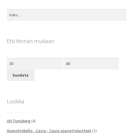
Haku:
Etsi hinnan mukaan
Minimihinta
Maksimihinta
Suodata
Luokka
AH Tunsberg
(4)
Ajanottokello - Casio - Casio ajanottolaitteet
(1)