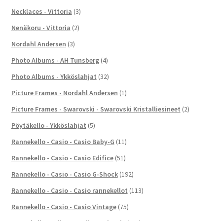
Necklaces - Vittoria
(3)
Nenäkoru - Vittoria
(2)
Nordahl Andersen
(3)
Photo Albums - AH Tunsberg
(4)
Photo Albums - Ykköslahjat
(32)
Picture Frames - Nordahl Andersen
(1)
Picture Frames - Swarovski - Swarovski Kristalliesineet
(2)
Pöytäkello - Ykköslahjat
(5)
Rannekello - Casio - Casio Baby-G
(11)
Rannekello - Casio - Casio Edifice
(51)
Rannekello - Casio - Casio G-Shock
(192)
Rannekello - Casio - Casio rannekellot
(113)
Rannekello - Casio - Casio Vintage
(75)