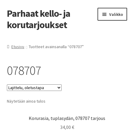
Parhaat kello- ja
Siirry
Siirry
Valikko
navigointiin
sisältöön
korutarjoukset
Etusivu
Etusivu
Tuotteet avainsanalla “078707”
Parhaat tarjoukset
078707
Näytetään ainoa tulos
Korurasia, tuplasydän, 078707 tarjous
34,00
€