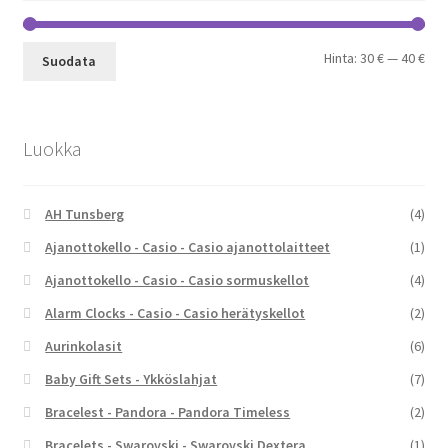
Min
Mak
Hinta:
30 €
—
40 €
Suodata
Luokka
AH Tunsberg
(4)
Ajanottokello - Casio - Casio ajanottolaitteet
(1)
Ajanottokello - Casio - Casio sormuskellot
(4)
Alarm Clocks - Casio - Casio herätyskellot
(2)
Aurinkolasit
(6)
Baby Gift Sets - Ykköslahjat
(7)
Bracelest - Pandora - Pandora Timeless
(2)
Bracelets - Swarovski - Swarovski Dextera
(1)