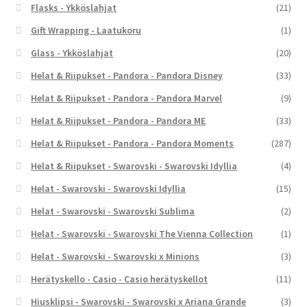
Flasks - Ykköslahjat
(21)
Gift Wrapping - Laatukoru
(1)
Glass - Ykköslahjat
(20)
Helat & Riipukset - Pandora - Pandora Disney
(33)
Helat & Riipukset - Pandora - Pandora Marvel
(9)
Helat & Riipukset - Pandora - Pandora ME
(33)
Helat & Riipukset - Pandora - Pandora Moments
(287)
Helat & Riipukset - Swarovski - Swarovski Idyllia
(4)
Helat - Swarovski - Swarovski Idyllia
(15)
Helat - Swarovski - Swarovski Sublima
(2)
Helat - Swarovski - Swarovski The Vienna Collection
(1)
Helat - Swarovski - Swarovski x Minions
(3)
Herätyskello - Casio - Casio herätyskellot
(11)
Hiusklipsi - Swarovski - Swarovski x Ariana Grande
(3)