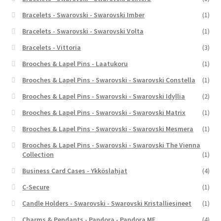
Bracelets - Swarovski - Swarovski Imber
(1)
Bracelets - Swarovski - Swarovski Volta
(1)
Bracelets - Vittoria
(3)
Brooches & Lapel Pins - Laatukoru
(1)
Brooches & Lapel Pins - Swarovski - Swarovski Constella
(1)
Brooches & Lapel Pins - Swarovski - Swarovski Idyllia
(2)
Brooches & Lapel Pins - Swarovski - Swarovski Matrix
(1)
Brooches & Lapel Pins - Swarovski - Swarovski Mesmera
(1)
Brooches & Lapel Pins - Swarovski - Swarovski The Vienna
Collection
(1)
Business Card Cases - Ykköslahjat
(4)
C-Secure
(1)
Candle Holders - Swarovski - Swarovski Kristalliesineet
(1)
Charms & Pendants - Pandora - Pandora ME
(4)