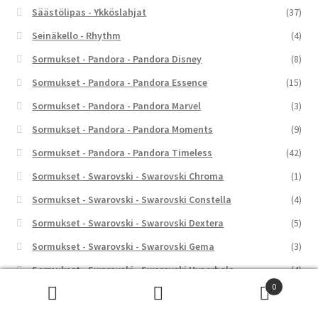
Säästölipas - Ykköslahjat
(37)
Seinäkello - Rhythm
(4)
Sormukset - Pandora - Pandora Disney
(8)
Sormukset - Pandora - Pandora Essence
(15)
Sormukset - Pandora - Pandora Marvel
(3)
Sormukset - Pandora - Pandora Moments
(9)
Sormukset - Pandora - Pandora Timeless
(42)
Sormukset - Swarovski - Swarovski Chroma
(1)
Sormukset - Swarovski - Swarovski Constella
(4)
Sormukset - Swarovski - Swarovski Dextera
(5)
Sormukset - Swarovski - Swarovski Gema
(3)
Sormukset - Swarovski - Swarovski Hyperbola
(4)
0
Sormukset - Swarovski - Swarovski Idyllia
(7)
Etsi:
Haku
Sormukset - Swarovski - Swarovski Imber
(1)