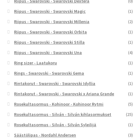
Riipus - Swarovski - Swarovski Dextera
(0)
Riipus - Swarovski - Swarovski Magic
(1)
Riipus - Swarovski - Swarovski Millenia
(2)
Riipus - Swarovski - Swarovski Orbita
(1)
Riipus - Swarovski - Swarovski Stilla
(1)
Riipus - Swarovski - Swarovski Una
(4)
Ring sizer - Laatukoru
(1)
Rings - Swarovski - Swarovski Gema
(1)
Rintakorut - Swarovski - Swarovski Idyllia
(1)
Rintakorut - Swarovski - Swarovski x Ariana Grande
(1)
Rosekultasormus - Kohinoor - Kohinoor Rytmi
(5)
Rosekultasormus - Silván - Silván kihlasormukset
(25)
Rosekultasormus - Silván - Silván Syleilijä
(1)
Säästölipas - Nordahl Andersen
(3)