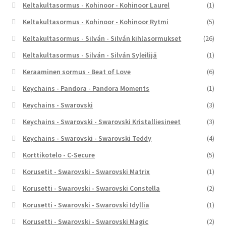
Keltakultasormus - Kohinoor - Kohinoor Laurel
(1)
Keltakultasormus - Kohinoor - Kohinoor Rytmi
(5)
Keltakultasormus - Silván - Silván kihlasormukset
(26)
Keltakultasormus - Silván - Silván Syleilijä
(1)
Keraaminen sormus - Beat of Love
(6)
Keychains - Pandora - Pandora Moments
(1)
Keychains - Swarovski
(3)
Keychains - Swarovski - Swarovski Kristalliesineet
(3)
Keychains - Swarovski - Swarovski Teddy
(4)
Korttikotelo - C-Secure
(5)
Korusetit - Swarovski - Swarovski Matrix
(1)
Korusetti - Swarovski - Swarovski Constella
(2)
Korusetti - Swarovski - Swarovski Idyllia
(1)
Korusetti - Swarovski - Swarovski Magic
(2)