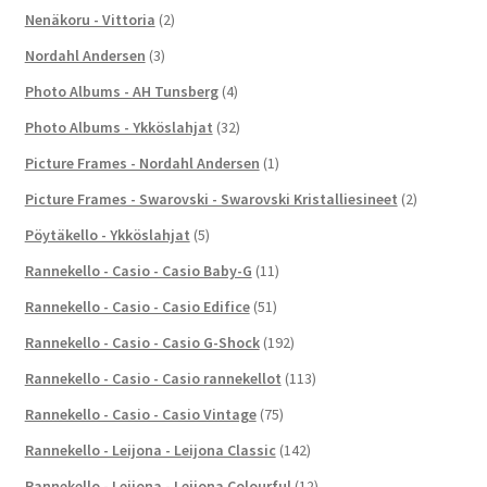
Nenäkoru - Vittoria
(2)
Nordahl Andersen
(3)
Photo Albums - AH Tunsberg
(4)
Photo Albums - Ykköslahjat
(32)
Picture Frames - Nordahl Andersen
(1)
Picture Frames - Swarovski - Swarovski Kristalliesineet
(2)
Pöytäkello - Ykköslahjat
(5)
Rannekello - Casio - Casio Baby-G
(11)
Rannekello - Casio - Casio Edifice
(51)
Rannekello - Casio - Casio G-Shock
(192)
Rannekello - Casio - Casio rannekellot
(113)
Rannekello - Casio - Casio Vintage
(75)
Rannekello - Leijona - Leijona Classic
(142)
Rannekello - Leijona - Leijona Colourful
(12)