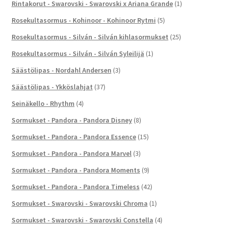
Rintakorut - Swarovski - Swarovski x Ariana Grande
(1)
Rosekultasormus - Kohinoor - Kohinoor Rytmi
(5)
Rosekultasormus - Silván - Silván kihlasormukset
(25)
Rosekultasormus - Silván - Silván Syleilijä
(1)
Säästölipas - Nordahl Andersen
(3)
Säästölipas - Ykköslahjat
(37)
Seinäkello - Rhythm
(4)
Sormukset - Pandora - Pandora Disney
(8)
Sormukset - Pandora - Pandora Essence
(15)
Sormukset - Pandora - Pandora Marvel
(3)
Sormukset - Pandora - Pandora Moments
(9)
Sormukset - Pandora - Pandora Timeless
(42)
Sormukset - Swarovski - Swarovski Chroma
(1)
Sormukset - Swarovski - Swarovski Constella
(4)