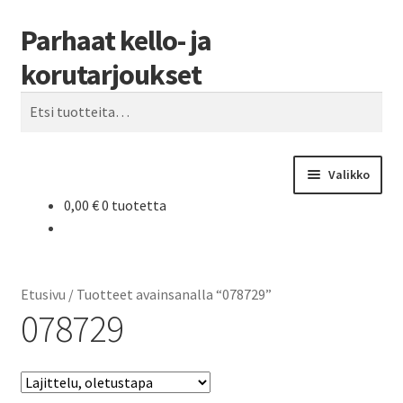
Parhaat kello- ja
Siirry
Siirry
Haku
navigointiin
sisältöön
korutarjoukset
Etsi:
Valikko
0,00
€
0 tuotetta
Etusivu
Parhaat tarjoukset
Etusivu
/
Tuotteet avainsanalla “078729”
078729