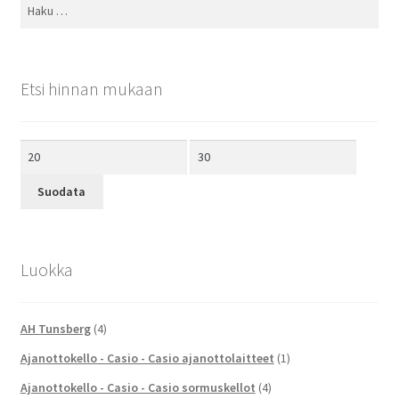
Haku:
Etsi hinnan mukaan
Minimihinta
Maksimihinta
Suodata
Luokka
AH Tunsberg
(4)
Ajanottokello - Casio - Casio ajanottolaitteet
(1)
Ajanottokello - Casio - Casio sormuskellot
(4)