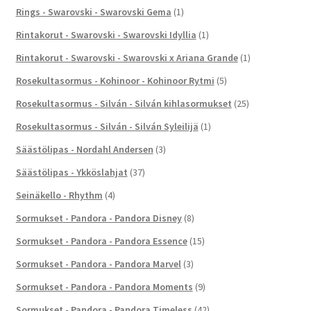
Rings - Swarovski - Swarovski Gema
(1)
Rintakorut - Swarovski - Swarovski Idyllia
(1)
Rintakorut - Swarovski - Swarovski x Ariana Grande
(1)
Rosekultasormus - Kohinoor - Kohinoor Rytmi
(5)
Rosekultasormus - Silván - Silván kihlasormukset
(25)
Rosekultasormus - Silván - Silván Syleilijä
(1)
Säästölipas - Nordahl Andersen
(3)
Säästölipas - Ykköslahjat
(37)
Seinäkello - Rhythm
(4)
Sormukset - Pandora - Pandora Disney
(8)
Sormukset - Pandora - Pandora Essence
(15)
Sormukset - Pandora - Pandora Marvel
(3)
Sormukset - Pandora - Pandora Moments
(9)
Sormukset - Pandora - Pandora Timeless
(42)