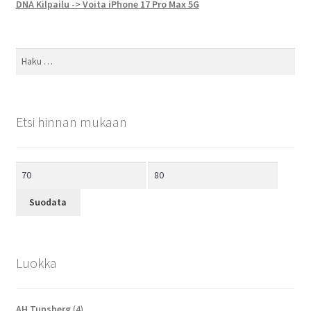
DNA Kilpailu -> Voita iPhone 17 Pro Max 5G
Haku:
Etsi hinnan mukaan
Minimihinta
Maksimihinta
Suodata
Luokka
AH Tunsberg
(4)