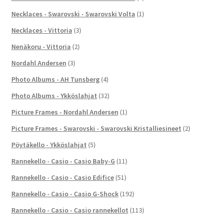
Necklaces - Swarovski - Swarovski Volta
(1)
Necklaces - Vittoria
(3)
Nenäkoru - Vittoria
(2)
Nordahl Andersen
(3)
Photo Albums - AH Tunsberg
(4)
Photo Albums - Ykköslahjat
(32)
Picture Frames - Nordahl Andersen
(1)
Picture Frames - Swarovski - Swarovski Kristalliesineet
(2)
Pöytäkello - Ykköslahjat
(5)
Rannekello - Casio - Casio Baby-G
(11)
Rannekello - Casio - Casio Edifice
(51)
Rannekello - Casio - Casio G-Shock
(192)
Rannekello - Casio - Casio rannekellot
(113)