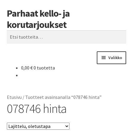
Parhaat kello- ja
Siirry
Siirry
Haku
navigointiin
sisältöön
korutarjoukset
Etsi:
Valikko
0,00
€
0 tuotetta
Etusivu
Parhaat tarjoukset
Etusivu
/
Tuotteet avainsanalla “078746 hinta”
078746 hinta