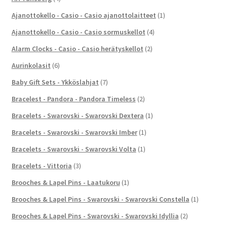
Ajanottokello - Casio - Casio ajanottolaitteet
(1)
Ajanottokello - Casio - Casio sormuskellot
(4)
Alarm Clocks - Casio - Casio herätyskellot
(2)
Aurinkolasit
(6)
Baby Gift Sets - Ykköslahjat
(7)
Bracelest - Pandora - Pandora Timeless
(2)
Bracelets - Swarovski - Swarovski Dextera
(1)
Bracelets - Swarovski - Swarovski Imber
(1)
Bracelets - Swarovski - Swarovski Volta
(1)
Bracelets - Vittoria
(3)
Brooches & Lapel Pins - Laatukoru
(1)
Brooches & Lapel Pins - Swarovski - Swarovski Constella
(1)
Brooches & Lapel Pins - Swarovski - Swarovski Idyllia
(2)