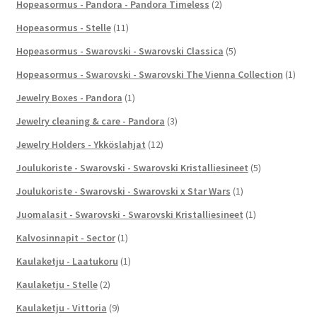
Hopeasormus - Pandora - Pandora Timeless
(2)
Hopeasormus - Stelle
(11)
Hopeasormus - Swarovski - Swarovski Classica
(5)
Hopeasormus - Swarovski - Swarovski The Vienna Collection
(1)
Jewelry Boxes - Pandora
(1)
Jewelry cleaning & care - Pandora
(3)
Jewelry Holders - Ykköslahjat
(12)
Joulukoriste - Swarovski - Swarovski Kristalliesineet
(5)
Joulukoriste - Swarovski - Swarovski x Star Wars
(1)
Juomalasit - Swarovski - Swarovski Kristalliesineet
(1)
Kalvosinnapit - Sector
(1)
Kaulaketju - Laatukoru
(1)
Kaulaketju - Stelle
(2)
Kaulaketju - Vittoria
(9)