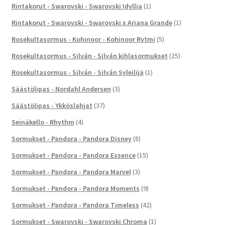
Rintakorut - Swarovski - Swarovski Idyllia
(1)
Rintakorut - Swarovski - Swarovski x Ariana Grande
(1)
Rosekultasormus - Kohinoor - Kohinoor Rytmi
(5)
Rosekultasormus - Silván - Silván kihlasormukset
(25)
Rosekultasormus - Silván - Silván Syleilijä
(1)
Säästölipas - Nordahl Andersen
(3)
Säästölipas - Ykköslahjat
(37)
Seinäkello - Rhythm
(4)
Sormukset - Pandora - Pandora Disney
(8)
Sormukset - Pandora - Pandora Essence
(15)
Sormukset - Pandora - Pandora Marvel
(3)
Sormukset - Pandora - Pandora Moments
(9)
Sormukset - Pandora - Pandora Timeless
(42)
Sormukset - Swarovski - Swarovski Chroma
(1)