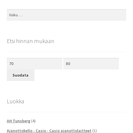
Haku:
Etsi hinnan mukaan
Minimihinta
Maksimihinta
Suodata
Luokka
AH Tunsberg
(4)
Ajanottokello - Casio - Casio ajanottolaitteet
(1)