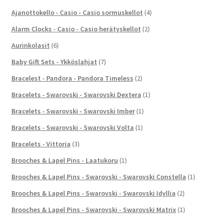
Ajanottokello - Casio - Casio sormuskellot
(4)
Alarm Clocks - Casio - Casio herätyskellot
(2)
Aurinkolasit
(6)
Baby Gift Sets - Ykköslahjat
(7)
Bracelest - Pandora - Pandora Timeless
(2)
Bracelets - Swarovski - Swarovski Dextera
(1)
Bracelets - Swarovski - Swarovski Imber
(1)
Bracelets - Swarovski - Swarovski Volta
(1)
Bracelets - Vittoria
(3)
Brooches & Lapel Pins - Laatukoru
(1)
Brooches & Lapel Pins - Swarovski - Swarovski Constella
(1)
Brooches & Lapel Pins - Swarovski - Swarovski Idyllia
(2)
Brooches & Lapel Pins - Swarovski - Swarovski Matrix
(1)