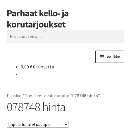
Parhaat kello- ja
Siirry
Siirry
Haku
navigointiin
sisältöön
korutarjoukset
Etsi:
Valikko
0,00
€
0 tuotetta
Etusivu
Parhaat tarjoukset
Etusivu
/
Tuotteet avainsanalla “078748 hinta”
078748 hinta