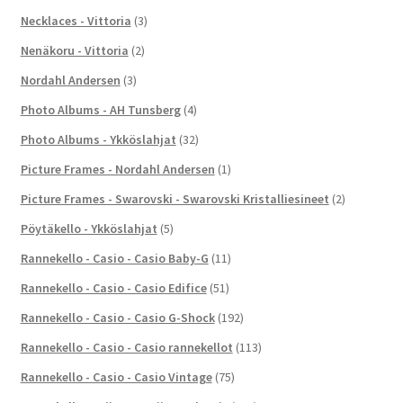
Necklaces - Vittoria
(3)
Nenäkoru - Vittoria
(2)
Nordahl Andersen
(3)
Photo Albums - AH Tunsberg
(4)
Photo Albums - Ykköslahjat
(32)
Picture Frames - Nordahl Andersen
(1)
Picture Frames - Swarovski - Swarovski Kristalliesineet
(2)
Pöytäkello - Ykköslahjat
(5)
Rannekello - Casio - Casio Baby-G
(11)
Rannekello - Casio - Casio Edifice
(51)
Rannekello - Casio - Casio G-Shock
(192)
Rannekello - Casio - Casio rannekellot
(113)
Rannekello - Casio - Casio Vintage
(75)