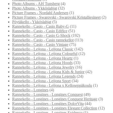
Photo Albums - AH Tunsberg
(4)
Photo Albums - Ykköslahjat
(32)
Picture Frames - Nordahl Andersen
(1)
Picture Frames - Swarovski - Swarovski Kristalliesineet
(2)
Pöytäkello - Ykköslahjat
(5)
Rannekello - Casio - Casio Baby-G
(11)
Rannekello - Casio - Casio Edifice
(51)
Rannekello - Casio - Casio G-Shock
(192)
Rannekello - Casio - Casio rannekellot
(113)
Rannekello - Casio - Casio Vintage
(75)
Rannekello - Leijona - Leijona Classic
(142)
Rannekello - Leijona - Leijona Colourful
(12)
Rannekello - Leijona - Leijona Heartz
(1)
Rannekello - Leijona - Leijona Hoods
(33)
Rannekello - Leijona - Leijona Jewelry
(16)
Rannekello - Leijona - Leijona Kids & Junior
(42)
Rannekello - Leijona - Leijona Legends
(24)
Rannekello - Leijona - Leijona Sport
(34)
Rannekello - Leijona - Leijona x Kelloseppäkoulu
(1)
Rannekello - Longines
(4)
Rannekello - Longines - Longines Conquest
(49)
Rannekello - Longines - Longines Conquest Heritage
(3)
Rannekello - Longines - Longines DolceVita
(44)
Rannekello - Longines - Longines Elegant Collection
(12)
Rannekello - Longines - Longines Evidenza
(1)