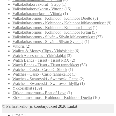
Valkokultakorvakorut - Stepp
(1)
Valkokultakorvakorut - Vittoria
(15)
Valkokultarannekoru - Vittoria
(1)
Valkokultasormus - Kohinoor - Kohinoor Duetto
(8)
Valkokultasormus - Kohinoor - Kohinoor kihlasormukset
(9)
Valkokultasormus - Kohinoor - Kohinoor Laurel
(1)
Valkokultasormus - Kohinoor - Kohinoor Rytmi
(5)
Valkokultasormus - Silván - Silván kihlasormukset
(27)
Valkokultasormus - Silván - Silván Syleilijä
(1)
Vittoria
(2)
Wallets & Money Clips - Ykköslahjat
(6)
Watch Accessories - Ykköslahjat
(3)
Watch Bands - Tissot - Tissot PRX
(2)
Watch Bands - Tissot - Tissot rannekkeet
(58)
Watches - Casio - Casio G-Shock
(1)
Watches - Casio - Casio rannekellot
(1)
Watches - Swarovski - Swarovski Gema
(2)
Watches - Swarovski - Swarovski Idyllia
(1)
Ykköslahjat
(139)
Zirkoniumsormus - Beat of Love
(1)
Zirkoniumsormus - Kohinoor - Kohinoor Duetto
(16)
©
Parhaat kello- ja korutarjoukset 2026
Linkit
Oma tili