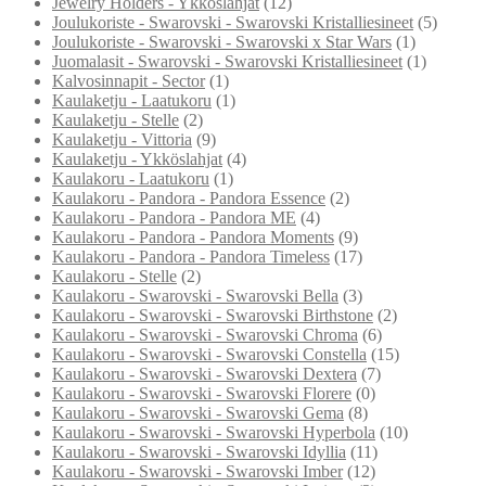
Jewelry Holders - Ykköslahjat
(12)
Joulukoriste - Swarovski - Swarovski Kristalliesineet
(5)
Joulukoriste - Swarovski - Swarovski x Star Wars
(1)
Juomalasit - Swarovski - Swarovski Kristalliesineet
(1)
Kalvosinnapit - Sector
(1)
Kaulaketju - Laatukoru
(1)
Kaulaketju - Stelle
(2)
Kaulaketju - Vittoria
(9)
Kaulaketju - Ykköslahjat
(4)
Kaulakoru - Laatukoru
(1)
Kaulakoru - Pandora - Pandora Essence
(2)
Kaulakoru - Pandora - Pandora ME
(4)
Kaulakoru - Pandora - Pandora Moments
(9)
Kaulakoru - Pandora - Pandora Timeless
(17)
Kaulakoru - Stelle
(2)
Kaulakoru - Swarovski - Swarovski Bella
(3)
Kaulakoru - Swarovski - Swarovski Birthstone
(2)
Kaulakoru - Swarovski - Swarovski Chroma
(6)
Kaulakoru - Swarovski - Swarovski Constella
(15)
Kaulakoru - Swarovski - Swarovski Dextera
(7)
Kaulakoru - Swarovski - Swarovski Florere
(0)
Kaulakoru - Swarovski - Swarovski Gema
(8)
Kaulakoru - Swarovski - Swarovski Hyperbola
(10)
Kaulakoru - Swarovski - Swarovski Idyllia
(11)
Kaulakoru - Swarovski - Swarovski Imber
(12)