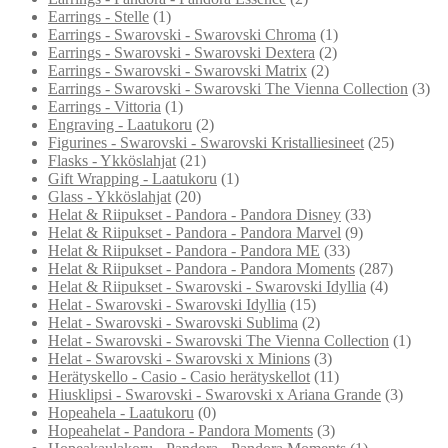
Earrings - Stelle
(1)
Earrings - Swarovski - Swarovski Chroma
(1)
Earrings - Swarovski - Swarovski Dextera
(2)
Earrings - Swarovski - Swarovski Matrix
(2)
Earrings - Swarovski - Swarovski The Vienna Collection
(3)
Earrings - Vittoria
(1)
Engraving - Laatukoru
(2)
Figurines - Swarovski - Swarovski Kristalliesineet
(25)
Flasks - Ykköslahjat
(21)
Gift Wrapping - Laatukoru
(1)
Glass - Ykköslahjat
(20)
Helat & Riipukset - Pandora - Pandora Disney
(33)
Helat & Riipukset - Pandora - Pandora Marvel
(9)
Helat & Riipukset - Pandora - Pandora ME
(33)
Helat & Riipukset - Pandora - Pandora Moments
(287)
Helat & Riipukset - Swarovski - Swarovski Idyllia
(4)
Helat - Swarovski - Swarovski Idyllia
(15)
Helat - Swarovski - Swarovski Sublima
(2)
Helat - Swarovski - Swarovski The Vienna Collection
(1)
Helat - Swarovski - Swarovski x Minions
(3)
Herätyskello - Casio - Casio herätyskellot
(11)
Hiusklipsi - Swarovski - Swarovski x Ariana Grande
(3)
Hopeahela - Laatukoru
(0)
Hopeahelat - Pandora - Pandora Moments
(3)