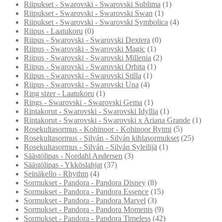
Riipukset - Swarovski - Swarovski Sublima
(1)
Riipukset - Swarovski - Swarovski Swan
(1)
Riipukset - Swarovski - Swarovski Symbolica
(4)
Riipus - Laatukoru
(0)
Riipus - Swarovski - Swarovski Dextera
(0)
Riipus - Swarovski - Swarovski Magic
(1)
Riipus - Swarovski - Swarovski Millenia
(2)
Riipus - Swarovski - Swarovski Orbita
(1)
Riipus - Swarovski - Swarovski Stilla
(1)
Riipus - Swarovski - Swarovski Una
(4)
Ring sizer - Laatukoru
(1)
Rings - Swarovski - Swarovski Gema
(1)
Rintakorut - Swarovski - Swarovski Idyllia
(1)
Rintakorut - Swarovski - Swarovski x Ariana Grande
(1)
Rosekultasormus - Kohinoor - Kohinoor Rytmi
(5)
Rosekultasormus - Silván - Silván kihlasormukset
(25)
Rosekultasormus - Silván - Silván Syleilijä
(1)
Säästölipas - Nordahl Andersen
(3)
Säästölipas - Ykköslahjat
(37)
Seinäkello - Rhythm
(4)
Sormukset - Pandora - Pandora Disney
(8)
Sormukset - Pandora - Pandora Essence
(15)
Sormukset - Pandora - Pandora Marvel
(3)
Sormukset - Pandora - Pandora Moments
(9)
Sormukset - Pandora - Pandora Timeless
(42)