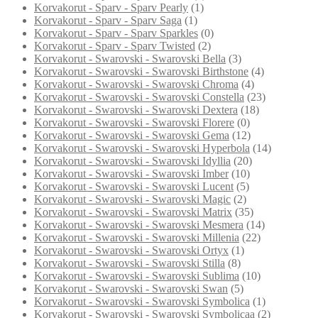
Korvakorut - Sparv - Sparv Pearly
(1)
Korvakorut - Sparv - Sparv Saga
(1)
Korvakorut - Sparv - Sparv Sparkles
(0)
Korvakorut - Sparv - Sparv Twisted
(2)
Korvakorut - Swarovski - Swarovski Bella
(3)
Korvakorut - Swarovski - Swarovski Birthstone
(4)
Korvakorut - Swarovski - Swarovski Chroma
(4)
Korvakorut - Swarovski - Swarovski Constella
(23)
Korvakorut - Swarovski - Swarovski Dextera
(18)
Korvakorut - Swarovski - Swarovski Florere
(0)
Korvakorut - Swarovski - Swarovski Gema
(12)
Korvakorut - Swarovski - Swarovski Hyperbola
(14)
Korvakorut - Swarovski - Swarovski Idyllia
(20)
Korvakorut - Swarovski - Swarovski Imber
(10)
Korvakorut - Swarovski - Swarovski Lucent
(5)
Korvakorut - Swarovski - Swarovski Magic
(2)
Korvakorut - Swarovski - Swarovski Matrix
(35)
Korvakorut - Swarovski - Swarovski Mesmera
(14)
Korvakorut - Swarovski - Swarovski Millenia
(22)
Korvakorut - Swarovski - Swarovski Ortyx
(1)
Korvakorut - Swarovski - Swarovski Stilla
(8)
Korvakorut - Swarovski - Swarovski Sublima
(10)
Korvakorut - Swarovski - Swarovski Swan
(5)
Korvakorut - Swarovski - Swarovski Symbolica
(1)
Korvakorut - Swarovski - Swarovski Symbolicaa
(2)