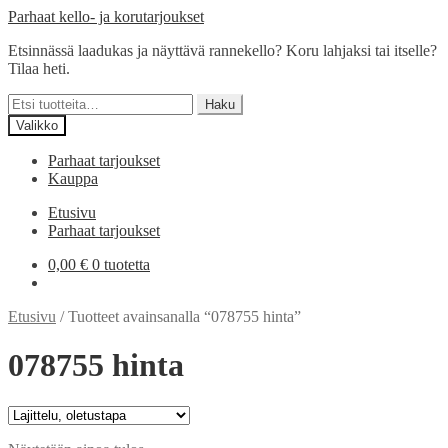
Siirry
Siirry
Parhaat kello- ja korutarjoukset
navigointiin
sisältöön
Etsinnässä laadukas ja näyttävä rannekello? Koru lahjaksi tai itselle?
Tilaa heti.
Etsi:
Haku
Valikko
Parhaat tarjoukset
Kauppa
Etusivu
Parhaat tarjoukset
0,00
€
0 tuotetta
Etusivu
/
Tuotteet avainsanalla “078755 hinta”
078755 hinta