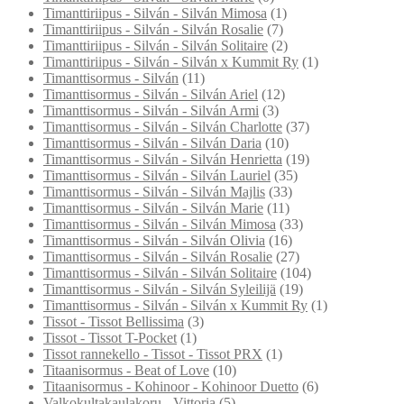
Timanttiriipus - Silván - Silván Mimosa
(1)
Timanttiriipus - Silván - Silván Rosalie
(7)
Timanttiriipus - Silván - Silván Solitaire
(2)
Timanttiriipus - Silván - Silván x Kummit Ry
(1)
Timanttisormus - Silván
(11)
Timanttisormus - Silván - Silván Ariel
(12)
Timanttisormus - Silván - Silván Armi
(3)
Timanttisormus - Silván - Silván Charlotte
(37)
Timanttisormus - Silván - Silván Daria
(10)
Timanttisormus - Silván - Silván Henrietta
(19)
Timanttisormus - Silván - Silván Lauriel
(35)
Timanttisormus - Silván - Silván Majlis
(33)
Timanttisormus - Silván - Silván Marie
(11)
Timanttisormus - Silván - Silván Mimosa
(33)
Timanttisormus - Silván - Silván Olivia
(16)
Timanttisormus - Silván - Silván Rosalie
(27)
Timanttisormus - Silván - Silván Solitaire
(104)
Timanttisormus - Silván - Silván Syleilijä
(19)
Timanttisormus - Silván - Silván x Kummit Ry
(1)
Tissot - Tissot Bellissima
(3)
Tissot - Tissot T-Pocket
(1)
Tissot rannekello - Tissot - Tissot PRX
(1)
Titaanisormus - Beat of Love
(10)
Titaanisormus - Kohinoor - Kohinoor Duetto
(6)
Valkokultakaulakoru - Vittoria
(5)