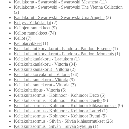
Kaulakorut - Swarovski - Swarovski Mesmera
(11)
Kaulakorut - Swarovski - Swarovski The Vienna Collection
(2)
Kaulakorut - Swarovski - Swarovski Una Angelic
(2)
Kehys - Ykköslahjat
(2)
Kellojen rannekkeet
(9)
Kellon rannekkeet
(74)
Kellot
(7)
Kellotarvikkeet
(1)
Keltakullatut korvakorut - Pandora - Pandora Essence
(1)
Keltakullatut korvakorut - Pandora - Pandora Moments
(1)
Keltakultakaulakoru - Laatukoru
(1)
Keltakultakaulakoru - Vittoria
(34)
Keltakultakaulakorut - Vittoria
(2)
Keltakultakorvakorut - Vittoria
(74)
Keltakultarannekoru - Vittoria
(9)
Keltakultarannekorut - Vittoria
(3)
Keltakultariipus - Vittoria
(6)
Keltakultasormus - Kohinoor - Kohinoor Deco
(5)
Keltakultasormus - Kohinoor - Kohinoor Duetto
(8)
Keltakultasormus - Kohinoor - Kohinoor kihlasormukset
(9)
Keltakultasormus - Kohinoor - Kohinoor Laurel
(1)
Keltakultasormus - Kohinoor - Kohinoor Rytmi
(5)
Keltakultasormus - Silván - Silván kihlasormukset
(26)
Keltakultasormus - Silván - Silván Syleilijä
(1)