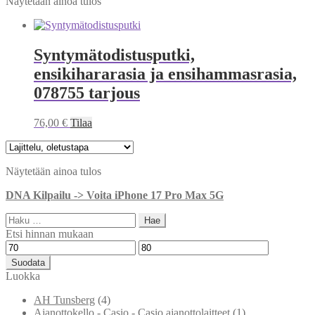
Näytetään ainoa tulos
Syntymätodistusputki,
ensikihararasia ja ensihammasrasia,
078755 tarjous
76,00
€
Tilaa
Näytetään ainoa tulos
DNA Kilpailu -> Voita iPhone 17 Pro Max 5G
Haku:
Etsi hinnan mukaan
Minimihinta
Maksimihinta
Suodata
Luokka
AH Tunsberg
(4)
Ajanottokello - Casio - Casio ajanottolaitteet
(1)