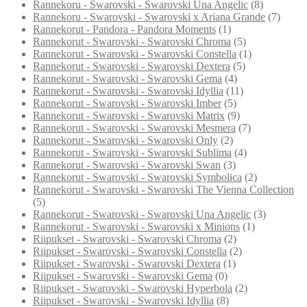
Rannekoru - Swarovski - Swarovski Una Angelic
(8)
Rannekoru - Swarovski - Swarovski x Ariana Grande
(7)
Rannekorut - Pandora - Pandora Moments
(1)
Rannekorut - Swarovski - Swarovski Chroma
(5)
Rannekorut - Swarovski - Swarovski Constella
(1)
Rannekorut - Swarovski - Swarovski Dextera
(5)
Rannekorut - Swarovski - Swarovski Gema
(4)
Rannekorut - Swarovski - Swarovski Idyllia
(11)
Rannekorut - Swarovski - Swarovski Imber
(5)
Rannekorut - Swarovski - Swarovski Matrix
(9)
Rannekorut - Swarovski - Swarovski Mesmera
(7)
Rannekorut - Swarovski - Swarovski Only
(2)
Rannekorut - Swarovski - Swarovski Sublima
(4)
Rannekorut - Swarovski - Swarovski Swan
(3)
Rannekorut - Swarovski - Swarovski Symbolica
(2)
Rannekorut - Swarovski - Swarovski The Vienna Collection
(5)
Rannekorut - Swarovski - Swarovski Una Angelic
(3)
Rannekorut - Swarovski - Swarovski x Minions
(1)
Riipukset - Swarovski - Swarovski Chroma
(2)
Riipukset - Swarovski - Swarovski Constella
(2)
Riipukset - Swarovski - Swarovski Dextera
(1)
Riipukset - Swarovski - Swarovski Gema
(0)
Riipukset - Swarovski - Swarovski Hyperbola
(2)
Riipukset - Swarovski - Swarovski Idyllia
(8)