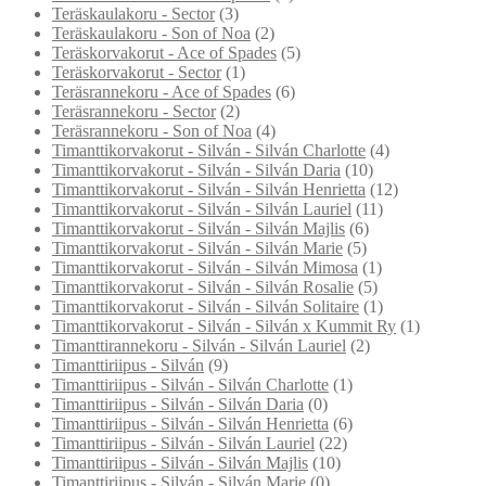
Teräskaulakoru - Sector
(3)
Teräskaulakoru - Son of Noa
(2)
Teräskorvakorut - Ace of Spades
(5)
Teräskorvakorut - Sector
(1)
Teräsrannekoru - Ace of Spades
(6)
Teräsrannekoru - Sector
(2)
Teräsrannekoru - Son of Noa
(4)
Timanttikorvakorut - Silván - Silván Charlotte
(4)
Timanttikorvakorut - Silván - Silván Daria
(10)
Timanttikorvakorut - Silván - Silván Henrietta
(12)
Timanttikorvakorut - Silván - Silván Lauriel
(11)
Timanttikorvakorut - Silván - Silván Majlis
(6)
Timanttikorvakorut - Silván - Silván Marie
(5)
Timanttikorvakorut - Silván - Silván Mimosa
(1)
Timanttikorvakorut - Silván - Silván Rosalie
(5)
Timanttikorvakorut - Silván - Silván Solitaire
(1)
Timanttikorvakorut - Silván - Silván x Kummit Ry
(1)
Timanttirannekoru - Silván - Silván Lauriel
(2)
Timanttiriipus - Silván
(9)
Timanttiriipus - Silván - Silván Charlotte
(1)
Timanttiriipus - Silván - Silván Daria
(0)
Timanttiriipus - Silván - Silván Henrietta
(6)
Timanttiriipus - Silván - Silván Lauriel
(22)
Timanttiriipus - Silván - Silván Majlis
(10)
Timanttiriipus - Silván - Silván Marie
(0)