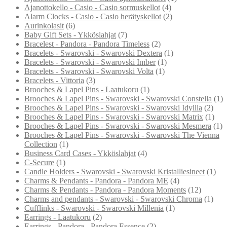
Ajanottokello - Casio - Casio sormuskellot
(4)
Alarm Clocks - Casio - Casio herätyskellot
(2)
Aurinkolasit
(6)
Baby Gift Sets - Ykköslahjat
(7)
Bracelest - Pandora - Pandora Timeless
(2)
Bracelets - Swarovski - Swarovski Dextera
(1)
Bracelets - Swarovski - Swarovski Imber
(1)
Bracelets - Swarovski - Swarovski Volta
(1)
Bracelets - Vittoria
(3)
Brooches & Lapel Pins - Laatukoru
(1)
Brooches & Lapel Pins - Swarovski - Swarovski Constella
(1)
Brooches & Lapel Pins - Swarovski - Swarovski Idyllia
(2)
Brooches & Lapel Pins - Swarovski - Swarovski Matrix
(1)
Brooches & Lapel Pins - Swarovski - Swarovski Mesmera
(1)
Brooches & Lapel Pins - Swarovski - Swarovski The Vienna
Collection
(1)
Business Card Cases - Ykköslahjat
(4)
C-Secure
(1)
Candle Holders - Swarovski - Swarovski Kristalliesineet
(1)
Charms & Pendants - Pandora - Pandora ME
(4)
Charms & Pendants - Pandora - Pandora Moments
(12)
Charms and pendants - Swarovski - Swarovski Chroma
(1)
Cufflinks - Swarovski - Swarovski Millenia
(1)
Earrings - Laatukoru
(2)
Earrings - Pandora - Pandora Essence
(2)