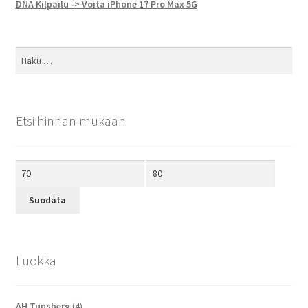
DNA Kilpailu -> Voita iPhone 17 Pro Max 5G
Haku:
Etsi hinnan mukaan
Minimihinta
Maksimihinta
Suodata
Luokka
AH Tunsberg
(4)