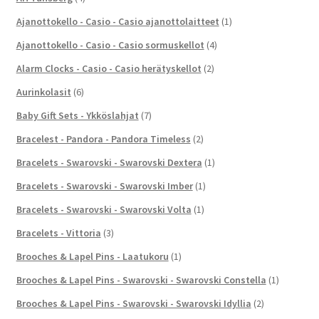
Ajanottokello - Casio - Casio ajanottolaitteet
(1)
Ajanottokello - Casio - Casio sormuskellot
(4)
Alarm Clocks - Casio - Casio herätyskellot
(2)
Aurinkolasit
(6)
Baby Gift Sets - Ykköslahjat
(7)
Bracelest - Pandora - Pandora Timeless
(2)
Bracelets - Swarovski - Swarovski Dextera
(1)
Bracelets - Swarovski - Swarovski Imber
(1)
Bracelets - Swarovski - Swarovski Volta
(1)
Bracelets - Vittoria
(3)
Brooches & Lapel Pins - Laatukoru
(1)
Brooches & Lapel Pins - Swarovski - Swarovski Constella
(1)
Brooches & Lapel Pins - Swarovski - Swarovski Idyllia
(2)