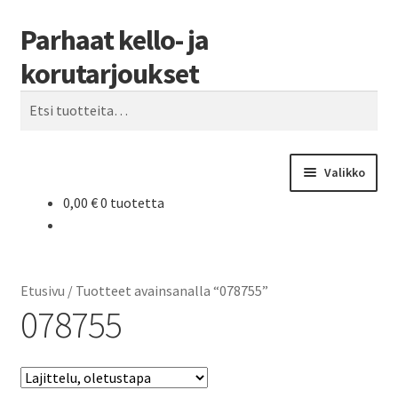
Parhaat kello- ja
Siirry
Siirry
Haku
navigointiin
sisältöön
korutarjoukset
Etsi:
Valikko
0,00
€
0 tuotetta
Etusivu
Parhaat tarjoukset
Etusivu
/
Tuotteet avainsanalla “078755”
078755