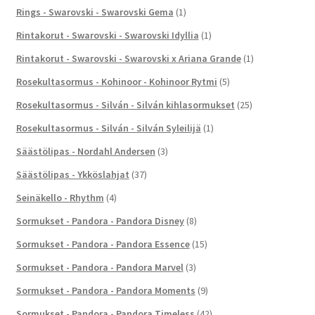
Rings - Swarovski - Swarovski Gema
(1)
Rintakorut - Swarovski - Swarovski Idyllia
(1)
Rintakorut - Swarovski - Swarovski x Ariana Grande
(1)
Rosekultasormus - Kohinoor - Kohinoor Rytmi
(5)
Rosekultasormus - Silván - Silván kihlasormukset
(25)
Rosekultasormus - Silván - Silván Syleilijä
(1)
Säästölipas - Nordahl Andersen
(3)
Säästölipas - Ykköslahjat
(37)
Seinäkello - Rhythm
(4)
Sormukset - Pandora - Pandora Disney
(8)
Sormukset - Pandora - Pandora Essence
(15)
Sormukset - Pandora - Pandora Marvel
(3)
Sormukset - Pandora - Pandora Moments
(9)
Sormukset - Pandora - Pandora Timeless
(42)