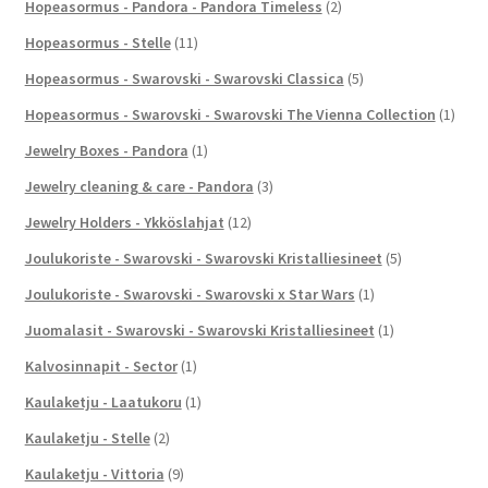
Hopeasormus - Pandora - Pandora Timeless
(2)
Hopeasormus - Stelle
(11)
Hopeasormus - Swarovski - Swarovski Classica
(5)
Hopeasormus - Swarovski - Swarovski The Vienna Collection
(1)
Jewelry Boxes - Pandora
(1)
Jewelry cleaning & care - Pandora
(3)
Jewelry Holders - Ykköslahjat
(12)
Joulukoriste - Swarovski - Swarovski Kristalliesineet
(5)
Joulukoriste - Swarovski - Swarovski x Star Wars
(1)
Juomalasit - Swarovski - Swarovski Kristalliesineet
(1)
Kalvosinnapit - Sector
(1)
Kaulaketju - Laatukoru
(1)
Kaulaketju - Stelle
(2)
Kaulaketju - Vittoria
(9)