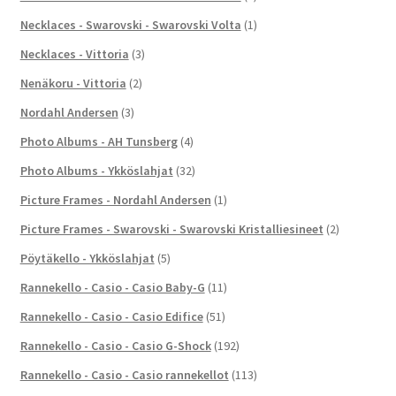
Necklaces - Swarovski - Swarovski Volta
(1)
Necklaces - Vittoria
(3)
Nenäkoru - Vittoria
(2)
Nordahl Andersen
(3)
Photo Albums - AH Tunsberg
(4)
Photo Albums - Ykköslahjat
(32)
Picture Frames - Nordahl Andersen
(1)
Picture Frames - Swarovski - Swarovski Kristalliesineet
(2)
Pöytäkello - Ykköslahjat
(5)
Rannekello - Casio - Casio Baby-G
(11)
Rannekello - Casio - Casio Edifice
(51)
Rannekello - Casio - Casio G-Shock
(192)
Rannekello - Casio - Casio rannekellot
(113)