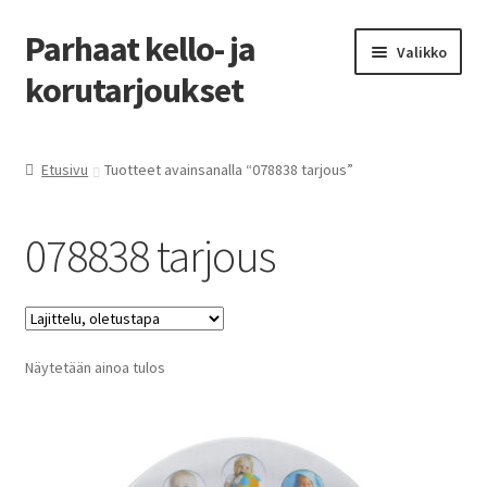
Parhaat kello- ja
Siirry
Siirry
Valikko
navigointiin
sisältöön
korutarjoukset
Etusivu
Etusivu
Tuotteet avainsanalla “078838 tarjous”
Parhaat tarjoukset
078838 tarjous
Näytetään ainoa tulos