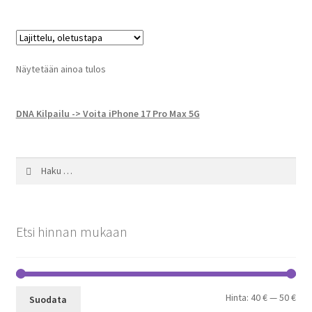
Näytetään ainoa tulos
DNA Kilpailu -> Voita iPhone 17 Pro Max 5G
Haku:
Etsi hinnan mukaan
Min
Mak
Hinta:
40 €
—
50 €
Suodata