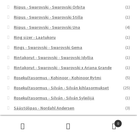
Riipus - Swarovski - Swarovski Orbita
(1)
Riipus - Swarovski - Swarovski Stilla
(1)
Riipus - Swarovski - Swarovski Una
(4)
Ring sizer - Laatukoru
(1)
Rings - Swarovski - Swarovski Gema
(1)
Rintakorut - Swarovski - Swarovski Idyllia
(1)
Rintakorut - Swarovski - Swarovski x Ariana Grande
(1)
Rosekultasormus - Kohinoor - Kohinoor Rytmi
(5)
Rosekultasormus - Silván - Silván kihlasormukset
(25)
Rosekultasormus - Silván - Silván Syleilijä
(1)
Säästölipas - Nordahl Andersen
(3)
Säästölipas - Ykköslahjat
(37)
0
Seinäkello - Rhythm
(4)
Etsi:
Haku