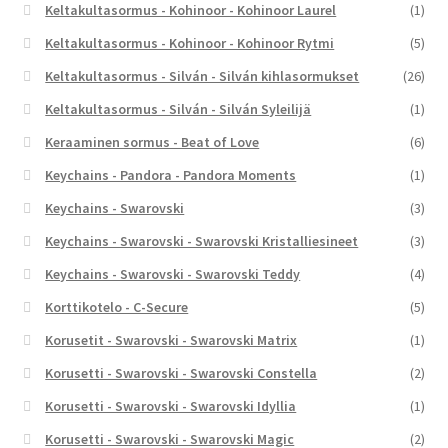
Keltakultasormus - Kohinoor - Kohinoor Laurel
(1)
Keltakultasormus - Kohinoor - Kohinoor Rytmi
(5)
Keltakultasormus - Silván - Silván kihlasormukset
(26)
Keltakultasormus - Silván - Silván Syleilijä
(1)
Keraaminen sormus - Beat of Love
(6)
Keychains - Pandora - Pandora Moments
(1)
Keychains - Swarovski
(3)
Keychains - Swarovski - Swarovski Kristalliesineet
(3)
Keychains - Swarovski - Swarovski Teddy
(4)
Korttikotelo - C-Secure
(5)
Korusetit - Swarovski - Swarovski Matrix
(1)
Korusetti - Swarovski - Swarovski Constella
(2)
Korusetti - Swarovski - Swarovski Idyllia
(1)
Korusetti - Swarovski - Swarovski Magic
(2)