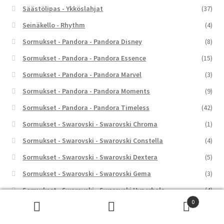
Säästölipas - Ykköslahjat
(37)
Seinäkello - Rhythm
(4)
Sormukset - Pandora - Pandora Disney
(8)
Sormukset - Pandora - Pandora Essence
(15)
Sormukset - Pandora - Pandora Marvel
(3)
Sormukset - Pandora - Pandora Moments
(9)
Sormukset - Pandora - Pandora Timeless
(42)
Sormukset - Swarovski - Swarovski Chroma
(1)
Sormukset - Swarovski - Swarovski Constella
(4)
Sormukset - Swarovski - Swarovski Dextera
(5)
Sormukset - Swarovski - Swarovski Gema
(3)
Sormukset - Swarovski - Swarovski Hyperbola
(4)
0
Sormukset - Swarovski - Swarovski Idyllia
(7)
Etsi:
Haku
Sormukset - Swarovski - Swarovski Imber
(1)