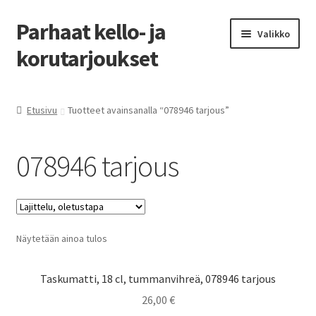
Parhaat kello- ja
Siirry
Siirry
Valikko
navigointiin
sisältöön
korutarjoukset
Etusivu
Etusivu
Tuotteet avainsanalla “078946 tarjous”
Parhaat tarjoukset
078946 tarjous
Näytetään ainoa tulos
Taskumatti, 18 cl, tummanvihreä, 078946 tarjous
26,00
€