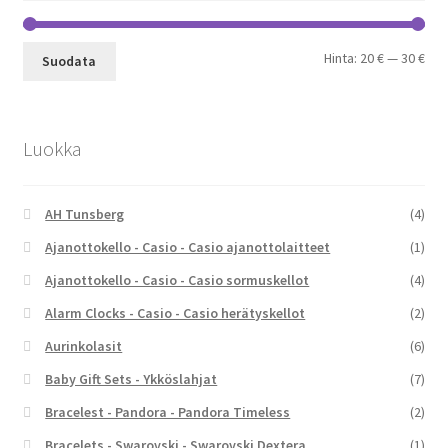
Min
Mak
Hinta:
20 €
—
30 €
Suodata
Luokka
AH Tunsberg
(4)
Ajanottokello - Casio - Casio ajanottolaitteet
(1)
Ajanottokello - Casio - Casio sormuskellot
(4)
Alarm Clocks - Casio - Casio herätyskellot
(2)
Aurinkolasit
(6)
Baby Gift Sets - Ykköslahjat
(7)
Bracelest - Pandora - Pandora Timeless
(2)
Bracelets - Swarovski - Swarovski Dextera
(1)