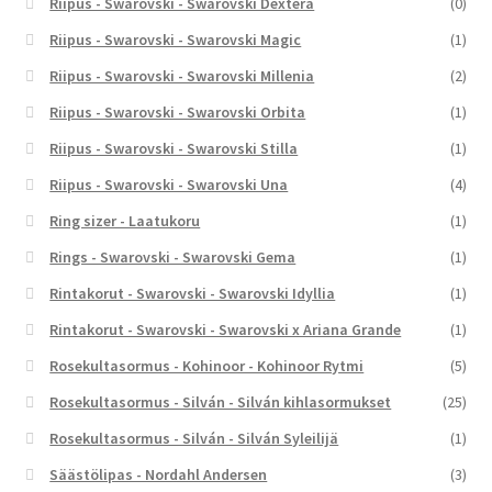
Riipus - Swarovski - Swarovski Dextera
(0)
Riipus - Swarovski - Swarovski Magic
(1)
Riipus - Swarovski - Swarovski Millenia
(2)
Riipus - Swarovski - Swarovski Orbita
(1)
Riipus - Swarovski - Swarovski Stilla
(1)
Riipus - Swarovski - Swarovski Una
(4)
Ring sizer - Laatukoru
(1)
Rings - Swarovski - Swarovski Gema
(1)
Rintakorut - Swarovski - Swarovski Idyllia
(1)
Rintakorut - Swarovski - Swarovski x Ariana Grande
(1)
Rosekultasormus - Kohinoor - Kohinoor Rytmi
(5)
Rosekultasormus - Silván - Silván kihlasormukset
(25)
Rosekultasormus - Silván - Silván Syleilijä
(1)
Säästölipas - Nordahl Andersen
(3)