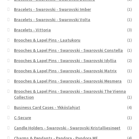
Bracelets - Swarovski - Swarovski Imber
(1)
Bracelets - Swarovski - Swarovski Volta
(1)
Bracelets - Vittoria
(3)
Brooches & Lapel Pins - Laatukoru
(1)
Brooches & Lapel Pins - Swarovski - Swarovski Constella
(1)
Brooches & Lapel Pins - Swarovski - Swarovski Idyllia
(2)
Brooches & Lapel Pins - Swarovski - Swarovski Matrix
(1)
Brooches & Lapel Pins - Swarovski - Swarovski Mesmera
(1)
Brooches & Lapel Pins - Swarovski - Swarovski The Vienna
Collection
(1)
Business Card Cases - Ykköslahjat
(4)
C-Secure
(1)
Candle Holders - Swarovski - Swarovski Kristalliesineet
(1)
Charms & Pendants - Pandora - Pandora ME
(4)