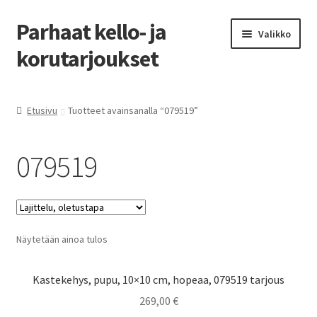
Parhaat kello- ja
Siirry
Siirry
Valikko
navigointiin
sisältöön
korutarjoukset
Etusivu
Etusivu
Tuotteet avainsanalla “079519”
Parhaat tarjoukset
079519
Näytetään ainoa tulos
Kastekehys, pupu, 10×10 cm, hopeaa, 079519 tarjous
269,00
€