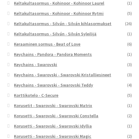
Keltakultasormus - Kohinoor - Kohinoor Laurel
(1)
Keltakultasormus - Kohinoor - Kohinoor Rytmi
(5)
Keltakultasormus - Silván - Silván kihlasormukset
(26)
Keltakultasormus - Silván - Silván Syleilijä
(1)
Keraaminen sormus - Beat of Love
(6)
Keychains - Pandora - Pandora Moments
(1)
Keychains - Swarovski
(3)
Keychains - Swarovski - Swarovski Kristalliesineet
(3)
Keychains - Swarovski - Swarovski Teddy
(4)
Korttikotelo - C-Secure
(5)
Korusetit - Swarovski - Swarovski Matrix
(1)
Korusetti - Swarovski - Swarovski Constella
(2)
Korusetti - Swarovski - Swarovski Idyllia
(1)
Korusetti - Swarovski - Swarovski Magic
(2)