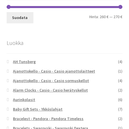
Min
Mak
Hinta:
260 €
—
270 €
Suodata
Luokka
AH Tunsberg
(4)
Ajanottokello - Casio - Casio ajanottolaitteet
(1)
Ajanottokello - Casio - Casio sormuskellot
(4)
Alarm Clocks - Casio - Casio herätyskellot
(2)
Aurinkolasit
(6)
Baby Gift Sets - Ykköslahjat
(7)
Bracelest - Pandora - Pandora Timeless
(2)
Bracelets - Swarovski - Swarovski Dextera
(1)