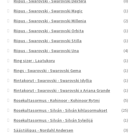
Riipus - Swarovski - Swarovski Dextera
(0)
Riipus - Swarovski - Swarovski Magic
(1)
Riipus - Swarovski - Swarovski Millenia
(2)
Riipus - Swarovski - Swarovski Orbita
(1)
Riipus - Swarovski - Swarovski Stilla
(1)
Riipus - Swarovski - Swarovski Una
(4)
Ring sizer - Laatukoru
(1)
Rings - Swarovski - Swarovski Gema
(1)
Rintakorut - Swarovski - Swarovski Idyllia
(1)
Rintakorut - Swarovski - Swarovski x Ariana Grande
(1)
Rosekultasormus - Kohinoor - Kohinoor Rytmi
(5)
Rosekultasormus - Silván - Silván kihlasormukset
(25)
Rosekultasormus - Silván - Silván Syleilijä
(1)
Säästölipas - Nordahl Andersen
(3)