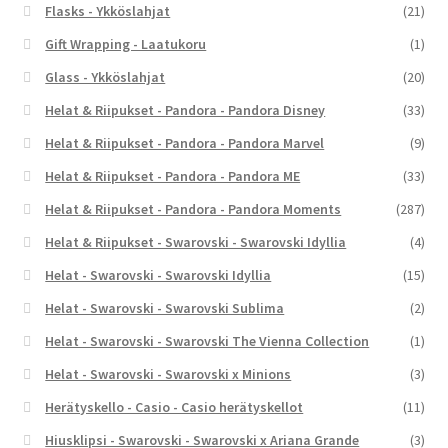
Flasks - Ykköslahjat
(21)
Gift Wrapping - Laatukoru
(1)
Glass - Ykköslahjat
(20)
Helat & Riipukset - Pandora - Pandora Disney
(33)
Helat & Riipukset - Pandora - Pandora Marvel
(9)
Helat & Riipukset - Pandora - Pandora ME
(33)
Helat & Riipukset - Pandora - Pandora Moments
(287)
Helat & Riipukset - Swarovski - Swarovski Idyllia
(4)
Helat - Swarovski - Swarovski Idyllia
(15)
Helat - Swarovski - Swarovski Sublima
(2)
Helat - Swarovski - Swarovski The Vienna Collection
(1)
Helat - Swarovski - Swarovski x Minions
(3)
Herätyskello - Casio - Casio herätyskellot
(11)
Hiusklipsi - Swarovski - Swarovski x Ariana Grande
(3)