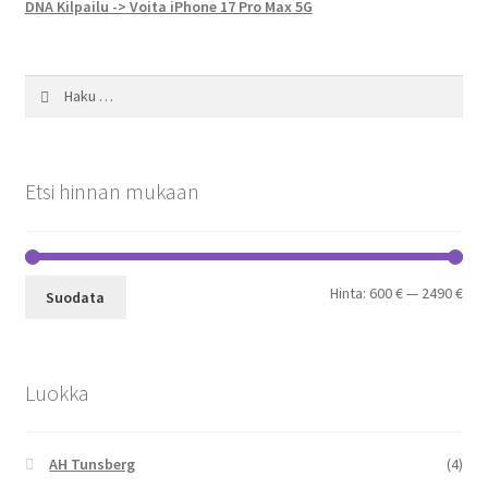
DNA Kilpailu -> Voita iPhone 17 Pro Max 5G
Haku:
Etsi hinnan mukaan
Min
Mak
Hinta:
600 €
—
2490 €
Suodata
Luokka
AH Tunsberg
(4)