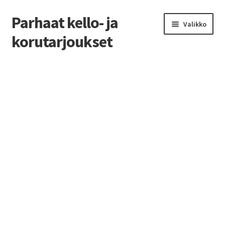
Parhaat kello- ja
Siirry
Siirry
Valikko
navigointiin
sisältöön
korutarjoukset
Etusivu
Parhaat tarjoukset