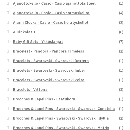
Ajanottokello - Casio - Casio ajanottolaitteet
(1)
Ajanottokello - Casio - Casio sormuskellot
(4)
Alarm Clocks - Casio - Casio herätyskellot
(2)
Aurinkolasit
(6)
Baby Gift Sets - Ykköslahjat
(7)
Bracelest - Pandora - Pandora Timeless
(2)
Bracelets - Swarovski - Swarovski Dextera
(1)
Bracelets - Swarovski - Swarovski Imber
(1)
Bracelets - Swarovski - Swarovski Volta
(1)
Bracelets - Vittoria
(3)
Brooches & Lapel Pins - Laatukoru
(1)
Brooches & Lapel Pins - Swarovski - Swarovski Constella
(1)
Brooches & Lapel Pins - Swarovski - Swarovski Idyllia
(2)
Brooches & Lapel Pins - Swarovski - Swarovski Matrix
(1)