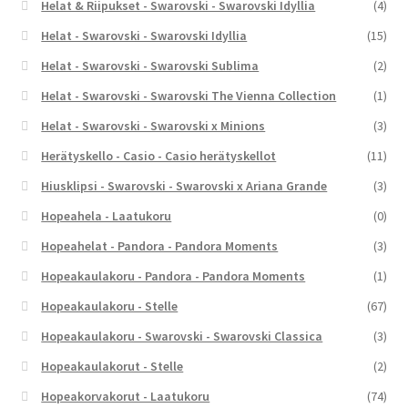
Helat & Riipukset - Swarovski - Swarovski Idyllia
(4)
Helat - Swarovski - Swarovski Idyllia
(15)
Helat - Swarovski - Swarovski Sublima
(2)
Helat - Swarovski - Swarovski The Vienna Collection
(1)
Helat - Swarovski - Swarovski x Minions
(3)
Herätyskello - Casio - Casio herätyskellot
(11)
Hiusklipsi - Swarovski - Swarovski x Ariana Grande
(3)
Hopeahela - Laatukoru
(0)
Hopeahelat - Pandora - Pandora Moments
(3)
Hopeakaulakoru - Pandora - Pandora Moments
(1)
Hopeakaulakoru - Stelle
(67)
Hopeakaulakoru - Swarovski - Swarovski Classica
(3)
Hopeakaulakorut - Stelle
(2)
Hopeakorvakorut - Laatukoru
(74)