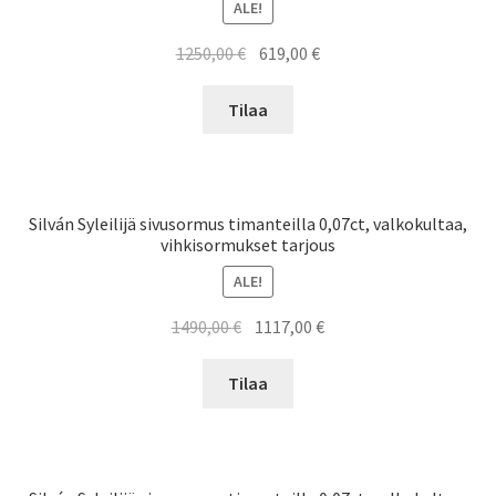
ALE!
Alkuperäinen
Nykyinen
1250,00
€
619,00
€
hinta
hinta
oli:
on:
Tilaa
1250,00 €.
619,00 €.
Silván Syleilijä sivusormus timanteilla 0,07ct, valkokultaa,
vihkisormukset tarjous
ALE!
Alkuperäinen
Nykyinen
1490,00
€
1117,00
€
hinta
hinta
oli:
on:
Tilaa
1490,00 €.
1117,00 €.