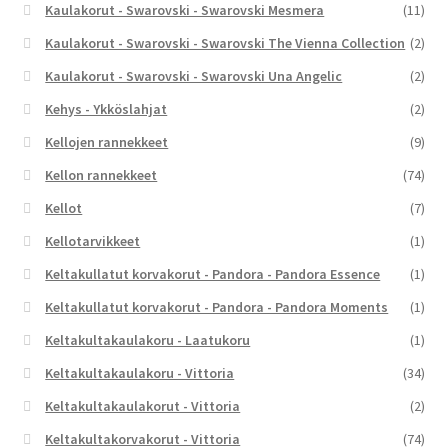
Kaulakorut - Swarovski - Swarovski Mesmera
(11)
Kaulakorut - Swarovski - Swarovski The Vienna Collection
(2)
Kaulakorut - Swarovski - Swarovski Una Angelic
(2)
Kehys - Ykköslahjat
(2)
Kellojen rannekkeet
(9)
Kellon rannekkeet
(74)
Kellot
(7)
Kellotarvikkeet
(1)
Keltakullatut korvakorut - Pandora - Pandora Essence
(1)
Keltakullatut korvakorut - Pandora - Pandora Moments
(1)
Keltakultakaulakoru - Laatukoru
(1)
Keltakultakaulakoru - Vittoria
(34)
Keltakultakaulakorut - Vittoria
(2)
Keltakultakorvakorut - Vittoria
(74)