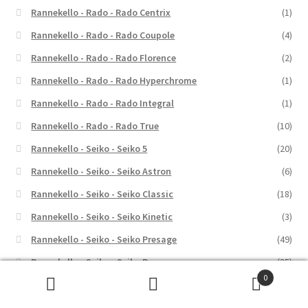
Rannekello - Rado - Rado Centrix
(1)
Rannekello - Rado - Rado Coupole
(4)
Rannekello - Rado - Rado Florence
(2)
Rannekello - Rado - Rado Hyperchrome
(1)
Rannekello - Rado - Rado Integral
(1)
Rannekello - Rado - Rado True
(10)
Rannekello - Seiko - Seiko 5
(20)
Rannekello - Seiko - Seiko Astron
(6)
Rannekello - Seiko - Seiko Classic
(18)
Rannekello - Seiko - Seiko Kinetic
(3)
Rannekello - Seiko - Seiko Presage
(49)
Rannekello - Seiko - Seiko Prospex
(35)
0
Rannekello - Seiko - Seiko Solar
(3)
Etsi:
Haku
Rannekello - Seiko - Seiko Sport
(4)