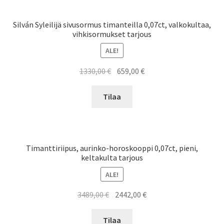
Silván Syleilijä sivusormus timanteilla 0,07ct, valkokultaa,
vihkisormukset tarjous
ALE!
Alkuperäinen
Nykyinen
1330,00
€
659,00
€
hinta
hinta
oli:
on:
Tilaa
1330,00 €.
659,00 €.
Timanttiriipus, aurinko-horoskooppi 0,07ct, pieni,
keltakulta tarjous
ALE!
Alkuperäinen
Nykyinen
3489,00
€
2442,00
€
hinta
hinta
oli:
on:
Tilaa