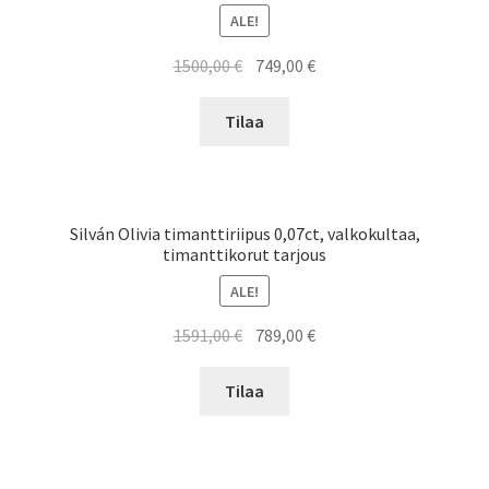
ALE!
Alkuperäinen
Nykyinen
1500,00
€
749,00
€
hinta
hinta
oli:
on:
Tilaa
1500,00 €.
749,00 €.
Silván Olivia timanttiriipus 0,07ct, valkokultaa,
timanttikorut tarjous
ALE!
Alkuperäinen
Nykyinen
1591,00
€
789,00
€
hinta
hinta
oli:
on:
Tilaa
1591,00 €.
789,00 €.