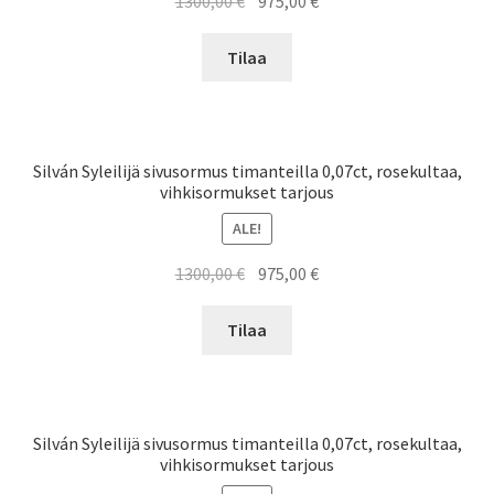
1300,00
€
975,00
€
hinta
hinta
oli:
on:
Tilaa
1300,00 €.
975,00 €.
Silván Syleilijä sivusormus timanteilla 0,07ct, rosekultaa,
vihkisormukset tarjous
ALE!
Alkuperäinen
Nykyinen
1300,00
€
975,00
€
hinta
hinta
oli:
on:
Tilaa
1300,00 €.
975,00 €.
Silván Syleilijä sivusormus timanteilla 0,07ct, rosekultaa,
vihkisormukset tarjous