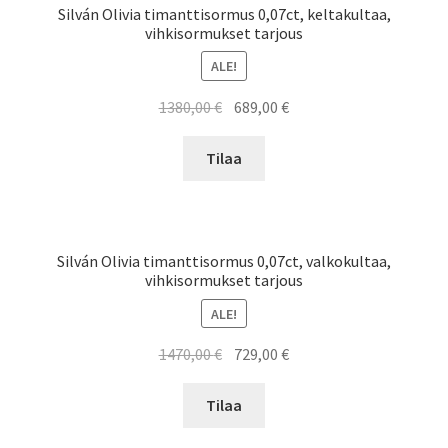
Silván Olivia timanttisormus 0,07ct, keltakultaa,
vihkisormukset tarjous
ALE!
Alkuperäinen
Nykyinen
1380,00
€
689,00
€
hinta
hinta
oli:
on:
Tilaa
1380,00 €.
689,00 €.
Silván Olivia timanttisormus 0,07ct, valkokultaa,
vihkisormukset tarjous
ALE!
Alkuperäinen
Nykyinen
1470,00
€
729,00
€
hinta
hinta
oli:
on:
Tilaa
1470,00 €.
729,00 €.