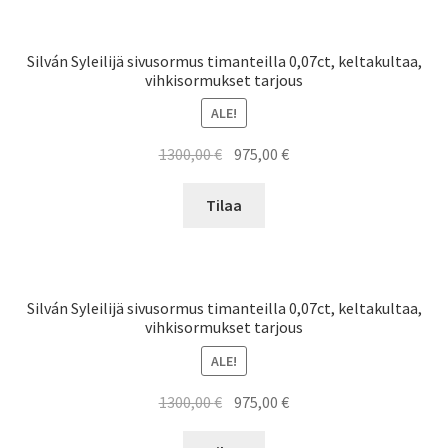
Silván Syleilijä sivusormus timanteilla 0,07ct, keltakultaa,
vihkisormukset tarjous
ALE!
Alkuperäinen
Nykyinen
1300,00
€
975,00
€
hinta
hinta
oli:
on:
Tilaa
1300,00 €.
975,00 €.
Silván Syleilijä sivusormus timanteilla 0,07ct, keltakultaa,
vihkisormukset tarjous
ALE!
Alkuperäinen
Nykyinen
1300,00
€
975,00
€
hinta
hinta