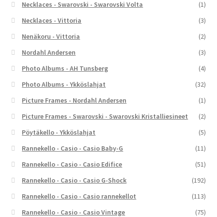
Necklaces - Swarovski - Swarovski Volta
(1)
Necklaces - Vittoria
(3)
Nenäkoru - Vittoria
(2)
Nordahl Andersen
(3)
Photo Albums - AH Tunsberg
(4)
Photo Albums - Ykköslahjat
(32)
Picture Frames - Nordahl Andersen
(1)
Picture Frames - Swarovski - Swarovski Kristalliesineet
(2)
Pöytäkello - Ykköslahjat
(5)
Rannekello - Casio - Casio Baby-G
(11)
Rannekello - Casio - Casio Edifice
(51)
Rannekello - Casio - Casio G-Shock
(192)
Rannekello - Casio - Casio rannekellot
(113)
Rannekello - Casio - Casio Vintage
(75)