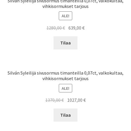
Silván Syleilijä sivusormus timanteilla 0,07ct, valkokultaa,
vihkisormukset tarjous
ALE!
Alkuperäinen
Nykyinen
1280,00
€
639,00
€
hinta
hinta
oli:
on:
Tilaa
1280,00 €.
639,00 €.
Silván Syleilijä sivusormus timanteilla 0,07ct, valkokultaa,
vihkisormukset tarjous
ALE!
Alkuperäinen
Nykyinen
1370,00
€
1027,00
€
hinta
hinta
oli:
on:
Tilaa
1370,00 €.
1027,00 €.