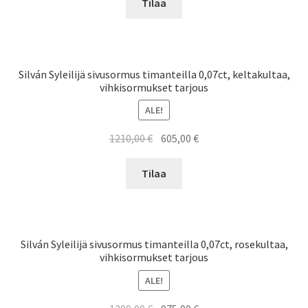
oli:
on:
Tilaa
1300,00 €.
975,00 €.
Silván Syleilijä sivusormus timanteilla 0,07ct, keltakultaa,
vihkisormukset tarjous
ALE!
Alkuperäinen
Nykyinen
1210,00
€
605,00
€
hinta
hinta
oli:
on:
Tilaa
1210,00 €.
605,00 €.
Silván Syleilijä sivusormus timanteilla 0,07ct, rosekultaa,
vihkisormukset tarjous
ALE!
Alkuperäinen
Nykyinen