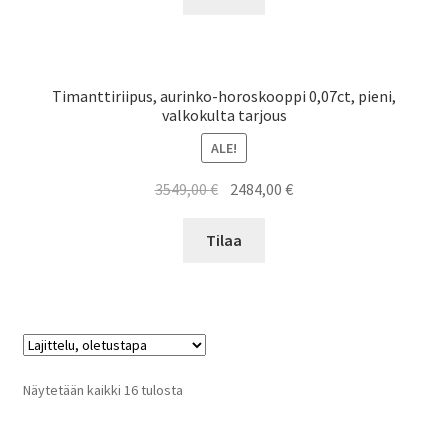
3489,00 €.
2442,00 €.
Timanttiriipus, aurinko-horoskooppi 0,07ct, pieni,
valkokulta tarjous
ALE!
Alkuperäinen
Nykyinen
3549,00
€
2484,00
€
hinta
hinta
oli:
on:
Tilaa
3549,00 €.
2484,00 €.
Näytetään kaikki 16 tulosta