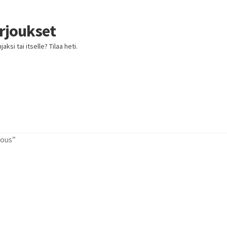
arjoukset
ksi tai itselle? Tilaa heti.
jous”