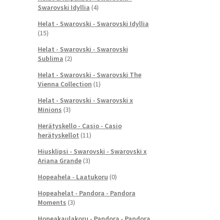
Swarovski Idyllia
(4)
Helat - Swarovski - Swarovski Idyllia
(15)
Helat - Swarovski - Swarovski
Sublima
(2)
Helat - Swarovski - Swarovski The
Vienna Collection
(1)
Helat - Swarovski - Swarovski x
Minions
(3)
Herätyskello - Casio - Casio
herätyskellot
(11)
Hiusklipsi - Swarovski - Swarovski x
Ariana Grande
(3)
Hopeahela - Laatukoru
(0)
Hopeahelat - Pandora - Pandora
Moments
(3)
Hopeakaulakoru - Pandora - Pandora