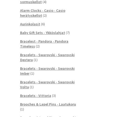
sormuskellot
(4)
Alarm Clocks - Casio - Casio
herätyskellot
(2)
Aurinkolasit
(6)
Baby Gift Sets - Ykköslahjat
(7)
Bracelest - Pandora - Pandora
Timeless
(2)
Bracelets - Swarovski - Swarovski
Dextera
(1)
Bracelets - Swarovski - Swarovski
Imber
(1)
Bracelets - Swarovski - Swarovski
Volta
(1)
Bracelets - Vittoria
(3)
Brooches & Lapel Pins - Laatukoru
(1)