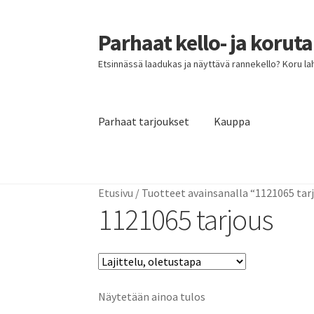
Parhaat kello- ja korut
Siirry
Siirry
navigointiin
sisältöön
Etsinnässä laadukas ja näyttävä rannekello? Koru lahja
Parhaat tarjoukset
Kauppa
Etusivu
Parhaat tarjoukset
Etusivu
/
Tuotteet avainsanalla “1121065 tar
1121065 tarjous
Näytetään ainoa tulos