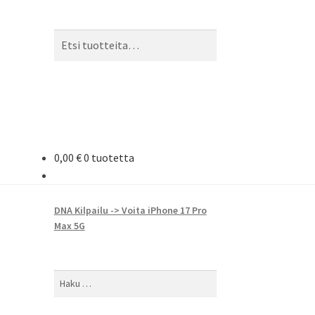
Etsi:
Haku
0,00
€
0 tuotetta
DNA Kilpailu -> Voita iPhone 17 Pro
Max 5G
Haku: