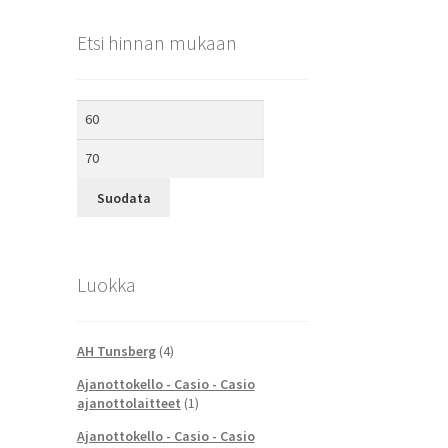
Etsi hinnan mukaan
Minimihinta
Maksimihinta
Suodata
Luokka
AH Tunsberg
(4)
Ajanottokello - Casio - Casio
ajanottolaitteet
(1)
Ajanottokello - Casio - Casio