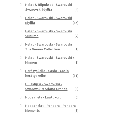
Helat & Riipukset - Swarovski -
Swarovski Idyllia
(4)
Helat - Swarovski - Swarovski
Idyllia
(15)
Helat - Swarovski - Swarovski
Sublima
(2)
Helat - Swarovski - Swarovski
The Vienna Collection
(1)
Helat - Swarovski - Swarovski x
Minions
(3)
Herätyskello - Casio - Casio
herätyskellot
(11)
Hiusklipsi - Swarovski -
Swarovski x Ariana Grande
(3)
Hopeahela - Laatukoru
(0)
Hopeahelat - Pandora - Pandora
Moments
(3)