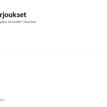
arjoukset
ksi tai itselle? Tilaa heti.
los