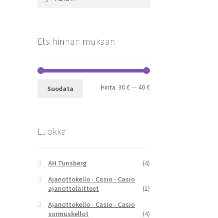
Etsi hinnan mukaan
Minimihinta
Maksimihinta
Hinta:
30 €
—
40 €
Suodata
Luokka
AH Tunsberg
(4)
Ajanottokello - Casio - Casio
ajanottolaitteet
(1)
Ajanottokello - Casio - Casio
sormuskellot
(4)