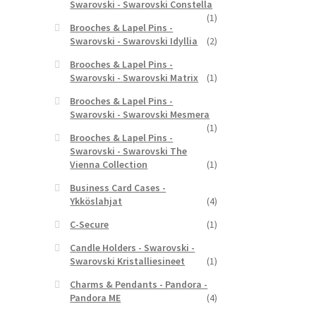
Swarovski - Swarovski Constella
(1)
Brooches & Lapel Pins -
Swarovski - Swarovski Idyllia
(2)
Brooches & Lapel Pins -
Swarovski - Swarovski Matrix
(1)
Brooches & Lapel Pins -
Swarovski - Swarovski Mesmera
(1)
Brooches & Lapel Pins -
Swarovski - Swarovski The
Vienna Collection
(1)
Business Card Cases -
Ykköslahjat
(4)
C-Secure
(1)
Candle Holders - Swarovski -
Swarovski Kristalliesineet
(1)
Charms & Pendants - Pandora -
Pandora ME
(4)