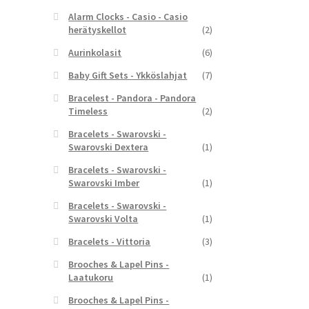
Alarm Clocks - Casio - Casio
herätyskellot
(2)
Aurinkolasit
(6)
Baby Gift Sets - Ykköslahjat
(7)
Bracelest - Pandora - Pandora
Timeless
(2)
Bracelets - Swarovski -
Swarovski Dextera
(1)
Bracelets - Swarovski -
Swarovski Imber
(1)
Bracelets - Swarovski -
Swarovski Volta
(1)
Bracelets - Vittoria
(3)
Brooches & Lapel Pins -
Laatukoru
(1)
Brooches & Lapel Pins -