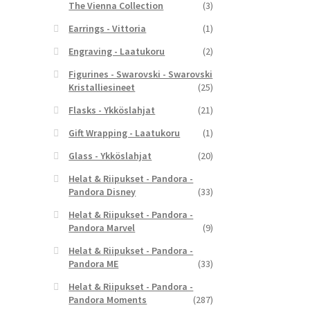
The Vienna Collection
(3)
Earrings - Vittoria
(1)
Engraving - Laatukoru
(2)
Figurines - Swarovski - Swarovski
Kristalliesineet
(25)
Flasks - Ykköslahjat
(21)
Gift Wrapping - Laatukoru
(1)
Glass - Ykköslahjat
(20)
Helat & Riipukset - Pandora -
Pandora Disney
(33)
Helat & Riipukset - Pandora -
Pandora Marvel
(9)
Helat & Riipukset - Pandora -
Pandora ME
(33)
Helat & Riipukset - Pandora -
Pandora Moments
(287)