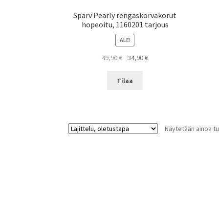
Sparv Pearly rengaskorvakorut
hopeoitu, 1160201 tarjous
ALE!
Alkuperäinen
Nykyinen
49,90
€
34,90
€
hinta
hinta
oli:
on:
Tilaa
49,90 €.
34,90 €.
Näytetään ainoa tu