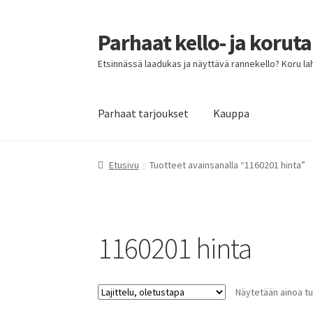
Parhaat kello- ja korut
Siirry
Siirry
navigointiin
sisältöön
Etsinnässä laadukas ja näyttävä rannekello? Koru lahja
Parhaat tarjoukset
Kauppa
Etusivu
Parhaat tarjoukset
Etusivu
Tuotteet avainsanalla “1160201 hinta”
1160201 hinta
Näytetään ainoa tu