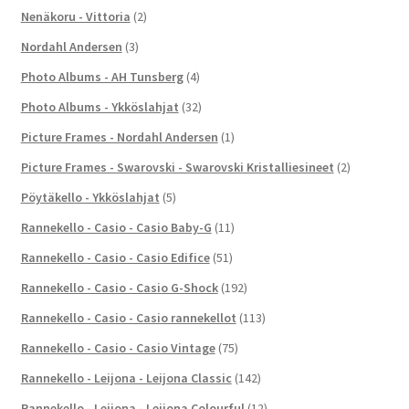
Nenäkoru - Vittoria
(2)
Nordahl Andersen
(3)
Photo Albums - AH Tunsberg
(4)
Photo Albums - Ykköslahjat
(32)
Picture Frames - Nordahl Andersen
(1)
Picture Frames - Swarovski - Swarovski Kristalliesineet
(2)
Pöytäkello - Ykköslahjat
(5)
Rannekello - Casio - Casio Baby-G
(11)
Rannekello - Casio - Casio Edifice
(51)
Rannekello - Casio - Casio G-Shock
(192)
Rannekello - Casio - Casio rannekellot
(113)
Rannekello - Casio - Casio Vintage
(75)
Rannekello - Leijona - Leijona Classic
(142)
Rannekello - Leijona - Leijona Colourful
(12)