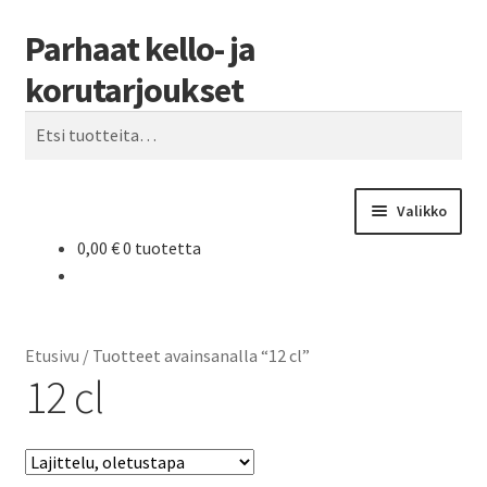
Parhaat kello- ja
Siirry
Siirry
Haku
navigointiin
sisältöön
korutarjoukset
Etsi:
Valikko
0,00
€
0 tuotetta
Etusivu
Parhaat tarjoukset
Etusivu
/
Tuotteet avainsanalla “12 cl”
12 cl