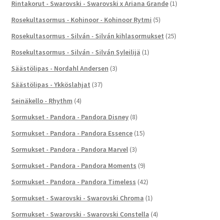
Rintakorut - Swarovski - Swarovski x Ariana Grande
(1)
Rosekultasormus - Kohinoor - Kohinoor Rytmi
(5)
Rosekultasormus - Silván - Silván kihlasormukset
(25)
Rosekultasormus - Silván - Silván Syleilijä
(1)
Säästölipas - Nordahl Andersen
(3)
Säästölipas - Ykköslahjat
(37)
Seinäkello - Rhythm
(4)
Sormukset - Pandora - Pandora Disney
(8)
Sormukset - Pandora - Pandora Essence
(15)
Sormukset - Pandora - Pandora Marvel
(3)
Sormukset - Pandora - Pandora Moments
(9)
Sormukset - Pandora - Pandora Timeless
(42)
Sormukset - Swarovski - Swarovski Chroma
(1)
Sormukset - Swarovski - Swarovski Constella
(4)