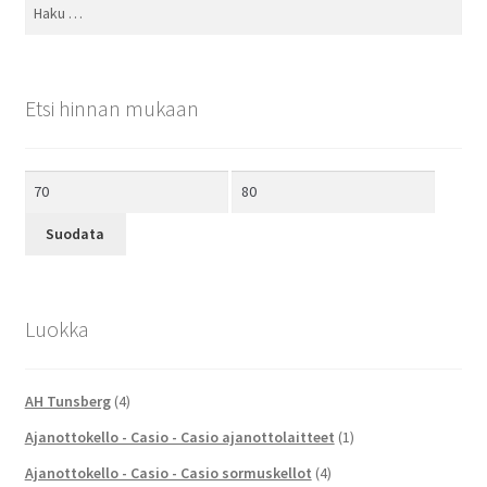
Haku:
Etsi hinnan mukaan
Minimihinta
Maksimihinta
Suodata
Luokka
AH Tunsberg
(4)
Ajanottokello - Casio - Casio ajanottolaitteet
(1)
Ajanottokello - Casio - Casio sormuskellot
(4)