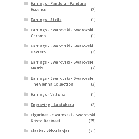
Earrings - Pandora - Pandora
Essence
(2)
Earrings - Stelle
(1)
Earrings - Swarovski - Swarovski
Chroma
(1)
Earrings - Swarovski - Swarovski
Dextera
(2)
Earrings - Swarovski - Swarovski
Matrix
(2)
Earrings - Swarovski - Swarovski
The Vienna Collection
(3)
Earrings - Vittoria
(1)
Engraving - Laatukoru
(2)
Figurines - Swarovski - Swarovski
Kristalliesineet
(25)
Flasks - Ykköslahjat
(21)