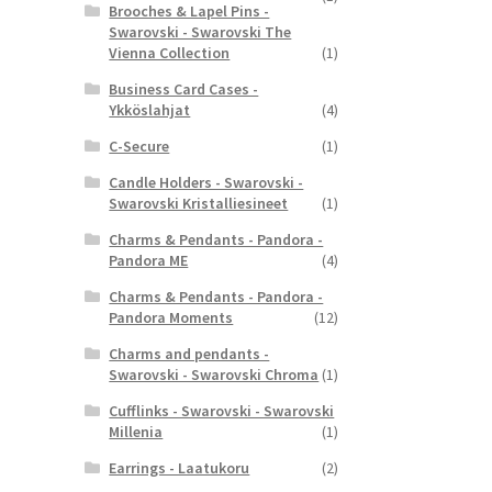
Brooches & Lapel Pins -
Swarovski - Swarovski The
Vienna Collection
(1)
Business Card Cases -
Ykköslahjat
(4)
C-Secure
(1)
Candle Holders - Swarovski -
Swarovski Kristalliesineet
(1)
Charms & Pendants - Pandora -
Pandora ME
(4)
Charms & Pendants - Pandora -
Pandora Moments
(12)
Charms and pendants -
Swarovski - Swarovski Chroma
(1)
Cufflinks - Swarovski - Swarovski
Millenia
(1)
Earrings - Laatukoru
(2)