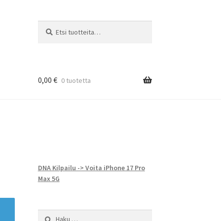
Etsi:
Haku
0,00
€
0 tuotetta
DNA Kilpailu -> Voita iPhone 17 Pro
Max 5G
Haku: