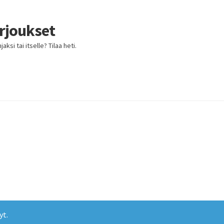
arjoukset
ksi tai itselle? Tilaa heti.
yt.