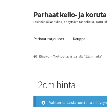
Parhaat kello- ja korut
Siirry
Siirry
navigointiin
sisältöön
Etsinnässä laadukas ja näyttävä rannekello? Koru lahja
Parhaat tarjoukset
Kauppa
Etusivu
Parhaat tarjoukset
Etusivu
Tuotteet avainsanalla “12cm hinta”
12cm hinta
Valitun kaltaisia tuotteita ei löytyn