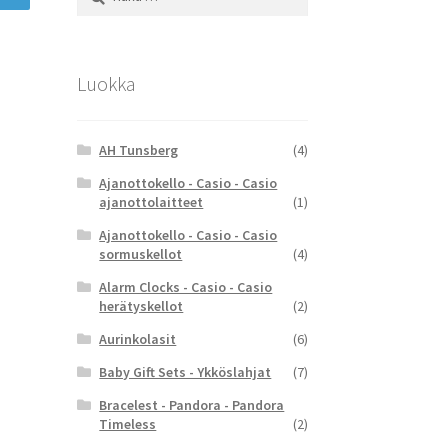
Luokka
AH Tunsberg
(4)
Ajanottokello - Casio - Casio
ajanottolaitteet
(1)
Ajanottokello - Casio - Casio
sormuskellot
(4)
Alarm Clocks - Casio - Casio
herätyskellot
(2)
Aurinkolasit
(6)
Baby Gift Sets - Ykköslahjat
(7)
Bracelest - Pandora - Pandora
Timeless
(2)