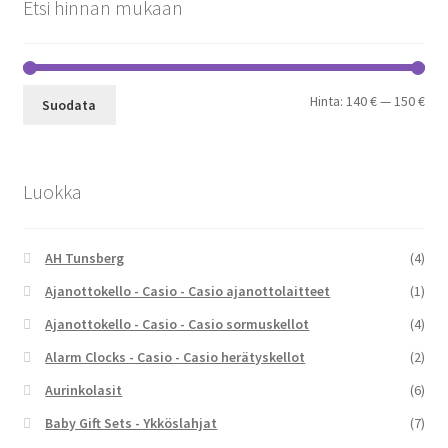
Etsi hinnan mukaan
Min
Mak
Hinta:
140 €
—
150 €
Suodata
Luokka
AH Tunsberg
(4)
Ajanottokello - Casio - Casio ajanottolaitteet
(1)
Ajanottokello - Casio - Casio sormuskellot
(4)
Alarm Clocks - Casio - Casio herätyskellot
(2)
Aurinkolasit
(6)
Baby Gift Sets - Ykköslahjat
(7)