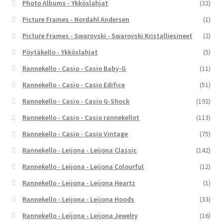
Photo Albums - Ykköslahjat
(32)
Picture Frames - Nordahl Andersen
(1)
Picture Frames - Swarovski - Swarovski Kristalliesineet
(2)
Pöytäkello - Ykköslahjat
(5)
Rannekello - Casio - Casio Baby-G
(11)
Rannekello - Casio - Casio Edifice
(51)
Rannekello - Casio - Casio G-Shock
(192)
Rannekello - Casio - Casio rannekellot
(113)
Rannekello - Casio - Casio Vintage
(75)
Rannekello - Leijona - Leijona Classic
(142)
Rannekello - Leijona - Leijona Colourful
(12)
Rannekello - Leijona - Leijona Heartz
(1)
Rannekello - Leijona - Leijona Hoods
(33)
Rannekello - Leijona - Leijona Jewelry
(16)