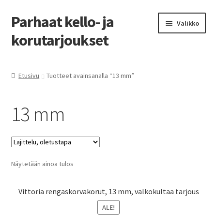
Parhaat kello- ja
Siirry
Siirry
Valikko
navigointiin
sisältöön
korutarjoukset
Etusivu
Etusivu
Tuotteet avainsanalla “13 mm”
Parhaat tarjoukset
13 mm
Näytetään ainoa tulos
Vittoria rengaskorvakorut, 13 mm, valkokultaa tarjous
ALE!