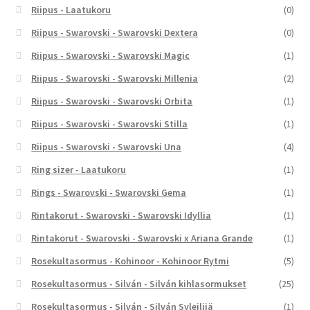
Riipus - Laatukoru
(0)
Riipus - Swarovski - Swarovski Dextera
(0)
Riipus - Swarovski - Swarovski Magic
(1)
Riipus - Swarovski - Swarovski Millenia
(2)
Riipus - Swarovski - Swarovski Orbita
(1)
Riipus - Swarovski - Swarovski Stilla
(1)
Riipus - Swarovski - Swarovski Una
(4)
Ring sizer - Laatukoru
(1)
Rings - Swarovski - Swarovski Gema
(1)
Rintakorut - Swarovski - Swarovski Idyllia
(1)
Rintakorut - Swarovski - Swarovski x Ariana Grande
(1)
Rosekultasormus - Kohinoor - Kohinoor Rytmi
(5)
Rosekultasormus - Silván - Silván kihlasormukset
(25)
Rosekultasormus - Silván - Silván Syleilijä
(1)