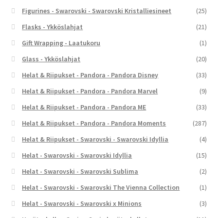
Figurines - Swarovski - Swarovski Kristalliesineet
(25)
Flasks - Ykköslahjat
(21)
Gift Wrapping - Laatukoru
(1)
Glass - Ykköslahjat
(20)
Helat & Riipukset - Pandora - Pandora Disney
(33)
Helat & Riipukset - Pandora - Pandora Marvel
(9)
Helat & Riipukset - Pandora - Pandora ME
(33)
Helat & Riipukset - Pandora - Pandora Moments
(287)
Helat & Riipukset - Swarovski - Swarovski Idyllia
(4)
Helat - Swarovski - Swarovski Idyllia
(15)
Helat - Swarovski - Swarovski Sublima
(2)
Helat - Swarovski - Swarovski The Vienna Collection
(1)
Helat - Swarovski - Swarovski x Minions
(3)