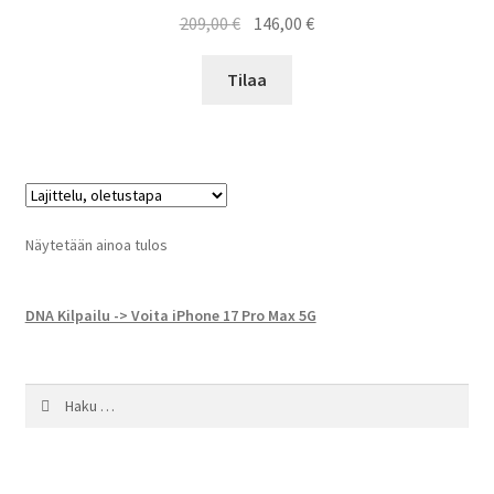
Alkuperäinen
Nykyinen
209,00
€
146,00
€
hinta
hinta
oli:
on:
Tilaa
209,00 €.
146,00 €.
Näytetään ainoa tulos
DNA Kilpailu -> Voita iPhone 17 Pro Max 5G
Haku: