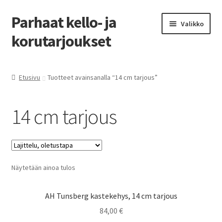
Parhaat kello- ja
Siirry
Siirry
Valikko
navigointiin
sisältöön
korutarjoukset
Etusivu
Etusivu
Tuotteet avainsanalla “14 cm tarjous”
Parhaat tarjoukset
14 cm tarjous
Näytetään ainoa tulos
AH Tunsberg kastekehys, 14 cm tarjous
84,00
€