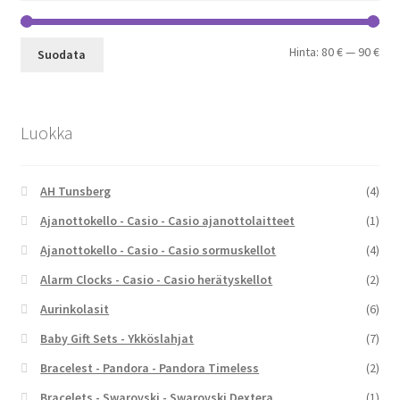
Min
Mak
Hinta:
80 €
—
90 €
Suodata
Luokka
AH Tunsberg
(4)
Ajanottokello - Casio - Casio ajanottolaitteet
(1)
Ajanottokello - Casio - Casio sormuskellot
(4)
Alarm Clocks - Casio - Casio herätyskellot
(2)
Aurinkolasit
(6)
Baby Gift Sets - Ykköslahjat
(7)
Bracelest - Pandora - Pandora Timeless
(2)
Bracelets - Swarovski - Swarovski Dextera
(1)