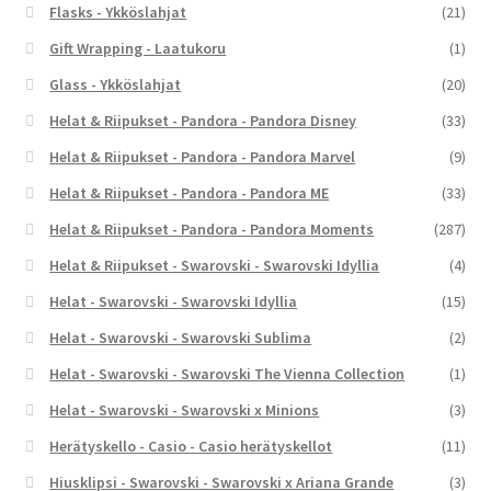
Flasks - Ykköslahjat
(21)
Gift Wrapping - Laatukoru
(1)
Glass - Ykköslahjat
(20)
Helat & Riipukset - Pandora - Pandora Disney
(33)
Helat & Riipukset - Pandora - Pandora Marvel
(9)
Helat & Riipukset - Pandora - Pandora ME
(33)
Helat & Riipukset - Pandora - Pandora Moments
(287)
Helat & Riipukset - Swarovski - Swarovski Idyllia
(4)
Helat - Swarovski - Swarovski Idyllia
(15)
Helat - Swarovski - Swarovski Sublima
(2)
Helat - Swarovski - Swarovski The Vienna Collection
(1)
Helat - Swarovski - Swarovski x Minions
(3)
Herätyskello - Casio - Casio herätyskellot
(11)
Hiusklipsi - Swarovski - Swarovski x Ariana Grande
(3)