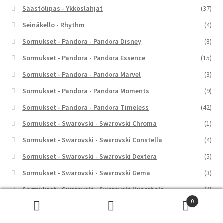
Säästölipas - Ykköslahjat
(37)
Seinäkello - Rhythm
(4)
Sormukset - Pandora - Pandora Disney
(8)
Sormukset - Pandora - Pandora Essence
(15)
Sormukset - Pandora - Pandora Marvel
(3)
Sormukset - Pandora - Pandora Moments
(9)
Sormukset - Pandora - Pandora Timeless
(42)
Sormukset - Swarovski - Swarovski Chroma
(1)
Sormukset - Swarovski - Swarovski Constella
(4)
Sormukset - Swarovski - Swarovski Dextera
(5)
Sormukset - Swarovski - Swarovski Gema
(3)
Sormukset - Swarovski - Swarovski Hyperbola
(4)
0
Sormukset - Swarovski - Swarovski Idyllia
(7)
Etsi:
Haku
Sormukset - Swarovski - Swarovski Imber
(1)