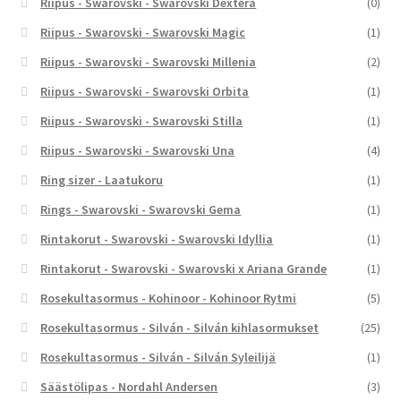
Riipus - Swarovski - Swarovski Dextera
(0)
Riipus - Swarovski - Swarovski Magic
(1)
Riipus - Swarovski - Swarovski Millenia
(2)
Riipus - Swarovski - Swarovski Orbita
(1)
Riipus - Swarovski - Swarovski Stilla
(1)
Riipus - Swarovski - Swarovski Una
(4)
Ring sizer - Laatukoru
(1)
Rings - Swarovski - Swarovski Gema
(1)
Rintakorut - Swarovski - Swarovski Idyllia
(1)
Rintakorut - Swarovski - Swarovski x Ariana Grande
(1)
Rosekultasormus - Kohinoor - Kohinoor Rytmi
(5)
Rosekultasormus - Silván - Silván kihlasormukset
(25)
Rosekultasormus - Silván - Silván Syleilijä
(1)
Säästölipas - Nordahl Andersen
(3)