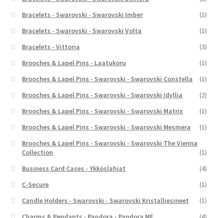
Bracelets - Swarovski - Swarovski Imber
(1)
Bracelets - Swarovski - Swarovski Volta
(1)
Bracelets - Vittoria
(3)
Brooches & Lapel Pins - Laatukoru
(1)
Brooches & Lapel Pins - Swarovski - Swarovski Constella
(1)
Brooches & Lapel Pins - Swarovski - Swarovski Idyllia
(2)
Brooches & Lapel Pins - Swarovski - Swarovski Matrix
(1)
Brooches & Lapel Pins - Swarovski - Swarovski Mesmera
(1)
Brooches & Lapel Pins - Swarovski - Swarovski The Vienna
Collection
(1)
Business Card Cases - Ykköslahjat
(4)
C-Secure
(1)
Candle Holders - Swarovski - Swarovski Kristalliesineet
(1)
Charms & Pendants - Pandora - Pandora ME
(4)