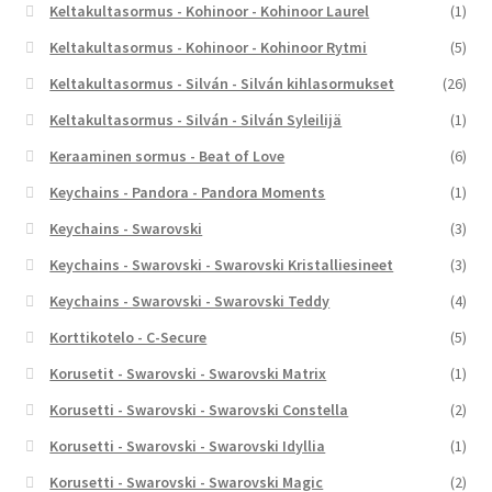
Keltakultasormus - Kohinoor - Kohinoor Laurel
(1)
Keltakultasormus - Kohinoor - Kohinoor Rytmi
(5)
Keltakultasormus - Silván - Silván kihlasormukset
(26)
Keltakultasormus - Silván - Silván Syleilijä
(1)
Keraaminen sormus - Beat of Love
(6)
Keychains - Pandora - Pandora Moments
(1)
Keychains - Swarovski
(3)
Keychains - Swarovski - Swarovski Kristalliesineet
(3)
Keychains - Swarovski - Swarovski Teddy
(4)
Korttikotelo - C-Secure
(5)
Korusetit - Swarovski - Swarovski Matrix
(1)
Korusetti - Swarovski - Swarovski Constella
(2)
Korusetti - Swarovski - Swarovski Idyllia
(1)
Korusetti - Swarovski - Swarovski Magic
(2)