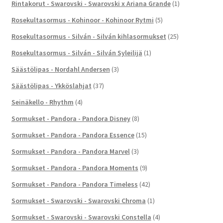
Rintakorut - Swarovski - Swarovski x Ariana Grande
(1)
Rosekultasormus - Kohinoor - Kohinoor Rytmi
(5)
Rosekultasormus - Silván - Silván kihlasormukset
(25)
Rosekultasormus - Silván - Silván Syleilijä
(1)
Säästölipas - Nordahl Andersen
(3)
Säästölipas - Ykköslahjat
(37)
Seinäkello - Rhythm
(4)
Sormukset - Pandora - Pandora Disney
(8)
Sormukset - Pandora - Pandora Essence
(15)
Sormukset - Pandora - Pandora Marvel
(3)
Sormukset - Pandora - Pandora Moments
(9)
Sormukset - Pandora - Pandora Timeless
(42)
Sormukset - Swarovski - Swarovski Chroma
(1)
Sormukset - Swarovski - Swarovski Constella
(4)