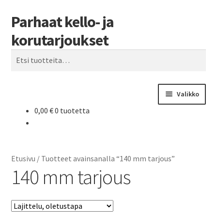
Parhaat kello- ja
Siirry
Siirry
Haku
navigointiin
sisältöön
korutarjoukset
Etsi:
Valikko
0,00
€
0 tuotetta
Etusivu
Parhaat tarjoukset
Etusivu
/
Tuotteet avainsanalla “140 mm tarjous”
140 mm tarjous