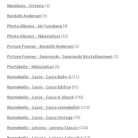
Nenäkoru - Vittoria
(2)
Nordahl Andersen
(3)
Photo Albums - AH Tunsberg
(4)
Photo Albums - Ykköslahjat
(32)
Picture Frames - Nordahl Andersen
(1)
Picture Frames - Swarovski - Swarovski Kristalliesineet
(2)
Pöytäkello - Ykköslahjat
(5)
Rannekello - Casio - Casio Baby-G
(11)
Rannekello - Casio - Casio Edifice
(51)
Rannekello - Casio - Casio G-Shock
(192)
Rannekello - Casio - Casio rannekellot
(113)
Rannekello - Casio - Casio Vintage
(75)
Rannekello - Leijona - Leijona Classic
(142)
Rannekello - Leijona - Leijona Colourful
(12)