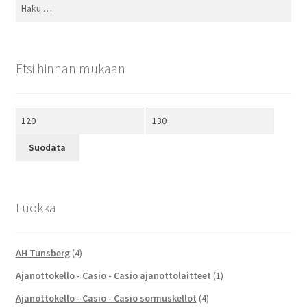
Haku:
Etsi hinnan mukaan
Minimihinta
Maksimihinta
Suodata
Luokka
AH Tunsberg
(4)
Ajanottokello - Casio - Casio ajanottolaitteet
(1)
Ajanottokello - Casio - Casio sormuskellot
(4)