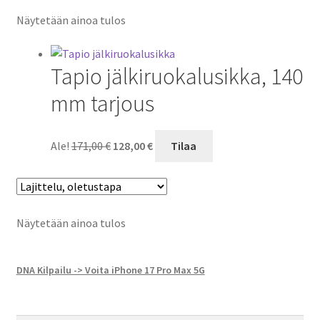
Näytetään ainoa tulos
Tapio jälkiruokalusikka, 140
mm tarjous
Alkuperäinen
Nykyinen
Ale!
171,00
€
128,00
€
Tilaa
hinta
hinta
oli:
on:
171,00 €.
128,00 €.
Näytetään ainoa tulos
DNA Kilpailu -> Voita iPhone 17 Pro Max 5G