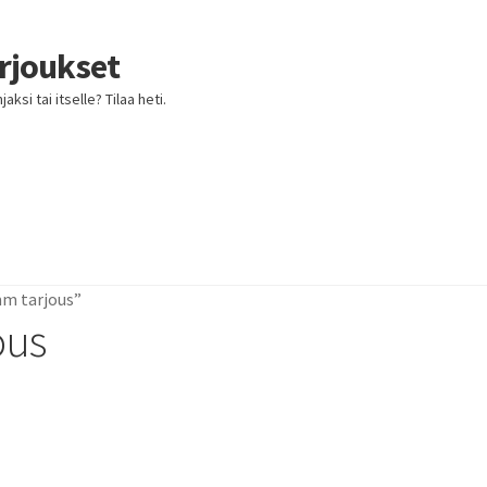
arjoukset
ksi tai itselle? Tilaa heti.
mm tarjous”
ous