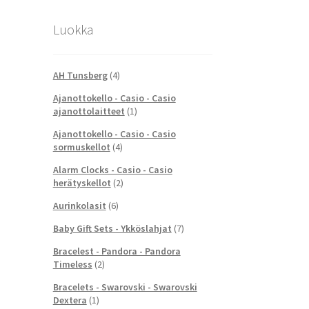
Luokka
AH Tunsberg
(4)
Ajanottokello - Casio - Casio
ajanottolaitteet
(1)
Ajanottokello - Casio - Casio
sormuskellot
(4)
Alarm Clocks - Casio - Casio
herätyskellot
(2)
Aurinkolasit
(6)
Baby Gift Sets - Ykköslahjat
(7)
Bracelest - Pandora - Pandora
Timeless
(2)
Bracelets - Swarovski - Swarovski
Dextera
(1)