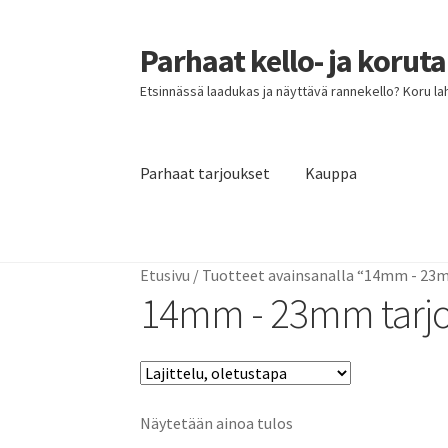
Parhaat kello- ja korut
Siirry
Siirry
navigointiin
sisältöön
Etsinnässä laadukas ja näyttävä rannekello? Koru lahja
Parhaat tarjoukset
Kauppa
Etusivu
Parhaat tarjoukset
Etusivu
/
Tuotteet avainsanalla “14mm - 23
14mm - 23mm tarj
Näytetään ainoa tulos