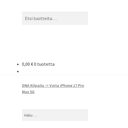
Etsi:
Haku
0,00
€
0 tuotetta
DNA Kilpailu -> Voita iPhone 17 Pro
Max 5G
Haku: