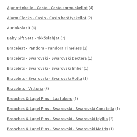
Ajanottokello - Casio - Casio sormuskellot
(4)
Alarm Clocks - Casio - Casio herätyskellot
(2)
Aurinkolasit
(6)
Baby Gift Sets - Ykköslahjat
(7)
Bracelest - Pandora - Pandora Timeless
(2)
Bracelets - Swarovski - Swarovski Dextera
(1)
Bracelets - Swarovski - Swarovski Imber
(1)
Bracelets - Swarovski - Swarovski Volta
(1)
Bracelets - Vittoria
(3)
Brooches & Lapel Pins - Laatukoru
(1)
Brooches & Lapel Pins - Swarovski - Swarovski Constella
(1)
Brooches & Lapel Pins - Swarovski - Swarovski Idyllia
(2)
Brooches & Lapel Pins - Swarovski - Swarovski Matrix
(1)