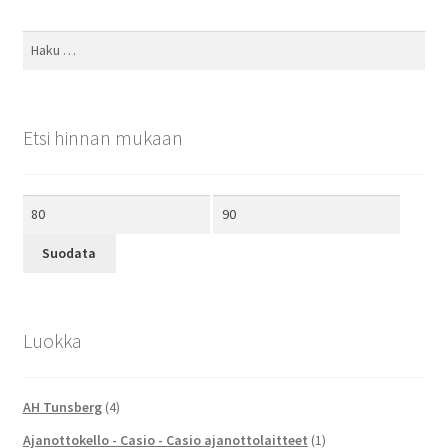
Haku:
Etsi hinnan mukaan
Minimihinta
Maksimihinta
Suodata
Luokka
AH Tunsberg
(4)
Ajanottokello - Casio - Casio ajanottolaitteet
(1)