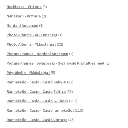
Necklaces - Vittoria
(3)
Nenäkoru - Vittoria
(2)
Nordahl Andersen
(3)
Photo Albums - AH Tunsberg
(4)
Photo Albums - Ykköslahjat
(32)
Picture Frames - Nordahl Andersen
(1)
Picture Frames - Swarovski - Swarovski Kristalliesineet
(2)
Pöytäkello - Ykköslahjat
(5)
Rannekello - Casio - Casio Baby-G
(11)
Rannekello - Casio - Casio Edifice
(51)
Rannekello - Casio - Casio G-Shock
(192)
Rannekello - Casio - Casio rannekellot
(113)
Rannekello - Casio - Casio Vintage
(75)