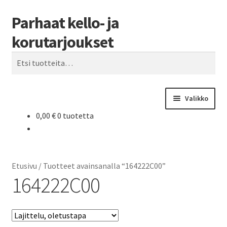
Parhaat kello- ja
Siirry
Siirry
Haku
navigointiin
sisältöön
korutarjoukset
Etsi:
Valikko
0,00
€
0 tuotetta
Etusivu
Parhaat tarjoukset
Etusivu
/
Tuotteet avainsanalla “164222C00”
164222C00