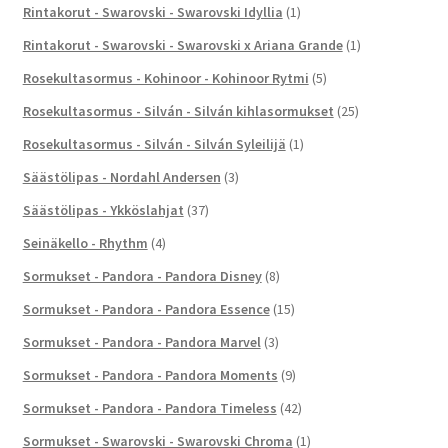
Rintakorut - Swarovski - Swarovski Idyllia
(1)
Rintakorut - Swarovski - Swarovski x Ariana Grande
(1)
Rosekultasormus - Kohinoor - Kohinoor Rytmi
(5)
Rosekultasormus - Silván - Silván kihlasormukset
(25)
Rosekultasormus - Silván - Silván Syleilijä
(1)
Säästölipas - Nordahl Andersen
(3)
Säästölipas - Ykköslahjat
(37)
Seinäkello - Rhythm
(4)
Sormukset - Pandora - Pandora Disney
(8)
Sormukset - Pandora - Pandora Essence
(15)
Sormukset - Pandora - Pandora Marvel
(3)
Sormukset - Pandora - Pandora Moments
(9)
Sormukset - Pandora - Pandora Timeless
(42)
Sormukset - Swarovski - Swarovski Chroma
(1)