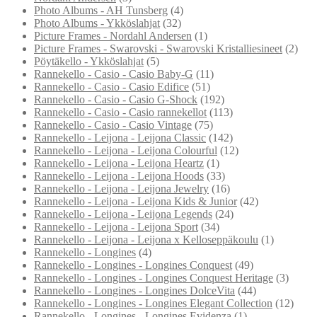
Photo Albums - AH Tunsberg
(4)
Photo Albums - Ykköslahjat
(32)
Picture Frames - Nordahl Andersen
(1)
Picture Frames - Swarovski - Swarovski Kristalliesineet
(2)
Pöytäkello - Ykköslahjat
(5)
Rannekello - Casio - Casio Baby-G
(11)
Rannekello - Casio - Casio Edifice
(51)
Rannekello - Casio - Casio G-Shock
(192)
Rannekello - Casio - Casio rannekellot
(113)
Rannekello - Casio - Casio Vintage
(75)
Rannekello - Leijona - Leijona Classic
(142)
Rannekello - Leijona - Leijona Colourful
(12)
Rannekello - Leijona - Leijona Heartz
(1)
Rannekello - Leijona - Leijona Hoods
(33)
Rannekello - Leijona - Leijona Jewelry
(16)
Rannekello - Leijona - Leijona Kids & Junior
(42)
Rannekello - Leijona - Leijona Legends
(24)
Rannekello - Leijona - Leijona Sport
(34)
Rannekello - Leijona - Leijona x Kelloseppäkoulu
(1)
Rannekello - Longines
(4)
Rannekello - Longines - Longines Conquest
(49)
Rannekello - Longines - Longines Conquest Heritage
(3)
Rannekello - Longines - Longines DolceVita
(44)
Rannekello - Longines - Longines Elegant Collection
(12)
Rannekello - Longines - Longines Evidenza
(1)