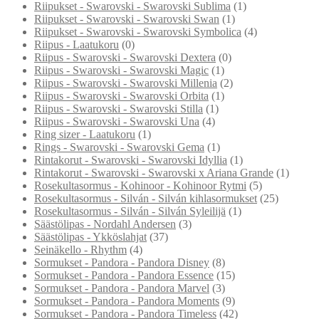
Riipukset - Swarovski - Swarovski Sublima
(1)
Riipukset - Swarovski - Swarovski Swan
(1)
Riipukset - Swarovski - Swarovski Symbolica
(4)
Riipus - Laatukoru
(0)
Riipus - Swarovski - Swarovski Dextera
(0)
Riipus - Swarovski - Swarovski Magic
(1)
Riipus - Swarovski - Swarovski Millenia
(2)
Riipus - Swarovski - Swarovski Orbita
(1)
Riipus - Swarovski - Swarovski Stilla
(1)
Riipus - Swarovski - Swarovski Una
(4)
Ring sizer - Laatukoru
(1)
Rings - Swarovski - Swarovski Gema
(1)
Rintakorut - Swarovski - Swarovski Idyllia
(1)
Rintakorut - Swarovski - Swarovski x Ariana Grande
(1)
Rosekultasormus - Kohinoor - Kohinoor Rytmi
(5)
Rosekultasormus - Silván - Silván kihlasormukset
(25)
Rosekultasormus - Silván - Silván Syleilijä
(1)
Säästölipas - Nordahl Andersen
(3)
Säästölipas - Ykköslahjat
(37)
Seinäkello - Rhythm
(4)
Sormukset - Pandora - Pandora Disney
(8)
Sormukset - Pandora - Pandora Essence
(15)
Sormukset - Pandora - Pandora Marvel
(3)
Sormukset - Pandora - Pandora Moments
(9)
Sormukset - Pandora - Pandora Timeless
(42)