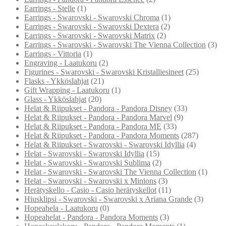
Earrings - Stelle
(1)
Earrings - Swarovski - Swarovski Chroma
(1)
Earrings - Swarovski - Swarovski Dextera
(2)
Earrings - Swarovski - Swarovski Matrix
(2)
Earrings - Swarovski - Swarovski The Vienna Collection
(3)
Earrings - Vittoria
(1)
Engraving - Laatukoru
(2)
Figurines - Swarovski - Swarovski Kristalliesineet
(25)
Flasks - Ykköslahjat
(21)
Gift Wrapping - Laatukoru
(1)
Glass - Ykköslahjat
(20)
Helat & Riipukset - Pandora - Pandora Disney
(33)
Helat & Riipukset - Pandora - Pandora Marvel
(9)
Helat & Riipukset - Pandora - Pandora ME
(33)
Helat & Riipukset - Pandora - Pandora Moments
(287)
Helat & Riipukset - Swarovski - Swarovski Idyllia
(4)
Helat - Swarovski - Swarovski Idyllia
(15)
Helat - Swarovski - Swarovski Sublima
(2)
Helat - Swarovski - Swarovski The Vienna Collection
(1)
Helat - Swarovski - Swarovski x Minions
(3)
Herätyskello - Casio - Casio herätyskellot
(11)
Hiusklipsi - Swarovski - Swarovski x Ariana Grande
(3)
Hopeahela - Laatukoru
(0)
Hopeahelat - Pandora - Pandora Moments
(3)