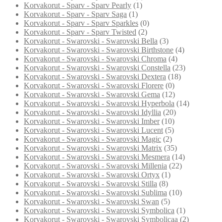
Korvakorut - Sparv - Sparv Pearly
(1)
Korvakorut - Sparv - Sparv Saga
(1)
Korvakorut - Sparv - Sparv Sparkles
(0)
Korvakorut - Sparv - Sparv Twisted
(2)
Korvakorut - Swarovski - Swarovski Bella
(3)
Korvakorut - Swarovski - Swarovski Birthstone
(4)
Korvakorut - Swarovski - Swarovski Chroma
(4)
Korvakorut - Swarovski - Swarovski Constella
(23)
Korvakorut - Swarovski - Swarovski Dextera
(18)
Korvakorut - Swarovski - Swarovski Florere
(0)
Korvakorut - Swarovski - Swarovski Gema
(12)
Korvakorut - Swarovski - Swarovski Hyperbola
(14)
Korvakorut - Swarovski - Swarovski Idyllia
(20)
Korvakorut - Swarovski - Swarovski Imber
(10)
Korvakorut - Swarovski - Swarovski Lucent
(5)
Korvakorut - Swarovski - Swarovski Magic
(2)
Korvakorut - Swarovski - Swarovski Matrix
(35)
Korvakorut - Swarovski - Swarovski Mesmera
(14)
Korvakorut - Swarovski - Swarovski Millenia
(22)
Korvakorut - Swarovski - Swarovski Ortyx
(1)
Korvakorut - Swarovski - Swarovski Stilla
(8)
Korvakorut - Swarovski - Swarovski Sublima
(10)
Korvakorut - Swarovski - Swarovski Swan
(5)
Korvakorut - Swarovski - Swarovski Symbolica
(1)
Korvakorut - Swarovski - Swarovski Symbolicaa
(2)