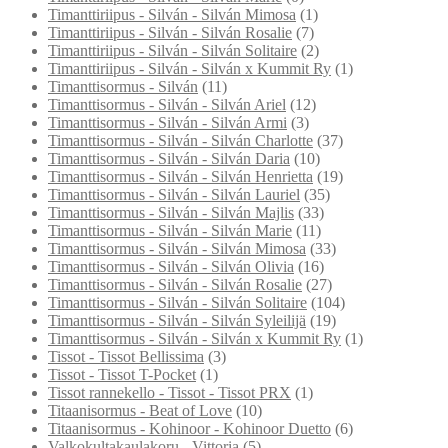
Timanttiriipus - Silván - Silván Mimosa
(1)
Timanttiriipus - Silván - Silván Rosalie
(7)
Timanttiriipus - Silván - Silván Solitaire
(2)
Timanttiriipus - Silván - Silván x Kummit Ry
(1)
Timanttisormus - Silván
(11)
Timanttisormus - Silván - Silván Ariel
(12)
Timanttisormus - Silván - Silván Armi
(3)
Timanttisormus - Silván - Silván Charlotte
(37)
Timanttisormus - Silván - Silván Daria
(10)
Timanttisormus - Silván - Silván Henrietta
(19)
Timanttisormus - Silván - Silván Lauriel
(35)
Timanttisormus - Silván - Silván Majlis
(33)
Timanttisormus - Silván - Silván Marie
(11)
Timanttisormus - Silván - Silván Mimosa
(33)
Timanttisormus - Silván - Silván Olivia
(16)
Timanttisormus - Silván - Silván Rosalie
(27)
Timanttisormus - Silván - Silván Solitaire
(104)
Timanttisormus - Silván - Silván Syleilijä
(19)
Timanttisormus - Silván - Silván x Kummit Ry
(1)
Tissot - Tissot Bellissima
(3)
Tissot - Tissot T-Pocket
(1)
Tissot rannekello - Tissot - Tissot PRX
(1)
Titaanisormus - Beat of Love
(10)
Titaanisormus - Kohinoor - Kohinoor Duetto
(6)
Valkokultakaulakoru - Vittoria
(5)