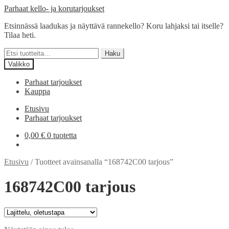
Siirry
Siirry
Parhaat kello- ja korutarjoukset
navigointiin
sisältöön
Etsinnässä laadukas ja näyttävä rannekello? Koru lahjaksi tai itselle?
Tilaa heti.
Etsi:
Haku
Valikko
Parhaat tarjoukset
Kauppa
Etusivu
Parhaat tarjoukset
0,00
€
0 tuotetta
Etusivu
/
Tuotteet avainsanalla “168742C00 tarjous”
168742C00 tarjous