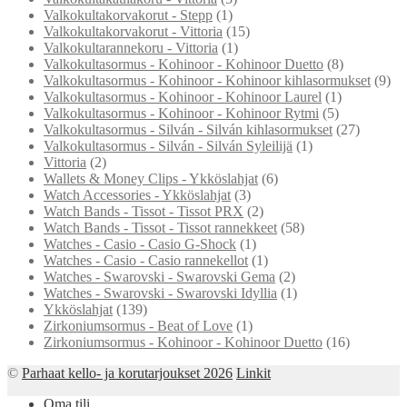
Valkokultakorvakorut - Stepp
(1)
Valkokultakorvakorut - Vittoria
(15)
Valkokultarannekoru - Vittoria
(1)
Valkokultasormus - Kohinoor - Kohinoor Duetto
(8)
Valkokultasormus - Kohinoor - Kohinoor kihlasormukset
(9)
Valkokultasormus - Kohinoor - Kohinoor Laurel
(1)
Valkokultasormus - Kohinoor - Kohinoor Rytmi
(5)
Valkokultasormus - Silván - Silván kihlasormukset
(27)
Valkokultasormus - Silván - Silván Syleilijä
(1)
Vittoria
(2)
Wallets & Money Clips - Ykköslahjat
(6)
Watch Accessories - Ykköslahjat
(3)
Watch Bands - Tissot - Tissot PRX
(2)
Watch Bands - Tissot - Tissot rannekkeet
(58)
Watches - Casio - Casio G-Shock
(1)
Watches - Casio - Casio rannekellot
(1)
Watches - Swarovski - Swarovski Gema
(2)
Watches - Swarovski - Swarovski Idyllia
(1)
Ykköslahjat
(139)
Zirkoniumsormus - Beat of Love
(1)
Zirkoniumsormus - Kohinoor - Kohinoor Duetto
(16)
©
Parhaat kello- ja korutarjoukset 2026
Linkit
Oma tili