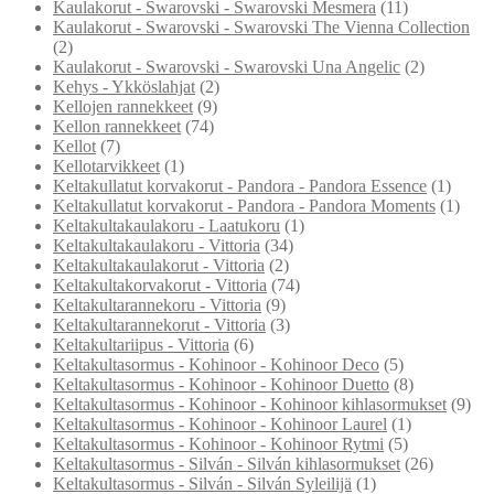
Kaulakorut - Swarovski - Swarovski Mesmera
(11)
Kaulakorut - Swarovski - Swarovski The Vienna Collection
(2)
Kaulakorut - Swarovski - Swarovski Una Angelic
(2)
Kehys - Ykköslahjat
(2)
Kellojen rannekkeet
(9)
Kellon rannekkeet
(74)
Kellot
(7)
Kellotarvikkeet
(1)
Keltakullatut korvakorut - Pandora - Pandora Essence
(1)
Keltakullatut korvakorut - Pandora - Pandora Moments
(1)
Keltakultakaulakoru - Laatukoru
(1)
Keltakultakaulakoru - Vittoria
(34)
Keltakultakaulakorut - Vittoria
(2)
Keltakultakorvakorut - Vittoria
(74)
Keltakultarannekoru - Vittoria
(9)
Keltakultarannekorut - Vittoria
(3)
Keltakultariipus - Vittoria
(6)
Keltakultasormus - Kohinoor - Kohinoor Deco
(5)
Keltakultasormus - Kohinoor - Kohinoor Duetto
(8)
Keltakultasormus - Kohinoor - Kohinoor kihlasormukset
(9)
Keltakultasormus - Kohinoor - Kohinoor Laurel
(1)
Keltakultasormus - Kohinoor - Kohinoor Rytmi
(5)
Keltakultasormus - Silván - Silván kihlasormukset
(26)
Keltakultasormus - Silván - Silván Syleilijä
(1)