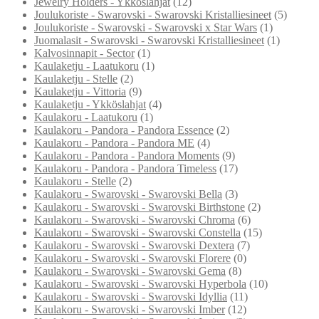
Jewelry Holders - Ykköslahjat
(12)
Joulukoriste - Swarovski - Swarovski Kristalliesineet
(5)
Joulukoriste - Swarovski - Swarovski x Star Wars
(1)
Juomalasit - Swarovski - Swarovski Kristalliesineet
(1)
Kalvosinnapit - Sector
(1)
Kaulaketju - Laatukoru
(1)
Kaulaketju - Stelle
(2)
Kaulaketju - Vittoria
(9)
Kaulaketju - Ykköslahjat
(4)
Kaulakoru - Laatukoru
(1)
Kaulakoru - Pandora - Pandora Essence
(2)
Kaulakoru - Pandora - Pandora ME
(4)
Kaulakoru - Pandora - Pandora Moments
(9)
Kaulakoru - Pandora - Pandora Timeless
(17)
Kaulakoru - Stelle
(2)
Kaulakoru - Swarovski - Swarovski Bella
(3)
Kaulakoru - Swarovski - Swarovski Birthstone
(2)
Kaulakoru - Swarovski - Swarovski Chroma
(6)
Kaulakoru - Swarovski - Swarovski Constella
(15)
Kaulakoru - Swarovski - Swarovski Dextera
(7)
Kaulakoru - Swarovski - Swarovski Florere
(0)
Kaulakoru - Swarovski - Swarovski Gema
(8)
Kaulakoru - Swarovski - Swarovski Hyperbola
(10)
Kaulakoru - Swarovski - Swarovski Idyllia
(11)
Kaulakoru - Swarovski - Swarovski Imber
(12)