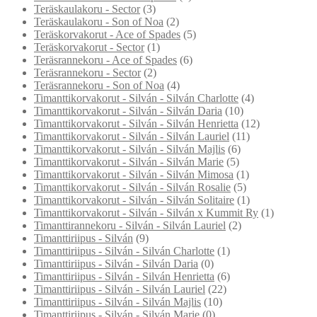
Teräskaulakoru - Sector
(3)
Teräskaulakoru - Son of Noa
(2)
Teräskorvakorut - Ace of Spades
(5)
Teräskorvakorut - Sector
(1)
Teräsrannekoru - Ace of Spades
(6)
Teräsrannekoru - Sector
(2)
Teräsrannekoru - Son of Noa
(4)
Timanttikorvakorut - Silván - Silván Charlotte
(4)
Timanttikorvakorut - Silván - Silván Daria
(10)
Timanttikorvakorut - Silván - Silván Henrietta
(12)
Timanttikorvakorut - Silván - Silván Lauriel
(11)
Timanttikorvakorut - Silván - Silván Majlis
(6)
Timanttikorvakorut - Silván - Silván Marie
(5)
Timanttikorvakorut - Silván - Silván Mimosa
(1)
Timanttikorvakorut - Silván - Silván Rosalie
(5)
Timanttikorvakorut - Silván - Silván Solitaire
(1)
Timanttikorvakorut - Silván - Silván x Kummit Ry
(1)
Timanttirannekoru - Silván - Silván Lauriel
(2)
Timanttiriipus - Silván
(9)
Timanttiriipus - Silván - Silván Charlotte
(1)
Timanttiriipus - Silván - Silván Daria
(0)
Timanttiriipus - Silván - Silván Henrietta
(6)
Timanttiriipus - Silván - Silván Lauriel
(22)
Timanttiriipus - Silván - Silván Majlis
(10)
Timanttiriipus - Silván - Silván Marie
(0)