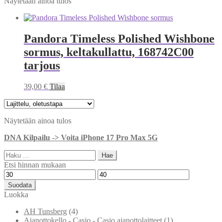
Näytetään ainoa tulos
Pandora Timeless Polished Wishbone
sormus, keltakullattu, 168742C00
tarjous
39,00
€
Tilaa
Näytetään ainoa tulos
DNA Kilpailu -> Voita iPhone 17 Pro Max 5G
Haku:
Etsi hinnan mukaan
Minimihinta
Maksimihinta
Suodata
Luokka
AH Tunsberg
(4)
Ajanottokello - Casio - Casio ajanottolaitteet
(1)