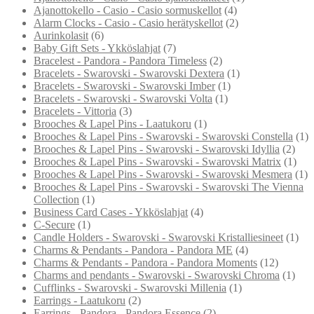
Ajanottokello - Casio - Casio sormuskellot
(4)
Alarm Clocks - Casio - Casio herätyskellot
(2)
Aurinkolasit
(6)
Baby Gift Sets - Ykköslahjat
(7)
Bracelest - Pandora - Pandora Timeless
(2)
Bracelets - Swarovski - Swarovski Dextera
(1)
Bracelets - Swarovski - Swarovski Imber
(1)
Bracelets - Swarovski - Swarovski Volta
(1)
Bracelets - Vittoria
(3)
Brooches & Lapel Pins - Laatukoru
(1)
Brooches & Lapel Pins - Swarovski - Swarovski Constella
(1)
Brooches & Lapel Pins - Swarovski - Swarovski Idyllia
(2)
Brooches & Lapel Pins - Swarovski - Swarovski Matrix
(1)
Brooches & Lapel Pins - Swarovski - Swarovski Mesmera
(1)
Brooches & Lapel Pins - Swarovski - Swarovski The Vienna
Collection
(1)
Business Card Cases - Ykköslahjat
(4)
C-Secure
(1)
Candle Holders - Swarovski - Swarovski Kristalliesineet
(1)
Charms & Pendants - Pandora - Pandora ME
(4)
Charms & Pendants - Pandora - Pandora Moments
(12)
Charms and pendants - Swarovski - Swarovski Chroma
(1)
Cufflinks - Swarovski - Swarovski Millenia
(1)
Earrings - Laatukoru
(2)
Earrings - Pandora - Pandora Essence
(2)