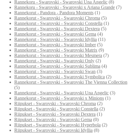
Rannekoru - Swarovski - Swarovski Una Angelic
(8)
Rannekoru - Swarovski - Swarovski x Ariana Grande
(7)
Rannekorut - Pandora - Pandora Moments
(1)
Rannekorut - Swarovski - Swarovski Chroma
(5)
Rannekorut - Swarovski - Swarovski Constella
(1)
Rannekorut - Swarovski - Swarovski Dextera
(5)
Rannekorut - Swarovski - Swarovski Gema
(4)
Rannekorut - Swarovski - Swarovski Idyllia
(11)
Rannekorut - Swarovski - Swarovski Imber
(5)
Rannekorut - Swarovski - Swarovski Matrix
(9)
Rannekorut - Swarovski - Swarovski Mesmera
(7)
Rannekorut - Swarovski - Swarovski Only
(2)
Rannekorut - Swarovski - Swarovski Sublima
(4)
Rannekorut - Swarovski - Swarovski Swan
(3)
Rannekorut - Swarovski - Swarovski Symbolica
(2)
Rannekorut - Swarovski - Swarovski The Vienna Collection
(5)
Rannekorut - Swarovski - Swarovski Una Angelic
(3)
Rannekorut - Swarovski - Swarovski x Minions
(1)
Riipukset - Swarovski - Swarovski Chroma
(2)
Riipukset - Swarovski - Swarovski Constella
(2)
Riipukset - Swarovski - Swarovski Dextera
(1)
Riipukset - Swarovski - Swarovski Gema
(0)
Riipukset - Swarovski - Swarovski Hyperbola
(2)
Riipukset - Swarovski - Swarovski Idyllia
(8)