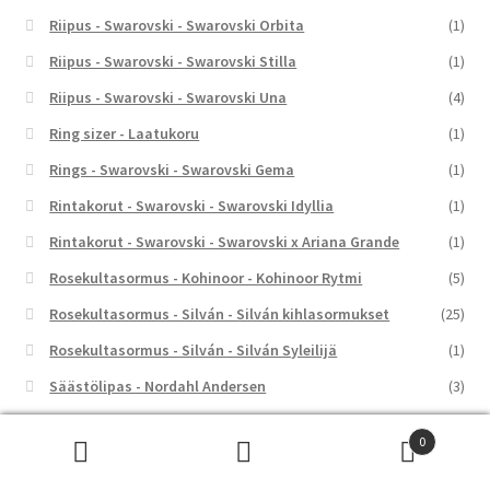
Riipus - Swarovski - Swarovski Orbita
(1)
Riipus - Swarovski - Swarovski Stilla
(1)
Riipus - Swarovski - Swarovski Una
(4)
Ring sizer - Laatukoru
(1)
Rings - Swarovski - Swarovski Gema
(1)
Rintakorut - Swarovski - Swarovski Idyllia
(1)
Rintakorut - Swarovski - Swarovski x Ariana Grande
(1)
Rosekultasormus - Kohinoor - Kohinoor Rytmi
(5)
Rosekultasormus - Silván - Silván kihlasormukset
(25)
Rosekultasormus - Silván - Silván Syleilijä
(1)
Säästölipas - Nordahl Andersen
(3)
Säästölipas - Ykköslahjat
(37)
0
Seinäkello - Rhythm
(4)
Etsi:
Haku