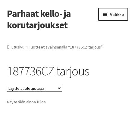
Parhaat kello- ja
Siirry
Siirry
Valikko
navigointiin
sisältöön
korutarjoukset
Etusivu
Etusivu
Tuotteet avainsanalla “187736CZ tarjous”
Parhaat tarjoukset
187736CZ tarjous
Näytetään ainoa tulos