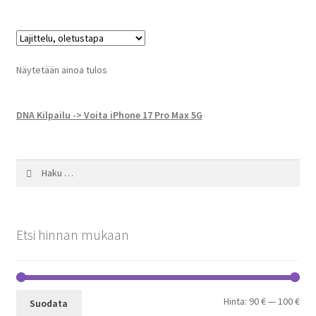
Näytetään ainoa tulos
DNA Kilpailu -> Voita iPhone 17 Pro Max 5G
Haku:
Etsi hinnan mukaan
Min
Mak
Hinta:
90 €
—
100 €
Suodata